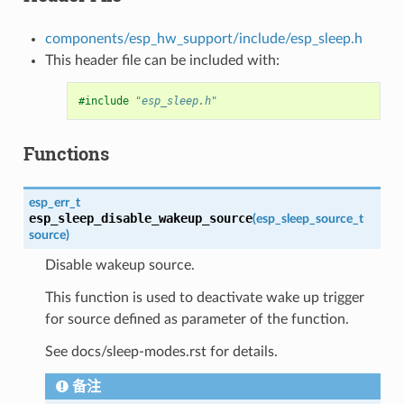
components/esp_hw_support/include/esp_sleep.h
This header file can be included with:
#include
"esp_sleep.h"
Functions
esp_err_t
esp_sleep_disable_wakeup_source
(
esp_sleep_source_t
source
)
Disable wakeup source.
This function is used to deactivate wake up trigger
for source defined as parameter of the function.
See docs/sleep-modes.rst for details.
备注