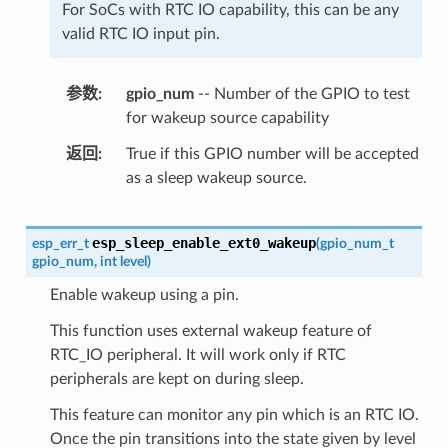
For SoCs with RTC IO capability, this can be any
valid RTC IO input pin.
参数
gpio_num
-- Number of the GPIO to test
for wakeup source capability
返回
True if this GPIO number will be accepted
as a sleep wakeup source.
esp_sleep_enable_ext0_wakeup
esp_err_t
(
gpio_num_t
gpio_num
,
int
level
)
Enable wakeup using a pin.
This function uses external wakeup feature of
RTC_IO peripheral. It will work only if RTC
peripherals are kept on during sleep.
This feature can monitor any pin which is an RTC IO.
Once the pin transitions into the state given by level