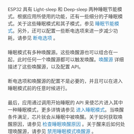
ESP32 具有 Light-sleep 和 Deep-sleep 两种睡眠节能模
式。根据应用所使用的功能，还有一些细分的子睡眠模
式。关于这些睡眠模式和其子模式，参见
睡眠节能模
式
。另外，还可以配置一些断电选项来进一步减少功
耗，请参见
断电选项
。
睡眠模式有多种唤醒源。这些唤醒源也可以组合在一
起，此时任何一个唤醒源都可以触发唤醒。
唤醒源
详细
描述了这些唤醒源，以及配置 API。
断电选项和唤醒源的配置不是必要的，并且可以在进入
睡眠模式前的任意时候进行。
最后，应用通过调用开始睡眠的 API 来使芯片进入其中
一种睡眠模式，更多详情请参见
进入睡眠模式
。当唤醒
条件满足，芯片就会从睡眠中被唤醒。关于如何获取唤
醒原因，请参见
检查睡眠唤醒原因
。关于醒来后如何处
理唤醒源，请参见
禁用睡眠模式唤醒源
。