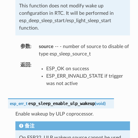
This function does not modify wake up
configuration in RTC. It will be performed in
esp_deep_sleep_start/esp_light_sleep_start
function.
参数
source
-- - number of source to disable of
type esp_sleep_source_t
返回
ESP_OK on success
ESP_ERR_INVALID_STATE if trigger
was not active
esp_sleep_enable_ulp_wakeup
esp_err_t
(
void
)
Enable wakeup by ULP coprocessor.
备注
On ESP32, ULP wakeup source cannot be used