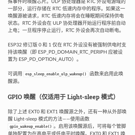
殊事件时唤醒芯片。ULP 协处理器是 RTC 外设电源域的
一部分，运行存储在 RTC 低速内存中的程序。如果这一
唤醒源被请求，RTC 低速内存将会在睡眠期间保持供电
状态。RTC 外设会在 ULP 协处理器开始运行程序前自动
上电；一旦程序停止运行，RTC 外设会再次自动断电。
ESP32 修订版 0 和 1 仅在 RTC 外设没有被强制供电时支
持该唤醒（即 ESP_PD_DOMAIN_RTC_PERIPH 应被设
置为 ESP_PD_OPTION_AUTO）。
可调用
函数来启用此唤
esp_sleep_enable_ulp_wakeup()
醒源。
GPIO 唤醒（仅适用于 Light-sleep 模式）
除了上述 EXT0 和 EXT1 唤醒源之外，还有一种从外部唤
醒 Light-sleep 模式的方法——使用函数
。启用该唤醒源后，可将每个管脚
gpio_wakeup_enable()
单独配置为在高电平或低电平时唤醒。EXT0 和 EXT1 唤