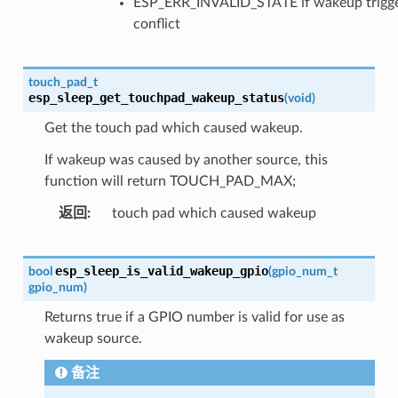
ESP_ERR_INVALID_STATE if wakeup trigg
conflict
touch_pad_t
esp_sleep_get_touchpad_wakeup_status
(
void
)
Get the touch pad which caused wakeup.
If wakeup was caused by another source, this
function will return TOUCH_PAD_MAX;
返回
touch pad which caused wakeup
esp_sleep_is_valid_wakeup_gpio
bool
(
gpio_num_t
gpio_num
)
Returns true if a GPIO number is valid for use as
wakeup source.
备注