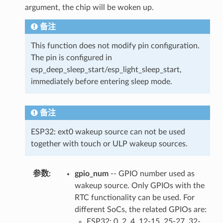
argument, the chip will be woken up.
备注
This function does not modify pin configuration.
The pin is configured in
esp_deep_sleep_start/esp_light_sleep_start,
immediately before entering sleep mode.
备注
ESP32: ext0 wakeup source can not be used
together with touch or ULP wakeup sources.
参数
gpio_num
-- GPIO number used as
wakeup source. Only GPIOs with the
RTC functionality can be used. For
different SoCs, the related GPIOs are:
ESP32: 0, 2, 4, 12-15, 25-27, 32-