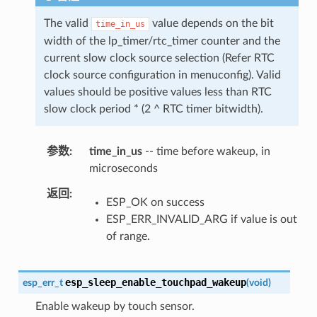
The valid
value depends on the bit
time_in_us
width of the lp_timer/rtc_timer counter and the
current slow clock source selection (Refer RTC
clock source configuration in menuconfig). Valid
values should be positive values less than RTC
slow clock period * (2 ^ RTC timer bitwidth).
参数
time_in_us
-- time before wakeup, in
microseconds
返回
ESP_OK on success
ESP_ERR_INVALID_ARG if value is out
of range.
esp_sleep_enable_touchpad_wakeup
esp_err_t
(
void
)
Enable wakeup by touch sensor.