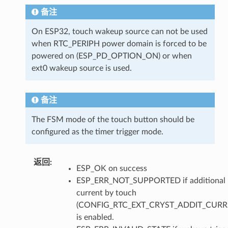
备注
On ESP32, touch wakeup source can not be used
when RTC_PERIPH power domain is forced to be
powered on (ESP_PD_OPTION_ON) or when
ext0 wakeup source is used.
备注
The FSM mode of the touch button should be
configured as the timer trigger mode.
返回
ESP_OK on success
ESP_ERR_NOT_SUPPORTED if additional
current by touch
(CONFIG_RTC_EXT_CRYST_ADDIT_CURR
is enabled.