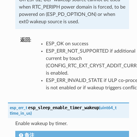
when RTC_PERIPH power domain is forced, to be
powered on (ESP_PD_OPTION_ON) or when
ext0 wakeup source is used.
返回
ESP_OK on success
ESP_ERR_NOT_SUPPORTED if additional
current by touch
(CONFIG_RTC_EXT_CRYST_ADDIT_CURR
is enabled.
ESP_ERR_INVALID_STATE if ULP co-proce
is not enabled or if wakeup triggers conflic
esp_sleep_enable_timer_wakeup
esp_err_t
(
uint64_t
time_in_us
)
Enable wakeup by timer.
备注