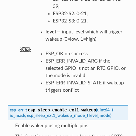
39;
ESP32-S2: 0-21;
ESP32-S3: 0-21.
level
-- input level which will trigger
wakeup (0=low, 1=high)
返回
ESP_OK on success
ESP_ERR_INVALID_ARG if the
selected GPIO is not an RTC GPIO, or
the mode is invalid
ESP_ERR_INVALID_STATE if wakeup
triggers conflict
esp_sleep_enable_ext1_wakeup
esp_err_t
(
uint64_t
io_mask
,
esp_sleep_ext1_wakeup_mode_t
level_mode
)
Enable wakeup using multiple pins.