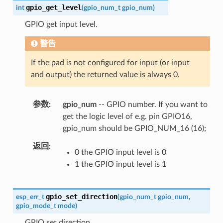
gpio_get_level
int
(
gpio_num_t
gpio_num
)
GPIO get input level.
警告
If the pad is not configured for input (or input
and output) the returned value is always 0.
参数
gpio_num
-- GPIO number. If you want to
get the logic level of e.g. pin GPIO16,
gpio_num should be GPIO_NUM_16 (16);
返回
0 the GPIO input level is 0
1 the GPIO input level is 1
gpio_set_direction
esp_err_t
(
gpio_num_t
gpio_num
,
gpio_mode_t
mode
)
GPIO set direction.