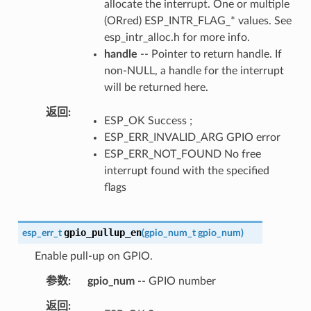
allocate the interrupt. One or multiple
(ORred) ESP_INTR_FLAG_* values. See
esp_intr_alloc.h for more info.
handle
-- Pointer to return handle. If
non-NULL, a handle for the interrupt
will be returned here.
返回
ESP_OK Success ;
ESP_ERR_INVALID_ARG GPIO error
ESP_ERR_NOT_FOUND No free
interrupt found with the specified
flags
gpio_pullup_en
esp_err_t
(
gpio_num_t
gpio_num
)
Enable pull-up on GPIO.
参数
gpio_num
-- GPIO number
返回