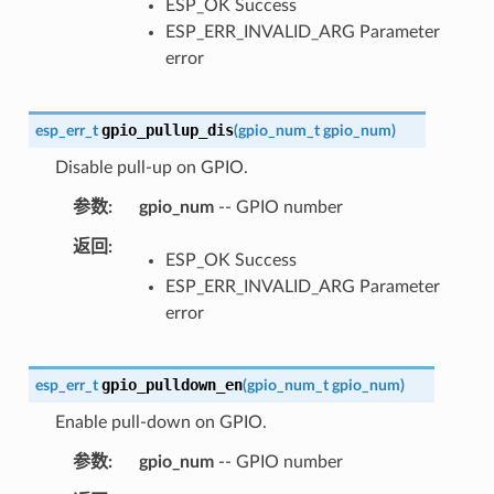
ESP_OK Success
ESP_ERR_INVALID_ARG Parameter
error
gpio_pullup_dis
esp_err_t
(
gpio_num_t
gpio_num
)
Disable pull-up on GPIO.
参数
gpio_num
-- GPIO number
返回
ESP_OK Success
ESP_ERR_INVALID_ARG Parameter
error
gpio_pulldown_en
esp_err_t
(
gpio_num_t
gpio_num
)
Enable pull-down on GPIO.
参数
gpio_num
-- GPIO number