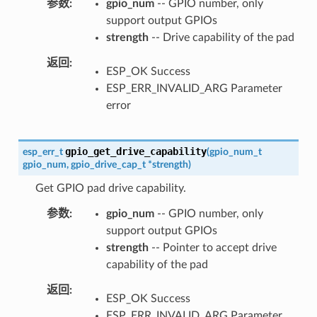
参数
gpio_num
-- GPIO number, only
support output GPIOs
strength
-- Drive capability of the pad
返回
ESP_OK Success
ESP_ERR_INVALID_ARG Parameter
error
gpio_get_drive_capability
esp_err_t
(
gpio_num_t
gpio_num
,
gpio_drive_cap_t
*
strength
)
Get GPIO pad drive capability.
参数
gpio_num
-- GPIO number, only
support output GPIOs
strength
-- Pointer to accept drive
capability of the pad
返回
ESP_OK Success
ESP_ERR_INVALID_ARG Parameter