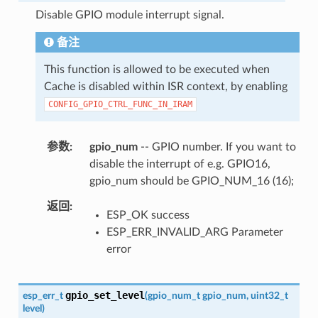
Disable GPIO module interrupt signal.
备注
This function is allowed to be executed when
Cache is disabled within ISR context, by enabling
CONFIG_GPIO_CTRL_FUNC_IN_IRAM
参数
gpio_num
-- GPIO number. If you want to
disable the interrupt of e.g. GPIO16,
gpio_num should be GPIO_NUM_16 (16);
返回
ESP_OK success
ESP_ERR_INVALID_ARG Parameter
error
gpio_set_level
esp_err_t
(
gpio_num_t
gpio_num
,
uint32_t
level
)