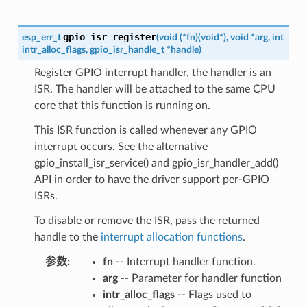
gpio_isr_register
esp_err_t
(
void
(
*
fn
)
(
void
*
)
,
void
*
arg
,
int
intr_alloc_flags
,
gpio_isr_handle_t
*
handle
)
Register GPIO interrupt handler, the handler is an
ISR. The handler will be attached to the same CPU
core that this function is running on.
This ISR function is called whenever any GPIO
interrupt occurs. See the alternative
gpio_install_isr_service() and gpio_isr_handler_add()
API in order to have the driver support per-GPIO
ISRs.
To disable or remove the ISR, pass the returned
handle to the
interrupt allocation functions
.
参数
fn
-- Interrupt handler function.
arg
-- Parameter for handler function
intr_alloc_flags
-- Flags used to