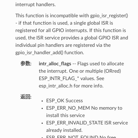
interrupt handlers.
This function is incompatible with gpio_isr_register()
- if that function is used, a single global ISR is
registered for all GPIO interrupts. If this function is
used, the ISR service provides a global GPIO ISR and
individual pin handlers are registered via the
gpio_isr_handler_add() function.
参数
intr_alloc_flags
-- Flags used to allocate
the interrupt. One or multiple (ORred)
ESP_INTR_FLAG_* values. See
esp_intr_alloc.h for more info.
返回
ESP_OK Success
ESP_ERR_NO_MEM No memory to
install this service
ESP_ERR_INVALID_STATE ISR service
already installed.
ESP_ERR_NOT_FOUND No free