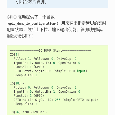
引出至芯片管脚。
GPIO 驱动提供了一个函数
用来输出指定管脚的实时
gpio_dump_io_configuration()
配置状态，包括上下拉、输入输出使能、管脚映射等。
输出示例如下：
================
IO
DUMP
Start
================
IO
[
4
]
-
Pullup
:
1
,
Pulldown
:
0
,
DriveCap
:
2
InputEn
:
1
,
OutputEn
:
0
,
OpenDrain
:
0
FuncSel
:
1
(
GPIO
)
GPIO
Matrix
SigIn
ID
:
(
simple
GPIO
input
)
SleepSelEn
:
1
IO
[
18
]
-
Pullup
:
0
,
Pulldown
:
0
,
DriveCap
:
2
InputEn
:
0
,
OutputEn
:
1
,
OpenDrain
:
0
FuncSel
:
1
(
GPIO
)
GPIO
Matrix
SigOut
ID
:
256
(
simple
GPIO
output
)
SleepSelEn
:
1
IO
[
26
]
**
RESERVED
**
-