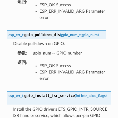
返回
ESP_OK Success
ESP_ERR_INVALID_ARG Parameter
error
gpio_pulldown_dis
esp_err_t
(
gpio_num_t
gpio_num
)
Disable pull-down on GPIO.
参数
gpio_num
-- GPIO number
返回
ESP_OK Success
ESP_ERR_INVALID_ARG Parameter
error
gpio_install_isr_service
esp_err_t
(
int
intr_alloc_flags
)
Install the GPIO driver's ETS_GPIO_INTR_SOURCE
ISR handler service, which allows per-pin GPIO