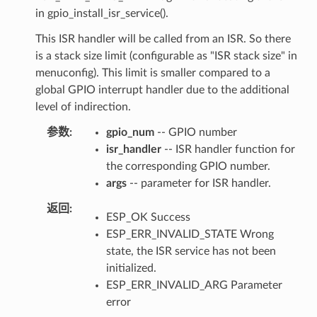
in gpio_install_isr_service().
This ISR handler will be called from an ISR. So there
is a stack size limit (configurable as "ISR stack size" in
menuconfig). This limit is smaller compared to a
global GPIO interrupt handler due to the additional
level of indirection.
参数
gpio_num
-- GPIO number
isr_handler
-- ISR handler function for
the corresponding GPIO number.
args
-- parameter for ISR handler.
返回
ESP_OK Success
ESP_ERR_INVALID_STATE Wrong
state, the ISR service has not been
initialized.
ESP_ERR_INVALID_ARG Parameter
error