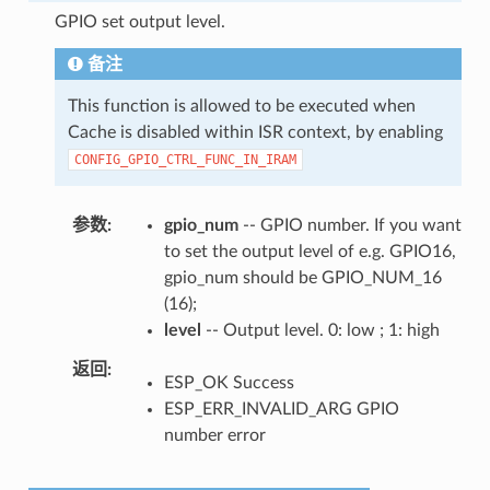
GPIO set output level.
备注
This function is allowed to be executed when
Cache is disabled within ISR context, by enabling
CONFIG_GPIO_CTRL_FUNC_IN_IRAM
参数
gpio_num
-- GPIO number. If you want
to set the output level of e.g. GPIO16,
gpio_num should be GPIO_NUM_16
(16);
level
-- Output level. 0: low ; 1: high
返回
ESP_OK Success
ESP_ERR_INVALID_ARG GPIO
number error