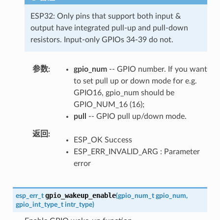
ESP32: Only pins that support both input &
output have integrated pull-up and pull-down
resistors. Input-only GPIOs 34-39 do not.
参数
gpio_num
-- GPIO number. If you want
to set pull up or down mode for e.g.
GPIO16, gpio_num should be
GPIO_NUM_16 (16);
pull
-- GPIO pull up/down mode.
返回
ESP_OK Success
ESP_ERR_INVALID_ARG : Parameter
error
gpio_wakeup_enable
esp_err_t
(
gpio_num_t
gpio_num
,
gpio_int_type_t
intr_type
)