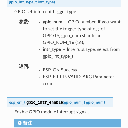
gpio_int_type_t
intr_type
)
GPIO set interrupt trigger type.
参数
gpio_num
-- GPIO number. If you want
to set the trigger type of e.g. of
GPIO16, gpio_num should be
GPIO_NUM_16 (16);
intr_type
-- Interrupt type, select from
gpio_int_type_t
返回
ESP_OK Success
ESP_ERR_INVALID_ARG Parameter
error
gpio_intr_enable
esp_err_t
(
gpio_num_t
gpio_num
)
Enable GPIO module interrupt signal.
备注