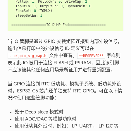
Pullup
:
1
,
Pulldown
:
0
,
DriveCap
:
2
InputEn
:
1
,
OutputEn
:
0
,
OpenDrain
:
0
FuncSel
:
0
(
IOMUX
)
SleepSelEn
:
1
=================
IO
DUMP
End
==================
当 IO 管脚是通过 GPIO 交换矩阵连接到内部外设信号，
输出信息打印中的外设信号 ID 定义可以在
文件中查看。
字样则
soc/gpio_sig_map.h
**RESERVED**
表示此 IO 被用于连接 FLASH 或 PSRAM，因此该引脚
不应该被其他任何应用场景所征用并进行重新配置。
当 GPIO 连接到 RTC 低功耗、模拟子系统、低功耗外设
时，ESP32-C6 芯片还单独支持 RTC GPIO。可在以下情
况时使用这些管脚功能：
处于 Deep-sleep 模式时
使用 ADC/DAC 等模拟功能时
使用低功耗外设时，例如： LP_UART ， LP_I2C 等