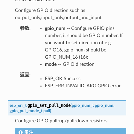
Configure GPIO direction,such as
output_only,input_only,output_and_input
参数
gpio_num
-- Configure GPIO pins
number, it should be GPIO number. If
you want to set direction of e.g.
GPIO16, gpio_num should be
GPIO_NUM_16 (16);
mode
-- GPIO direction
返回
ESP_OK Success
ESP_ERR_INVALID_ARG GPIO error
gpio_set_pull_mode
esp_err_t
(
gpio_num_t
gpio_num
,
gpio_pull_mode_t
pull
)
Configure GPIO pull-up/pull-down resistors.
备注