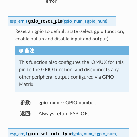
error
gpio_reset_pin
esp_err_t
(
gpio_num_t
gpio_num
)
Reset an gpio to default state (select gpio function,
enable pullup and disable input and output).
备注
This function also configures the IOMUX for this
pin to the GPIO function, and disconnects any
other peripheral output configured via GPIO
Matrix.
参数
gpio_num
-- GPIO number.
返回
Always return ESP_OK.
gpio_set_intr_type
esp_err_t
(
gpio_num_t
gpio_num
,