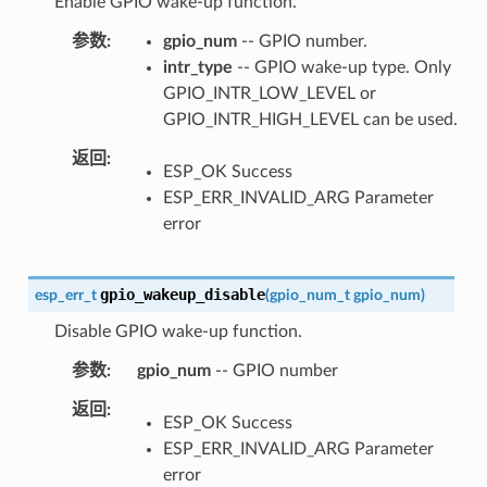
Enable GPIO wake-up function.
参数
gpio_num
-- GPIO number.
intr_type
-- GPIO wake-up type. Only
GPIO_INTR_LOW_LEVEL or
GPIO_INTR_HIGH_LEVEL can be used.
返回
ESP_OK Success
ESP_ERR_INVALID_ARG Parameter
error
gpio_wakeup_disable
esp_err_t
(
gpio_num_t
gpio_num
)
Disable GPIO wake-up function.
参数
gpio_num
-- GPIO number
返回
ESP_OK Success
ESP_ERR_INVALID_ARG Parameter
error