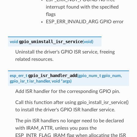
interrupt found with the specified
flags
ESP_ERR_INVALID_ARG GPIO error
gpio_uninstall_isr_service
void
(
void
)
Uninstall the driver's GPIO ISR service, freeing
related resources.
gpio_isr_handler_add
esp_err_t
(
gpio_num_t
gpio_num
,
gpio_isr_t
isr_handler
,
void
*
args
)
Add ISR handler for the corresponding GPIO pin.
Call this function after using gpio_install_isr_service()
to install the driver's GPIO ISR handler service.
The pin ISR handlers no longer need to be declared
with IRAM_ATTR, unless you pass the
ESP_INTR_FLAG_IRAM flag when allocating the ISR