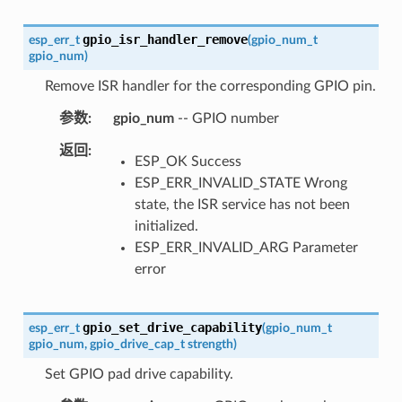
gpio_isr_handler_remove
esp_err_t
(
gpio_num_t
gpio_num
)
Remove ISR handler for the corresponding GPIO pin.
参数
gpio_num
-- GPIO number
返回
ESP_OK Success
ESP_ERR_INVALID_STATE Wrong
state, the ISR service has not been
initialized.
ESP_ERR_INVALID_ARG Parameter
error
gpio_set_drive_capability
esp_err_t
(
gpio_num_t
gpio_num
,
gpio_drive_cap_t
strength
)
Set GPIO pad drive capability.