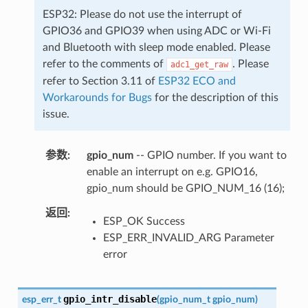
ESP32: Please do not use the interrupt of
GPIO36 and GPIO39 when using ADC or Wi-Fi
and Bluetooth with sleep mode enabled. Please
refer to the comments of
. Please
adc1_get_raw
refer to Section 3.11 of
ESP32 ECO and
Workarounds for Bugs
for the description of this
issue.
参数
gpio_num
-- GPIO number. If you want to
enable an interrupt on e.g. GPIO16,
gpio_num should be GPIO_NUM_16 (16);
返回
ESP_OK Success
ESP_ERR_INVALID_ARG Parameter
error
gpio_intr_disable
esp_err_t
(
gpio_num_t
gpio_num
)