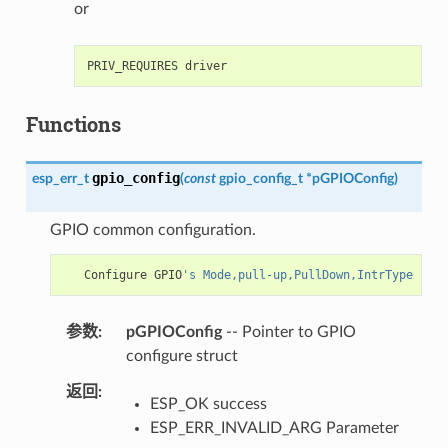
or
Functions
gpio_config
esp_err_t
(
const
gpio_config_t
*
pGPIOConfig
)
GPIO common configuration.
Configure
GPIO
's Mode,pull-up,PullDown,IntrType
参数
pGPIOConfig
-- Pointer to GPIO
configure struct
返回
ESP_OK success
ESP_ERR_INVALID_ARG Parameter