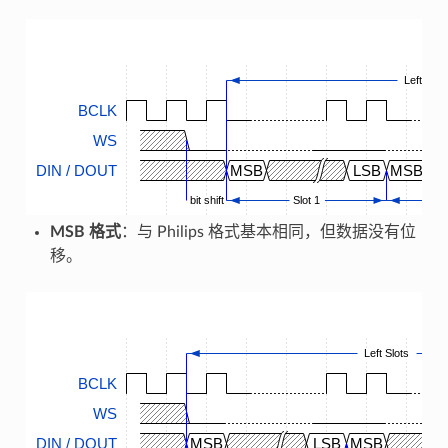
Left Slot
BCLK
WS
DIN / DOUT
MSB
LSB
MSB
bit shift
Slot 1
MSB 格式
：与 Philips 格式基本相同，但数据没有位
移。
Left Slots
BCLK
WS
DIN / DOUT
MSB
LSB
MSB