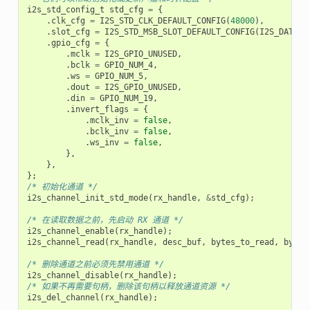
i2s_std_config_t
std_cfg
=
{
.
clk_cfg
=
I2S_STD_CLK_DEFAULT_CONFIG
(
48000
),
.
slot_cfg
=
I2S_STD_MSB_SLOT_DEFAULT_CONFIG
(
I2S_DATA_B
.
gpio_cfg
=
{
.
mclk
=
I2S_GPIO_UNUSED
,
.
bclk
=
GPIO_NUM_4
,
.
ws
=
GPIO_NUM_5
,
.
dout
=
I2S_GPIO_UNUSED
,
.
din
=
GPIO_NUM_19
,
.
invert_flags
=
{
.
mclk_inv
=
false
,
.
bclk_inv
=
false
,
.
ws_inv
=
false
,
},
},
};
/* 初始化通道 */
i2s_channel_init_std_mode
(
rx_handle
,
&
std_cfg
);
/* 在读取数据之前，先启动 RX 通道 */
i2s_channel_enable
(
rx_handle
);
i2s_channel_read
(
rx_handle
,
desc_buf
,
bytes_to_read
,
bytes
/* 删除通道之前必须先禁用通道 */
i2s_channel_disable
(
rx_handle
);
/* 如果不再需要句柄，删除该句柄以释放通道资源 */
i2s_del_channel
(
rx_handle
);