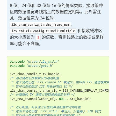
8 位、24 位和 32 位与 16 位的情况类似，接收缓冲
区的数据位宽与线路上的数据位宽相等。此外需注
意，数据位宽为 24 位时，
、
i2s_chan_config_t::dma_frame_num
和接收缓冲区
i2s_std_clk_config_t::mclk_multiple
的大小应该为
的倍数，否则线路上的数据或采样
3
率可能会不准确。
#include
"driver/i2s_std.h"
#include
"driver/gpio.h"
i2s_chan_handle_t
rx_handle
;
/* 通过辅助宏获取默认的通道配置
 * 这个辅助宏在 'i2s_common.h' 中定义，由所有 I2S 通信模式共享
 * 它可以帮助指定 I2S 角色和端口 ID */
i2s_chan_config_t
chan_cfg
=
I2S_CHANNEL_DEFAULT_CONFIG
(
I2
/* 分配新的 TX 通道并获取该通道的句柄 */
i2s_new_channel
(
&
chan_cfg
,
NULL
,
&
rx_handle
);
/* 进行配置，可以通过宏生成声道配置和时钟配置
 * 这两个辅助宏在 'i2s_std.h' 中定义，只能用于 STD 模式
 * 它们可以帮助初始化或更新声道和时钟配置 */