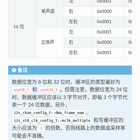
左
0x0001
0x00
单声道
右
0x0000
0x00
左右
0x0001
0x00
16 位
左
0x0001
0x00
立体声
右
0x0000
0x00
左右
0x0001
0x00
备注
数据位宽为 8 位和 32 位时，缓冲区的类型最好为
和
。但需注意，数据位宽为 24 位
uint8_t
uint32_t
时，数据缓冲区应该以 3 字节对齐，即每 3 个字节代
表一个 24 位数据，另外，
、
i2s_chan_config_t::dma_frame_num
和写缓冲区的
i2s_std_clk_config_t::mclk_multiple
大小应该为
的倍数，否则线路上的数据或采样率
3
可能会不准确。