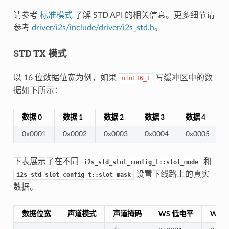
请参考
标准模式
了解 STD API 的相关信息。更多细节请
参考
driver/i2s/include/driver/i2s_std.h
。
STD TX 模式
以 16 位数据位宽为例，如果
写缓冲区中的数
uint16_t
据如下所示：
数据 0
数据 1
数据 2
数据 3
数据 4
0x0001
0x0002
0x0003
0x0004
0x0005
下表展示了在不同
和
i2s_std_slot_config_t::slot_mode
设置下线路上的真实
i2s_std_slot_config_t::slot_mask
数据。
数据位宽
声道模式
声道掩码
WS 低电平
WS 