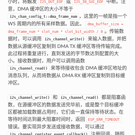
小时，将触发
或
中断。注
I2S_OUT_EOF
I2S_IN_SUC_EOF
意，DMA 缓冲区的大小不等于
，这里的一帧是指一个
i2s_chan_config_t::dma_frame_num
WS 周期内的所有采样数据。因此，
dma_buffer_size
=
。传输数
dma_frame_num
*
slot_num
*
slot_bit_width
/
8
据时，可以调用
来输入数据，并把
i2s_channel_write()
数据从源缓冲区复制到 DMA TX 缓冲区等待传输完成。
此过程将重复进行，直到发送的字节数达到配置的大
小。接收数据时，用户可以调用函数
来等待接收包含 DMA 缓冲区地址的
i2s_channel_read()
消息队列，从而将数据从 DMA RX 缓冲区复制到目标缓
冲区。
和
都是阻塞函
i2s_channel_write()
i2s_channel_read()
数，在源缓冲区的数据发送完毕前，或是整个目标缓冲
区都被加载数据占用时，它们会一直保持等待状态。在
等待时间达到最大阻塞时间时，返回
ESP_ERR_TIMEOUT
错误。要实现异步发送或接收数据，可以通过
注册回调，随即
i2s_channel_register_event_callback()