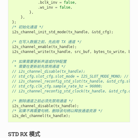
.
bclk_inv
=
false
,
.
ws_inv
=
false
,
},
},
};
/* 初始化通道 */
i2s_channel_init_std_mode
(
tx_handle
,
&
std_cfg
);
/* 在写入数据之前，先启用 TX 通道 */
i2s_channel_enable
(
tx_handle
);
i2s_channel_write
(
tx_handle
,
src_buf
,
bytes_to_write
,
byte
/* 如果需要更新声道或时钟配置
 * 需要在更新前先禁用通道 */
// i2s_channel_disable(tx_handle);
// std_cfg.slot_cfg.slot_mode = I2S_SLOT_MODE_MONO; //
// i2s_channel_reconfig_std_slot(tx_handle, &std_cfg.slot_
// std_cfg.clk_cfg.sample_rate_hz = 96000;
// i2s_channel_reconfig_std_clock(tx_handle, &std_cfg.clk_
/* 删除通道之前必须先禁用通道 */
i2s_channel_disable
(
tx_handle
);
/* 如果不再需要句柄，删除该句柄以释放通道资源 */
i2s_del_channel
(
tx_handle
);
STD RX 模式