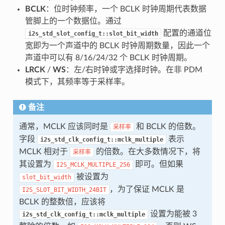
BCLK
：位时钟频率，一个 BCLK 时钟周期代表数据
管脚上的一个数据位。通过
配置的通道位
i2s_std_slot_config_t::slot_bit_width
宽即为一个声道中的 BCLK 时钟周期数量，因此一个
声道中可以有 8/16/24/32 个 BCLK 时钟周期。
LRCK
/
WS
：左/右时钟或字选择时钟。在非 PDM
模式下，其频率等于采样率。
备注
通常，MCLK 应该同时是
和 BCLK 的倍数。
采样率
字段
表示
i2s_std_clk_config_t::mclk_multiple
MCLK 相对于
的倍数。在大多数情况下，将
采样率
其设置为
即可。但如果
I2S_MCLK_MULTIPLE_256
被设置为
slot_bit_width
，为了保证 MCLK 是
I2S_SLOT_BIT_WIDTH_24BIT
BCLK 的整数倍，应该将
设置为能被 3
i2s_std_clk_config_t::mclk_multiple