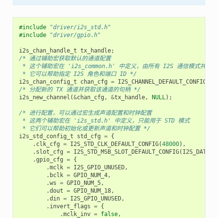
#include
"driver/i2s_std.h"
#include
"driver/gpio.h"
i2s_chan_handle_t
tx_handle
;
/* 通过辅助宏获取默认的通道配置
 * 这个辅助宏在 'i2s_common.h' 中定义，由所有 I2S 通信模式共享
 * 它可以帮助指定 I2S 角色和端口 ID */
i2s_chan_config_t
chan_cfg
=
I2S_CHANNEL_DEFAULT_CONFIG
(
I2
/* 分配新的 TX 通道并获取该通道的句柄 */
i2s_new_channel
(
&
chan_cfg
,
&
tx_handle
,
NULL
);
/* 进行配置，可以通过宏生成声道配置和时钟配置
 * 这两个辅助宏在 'i2s_std.h' 中定义，只能用于 STD 模式
 * 它们可以帮助初始化或更新声道和时钟配置 */
i2s_std_config_t
std_cfg
=
{
.
clk_cfg
=
I2S_STD_CLK_DEFAULT_CONFIG
(
48000
),
.
slot_cfg
=
I2S_STD_MSB_SLOT_DEFAULT_CONFIG
(
I2S_DATA_B
.
gpio_cfg
=
{
.
mclk
=
I2S_GPIO_UNUSED
,
.
bclk
=
GPIO_NUM_4
,
.
ws
=
GPIO_NUM_5
,
.
dout
=
GPIO_NUM_18
,
.
din
=
I2S_GPIO_UNUSED
,
.
invert_flags
=
{
.
mclk_inv
=
false
,