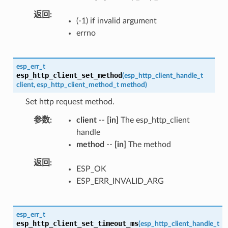
返回
(-1) if invalid argument
errno
esp_err_t
esp_http_client_set_method
(
esp_http_client_handle_t
client
,
esp_http_client_method_t
method
)
Set http request method.
参数
client
--
[in]
The esp_http_client
handle
method
--
[in]
The method
返回
ESP_OK
ESP_ERR_INVALID_ARG
esp_err_t
esp_http_client_set_timeout_ms
(
esp_http_client_handle_t