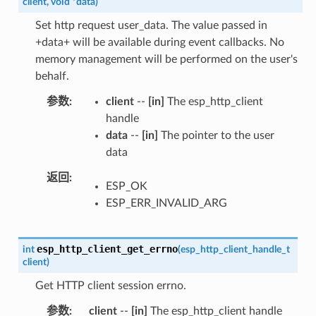
client
,
void
*
data
)
Set http request user_data. The value passed in
+data+ will be available during event callbacks. No
memory management will be performed on the user's
behalf.
参数
client
--
[in]
The esp_http_client
handle
data
--
[in]
The pointer to the user
data
返回
ESP_OK
ESP_ERR_INVALID_ARG
esp_http_client_get_errno
int
(
esp_http_client_handle_t
client
)
Get HTTP client session errno.
参数
client
--
[in]
The esp_http_client handle