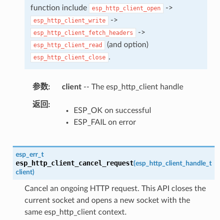
function include
->
esp_http_client_open
->
esp_http_client_write
->
esp_http_client_fetch_headers
(and option)
esp_http_client_read
.
esp_http_client_close
参数
client
-- The esp_http_client handle
返回
ESP_OK on successful
ESP_FAIL on error
esp_err_t
esp_http_client_cancel_request
(
esp_http_client_handle_t
client
)
Cancel an ongoing HTTP request. This API closes the
current socket and opens a new socket with the
same esp_http_client context.