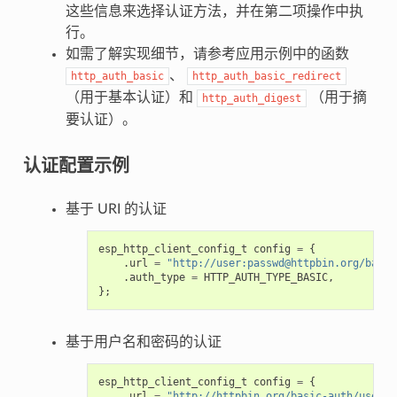
这些信息来选择认证方法，并在第二项操作中执
行。
如需了解实现细节，请参考应用示例中的函数
、
http_auth_basic
http_auth_basic_redirect
（用于基本认证）和
（用于摘
http_auth_digest
要认证）。
认证配置示例
基于 URI 的认证
esp_http_client_config_t
config
=
{
.
url
=
"http://user:passwd@httpbin.org/basic
.
auth_type
=
HTTP_AUTH_TYPE_BASIC
,
};
基于用户名和密码的认证
esp_http_client_config_t
config
=
{
.
url
=
"http://httpbin.org/basic-auth/user/p