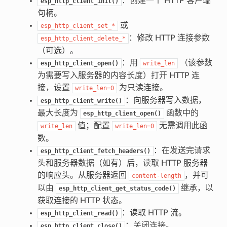
：创建一个 HTTP 客户端
esp_http_client_init()
句柄。
或
esp_http_client_set_*
：修改 HTTP 连接参数
esp_http_client_delete_*
（可选）。
：用
（该参数
esp_http_client_open()
write_len
为需要写入服务器的内容长度）打开 HTTP 连
接，设置
为只读连接。
write_len=0
：向服务器写入数据，
esp_http_client_write()
最大长度为
函数中的
esp_http_client_open()
值；配置
无需调用此函
write_len
write_len=0
数。
：在发送完请求
esp_http_client_fetch_headers()
头和服务器数据（如有）后，读取 HTTP 服务器
的响应头。从服务器返回
，并可
content-length
以由
继承，以
esp_http_client_get_status_code()
获取连接的 HTTP 状态。
：读取 HTTP 流。
esp_http_client_read()
：关闭连接。
esp_http_client_close()