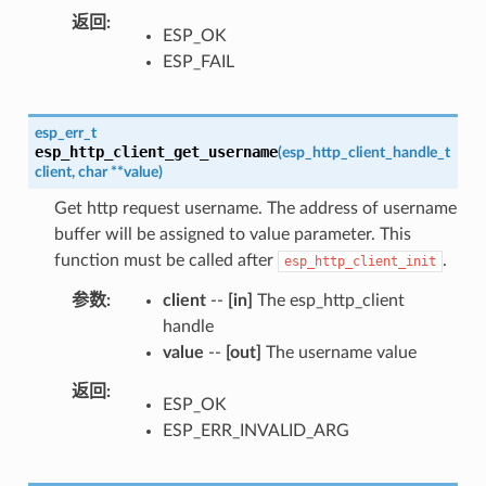
返回
ESP_OK
ESP_FAIL
esp_err_t
esp_http_client_get_username
(
esp_http_client_handle_t
client
,
char
*
*
value
)
Get http request username. The address of username
buffer will be assigned to value parameter. This
function must be called after
.
esp_http_client_init
参数
client
--
[in]
The esp_http_client
handle
value
--
[out]
The username value
返回
ESP_OK
ESP_ERR_INVALID_ARG