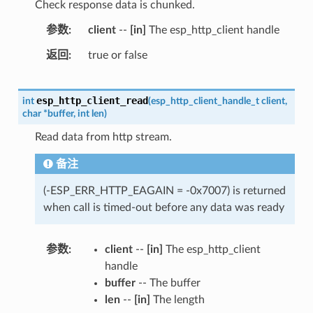
Check response data is chunked.
参数
client
--
[in]
The esp_http_client handle
返回
true or false
esp_http_client_read
int
(
esp_http_client_handle_t
client
,
char
*
buffer
,
int
len
)
Read data from http stream.
备注
(-ESP_ERR_HTTP_EAGAIN = -0x7007) is returned
when call is timed-out before any data was ready
参数
client
--
[in]
The esp_http_client
handle
buffer
-- The buffer
len
--
[in]
The length