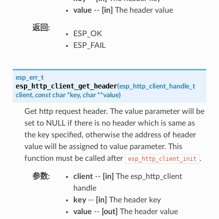
value
--
[in]
The header value
返回
ESP_OK
ESP_FAIL
esp_err_t
esp_http_client_get_header
(
esp_http_client_handle_t
client
,
const
char
*
key
,
char
*
*
value
)
Get http request header. The value parameter will be
set to NULL if there is no header which is same as
the key specified, otherwise the address of header
value will be assigned to value parameter. This
function must be called after
.
esp_http_client_init
参数
client
--
[in]
The esp_http_client
handle
key
--
[in]
The header key
value
--
[out]
The header value