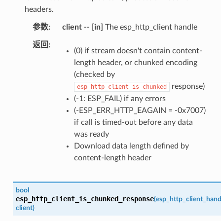
headers.
参数
client
--
[in]
The esp_http_client handle
返回
(0) if stream doesn't contain content-
length header, or chunked encoding
(checked by
response)
esp_http_client_is_chunked
(-1: ESP_FAIL) if any errors
(-ESP_ERR_HTTP_EAGAIN = -0x7007)
if call is timed-out before any data
was ready
Download data length defined by
content-length header
bool
esp_http_client_is_chunked_response
(
esp_http_client_hand
client
)