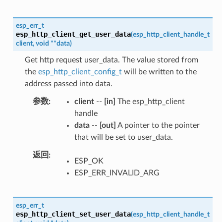
esp_err_t
esp_http_client_get_user_data
(
esp_http_client_handle_t
client
,
void
*
*
data
)
Get http request user_data. The value stored from
the
esp_http_client_config_t
will be written to the
address passed into data.
参数
client
--
[in]
The esp_http_client
handle
data
--
[out]
A pointer to the pointer
that will be set to user_data.
返回
ESP_OK
ESP_ERR_INVALID_ARG
esp_err_t
esp_http_client_set_user_data
(
esp_http_client_handle_t