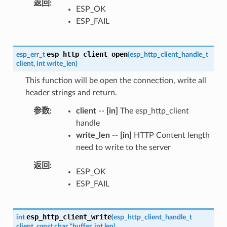
返回
ESP_OK
ESP_FAIL
esp_http_client_open
esp_err_t
(
esp_http_client_handle_t
client
,
int
write_len
)
This function will be open the connection, write all
header strings and return.
参数
client
--
[in]
The esp_http_client
handle
write_len
--
[in]
HTTP Content length
need to write to the server
返回
ESP_OK
ESP_FAIL
esp_http_client_write
int
(
esp_http_client_handle_t
client
,
const
char
*
buffer
,
int
len
)