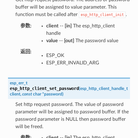
buffer will be assigned to value parameter. This
function must be called after
.
esp_http_client_init
参数
client
--
[in]
The esp_http_client
handle
value
--
[out]
The password value
返回
ESP_OK
ESP_ERR_INVALID_ARG
esp_err_t
esp_http_client_set_password
(
esp_http_client_handle_t
client
,
const
char
*
password
)
Set http request password. The value of password
parameter will be assigned to password buffer. If the
password parameter is NULL then password buffer
will be freed.
参数
client
--
[in]
The esp_http_client