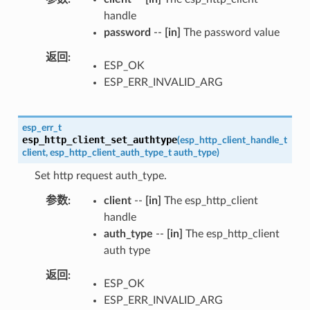
handle
password
--
[in]
The password value
返回
ESP_OK
ESP_ERR_INVALID_ARG
esp_err_t
esp_http_client_set_authtype
(
esp_http_client_handle_t
client
,
esp_http_client_auth_type_t
auth_type
)
Set http request auth_type.
参数
client
--
[in]
The esp_http_client
handle
auth_type
--
[in]
The esp_http_client
auth type
返回
ESP_OK
ESP_ERR_INVALID_ARG