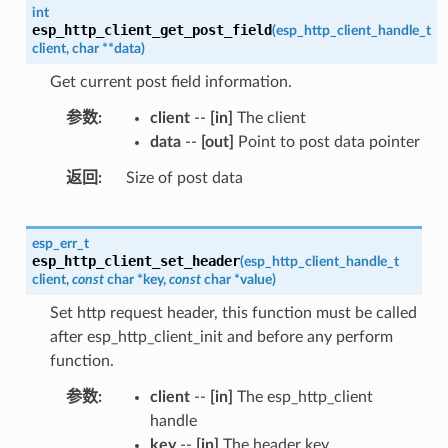
int
esp_http_client_get_post_field
(
esp_http_client_handle_t
client
,
char
*
*
data
)
Get current post field information.
参数
client
--
[in]
The client
data
--
[out]
Point to post data pointer
返回
Size of post data
esp_err_t
esp_http_client_set_header
(
esp_http_client_handle_t
client
,
const
char
*
key
,
const
char
*
value
)
Set http request header, this function must be called
after esp_http_client_init and before any perform
function.
参数
client
--
[in]
The esp_http_client
handle
key
--
[in]
The header key