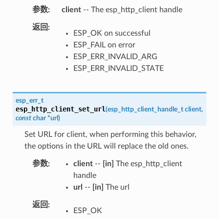
参数
client
-- The esp_http_client handle
返回
ESP_OK on successful
ESP_FAIL on error
ESP_ERR_INVALID_ARG
ESP_ERR_INVALID_STATE
esp_err_t
esp_http_client_set_url
(
esp_http_client_handle_t
client
,
const
char
*
url
)
Set URL for client, when performing this behavior,
the options in the URL will replace the old ones.
参数
client
--
[in]
The esp_http_client
handle
url
--
[in]
The url
返回
ESP_OK