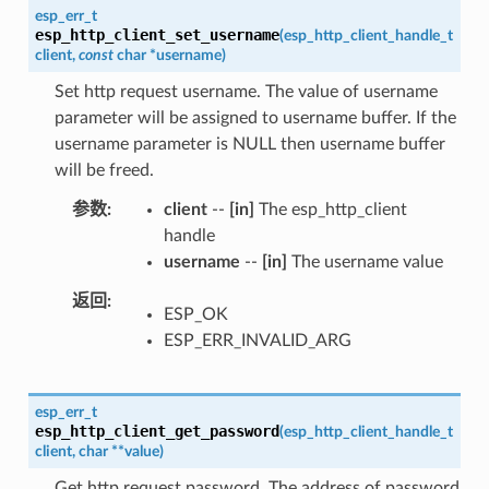
esp_err_t
esp_http_client_set_username
(
esp_http_client_handle_t
client
,
const
char
*
username
)
Set http request username. The value of username
parameter will be assigned to username buffer. If the
username parameter is NULL then username buffer
will be freed.
参数
client
--
[in]
The esp_http_client
handle
username
--
[in]
The username value
返回
ESP_OK
ESP_ERR_INVALID_ARG
esp_err_t
esp_http_client_get_password
(
esp_http_client_handle_t
client
,
char
*
*
value
)
Get http request password. The address of password