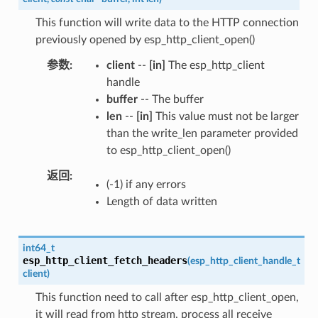
This function will write data to the HTTP connection
previously opened by esp_http_client_open()
参数
client
--
[in]
The esp_http_client
handle
buffer
-- The buffer
len
--
[in]
This value must not be larger
than the write_len parameter provided
to esp_http_client_open()
返回
(-1) if any errors
Length of data written
int64_t
esp_http_client_fetch_headers
(
esp_http_client_handle_t
client
)
This function need to call after esp_http_client_open,
it will read from http stream, process all receive