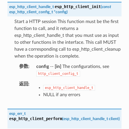
esp_http_client_init
esp_http_client_handle_t
(
const
esp_http_client_config_t
*
config
)
Start a HTTP session This function must be the first
function to call, and it returns a
esp_http_client_handle_t that you must use as input
to other functions in the interface. This call MUST
have a corresponding call to esp_http_client_cleanup
when the operation is complete.
参数
config
--
[in]
The configurations, see
http_client_config_t
返回
esp_http_client_handle_t
NULL if any errors
esp_err_t
esp_http_client_perform
(
esp_http_client_handle_t
client
)