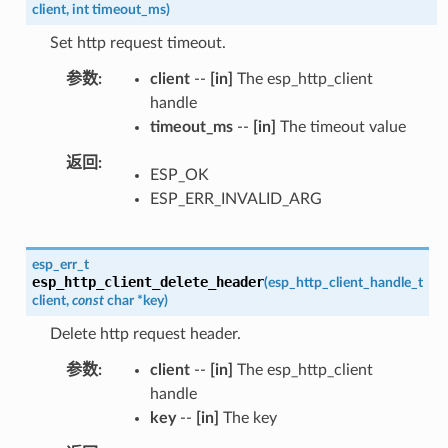
client
,
int
timeout_ms
)
Set http request timeout.
参数
client
--
[in]
The esp_http_client
handle
timeout_ms
--
[in]
The timeout value
返回
ESP_OK
ESP_ERR_INVALID_ARG
esp_err_t
esp_http_client_delete_header
(
esp_http_client_handle_t
client
,
const
char
*
key
)
Delete http request header.
参数
client
--
[in]
The esp_http_client
handle
key
--
[in]
The key