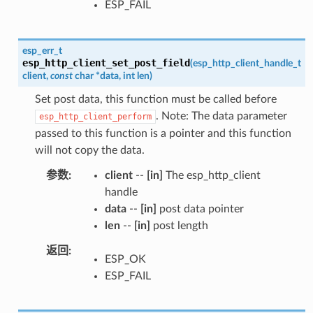
ESP_FAIL
esp_err_t
esp_http_client_set_post_field
(
esp_http_client_handle_t
client
,
const
char
*
data
,
int
len
)
Set post data, this function must be called before
. Note: The data parameter
esp_http_client_perform
passed to this function is a pointer and this function
will not copy the data.
参数
client
--
[in]
The esp_http_client
handle
data
--
[in]
post data pointer
len
--
[in]
post length
返回
ESP_OK
ESP_FAIL