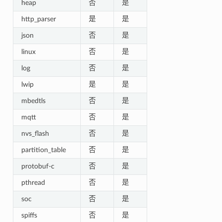
heap
否
是
http_parser
是
是
json
否
是
linux
否
是
log
否
是
lwip
是
是
mbedtls
否
是
mqtt
否
是
nvs_flash
否
是
partition_table
否
是
protobuf-c
否
是
pthread
否
是
soc
否
是
spiffs
否
是