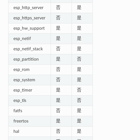
esp_http_server
否
是
esp_https_server
否
是
esp_hw_support
是
是
esp_netif
是
是
esp_netif_stack
否
是
esp_partition
是
否
esp_rom
否
是
esp_system
否
是
esp_timer
是
否
esp_tls
是
否
fatfs
否
是
freertos
是
是
hal
否
是