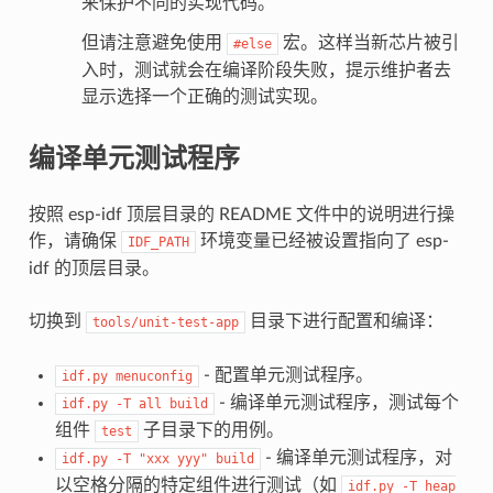
来保护不同的实现代码。
但请注意避免使用
宏。这样当新芯片被引
#else
入时，测试就会在编译阶段失败，提示维护者去
显示选择一个正确的测试实现。
编译单元测试程序
按照 esp-idf 顶层目录的 README 文件中的说明进行操
作，请确保
环境变量已经被设置指向了 esp-
IDF_PATH
idf 的顶层目录。
切换到
目录下进行配置和编译：
tools/unit-test-app
- 配置单元测试程序。
idf.py
menuconfig
- 编译单元测试程序，测试每个
idf.py
-T
all
build
组件
子目录下的用例。
test
- 编译单元测试程序，对
idf.py
-T
"xxx
yyy"
build
以空格分隔的特定组件进行测试（如
idf.py
-T
heap