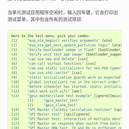
当单元测试应用程序空闲时，输入回车键，它会打印出
测试菜单，其中包含所有的测试项目:
Here
is
the
test
menu
,
pick
your
combo
:
(
1
)
"esp_ota_begin() verifies arguments"
[
ota
]
(
2
)
"esp_ota_get_next_update_partition logic"
[
ota
]
(
3
)
"Verify bootloader image in flash"
[
bootloader_sup
(
4
)
"Verify unit test app image"
[
bootloader_support
]
(
5
)
"can use new and delete"
[
cxx
]
(
6
)
"can call virtual functions"
[
cxx
]
(
7
)
"can use static initializers for non-POD types"
[
c
(
8
)
"can use std::vector"
[
cxx
]
(
9
)
"static initialization guards work as expected"
[
c
(
10
)
"global initializers run in the correct order"
[
cx
(
11
)
"before scheduler has started, static initializers
(
12
)
"adc2 work with wifi"
[
adc
]
(
13
)
"gpio master/slave test example"
[
ignore
][
misc
][
te
(
1
)
"gpio_master_test"
(
2
)
"gpio_slave_test"
(
14
)
"SPI Master clockdiv calculation routines"
[
spi
]
(
15
)
"SPI Master test"
[
spi
][
ignore
]
(
16
)
"SPI Master test, interaction of multiple devs"
[
s
(
17
)
"SPI Master no response when switch from host1 (SP
(
18
)
"SPI Master DMA test, TX and RX in different regio