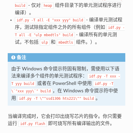
- 仅对
组件目录下的单元测试程序进行
build
heap
编译）。
- 编译单元测试程
idf.py
-T
all
-E
"xxx
yyy"
build
序，测试除指定组件之外的所有组件（例如
idf.py
-
- 编译所有的单元测
T
all
-E
"ulp
mbedtls"
build
试，不包括
和
组件。）。
ulp
mbedtls
备注
由于 Windows 命令提示符固有限制，需使用以下语
法来编译多个组件的单元测试程序：
idf.py
-T
xxx
-
或者在 PowerShell 中使用
T
yyy
build
idf.py
-T
，在 Windows 命令提示符中使
\`"xxx
yyy\`"
build
用
。
idf.py
-T
\^"ssd1306
hts221\^"
build
当编译完成时，它会打印出烧写芯片的指令。你只需要
运行
即可烧写所有编译输出的文件。
idf.py
flash