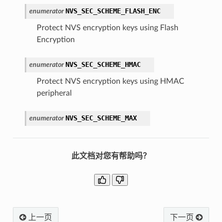
NVS_SEC_SCHEME_FLASH_ENC
enumerator
Protect NVS encryption keys using Flash
Encryption
NVS_SEC_SCHEME_HMAC
enumerator
Protect NVS encryption keys using HMAC
peripheral
NVS_SEC_SCHEME_MAX
enumerator
此文档对您有帮助吗？
上一页
下一页