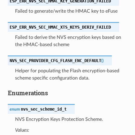
ESP_ERR_NVS_SEC_HMAC_KEY_GENERATION_FAILED
Failed to generate/write the HMAC key to eFuse
ESP_ERR_NVS_SEC_HMAC_XTS_KEYS_DERIV_FAILED
Failed to derive the NVS encryption keys based on
the HMAC-based scheme
NVS_SEC_PROVIDER_CFG_FLASH_ENC_DEFAULT
(
)
Helper for populating the Flash encryption-based
scheme specific configuration data.
Enumerations
nvs_sec_scheme_id_t
enum
NVS Encryption Keys Protection Scheme.
Values: