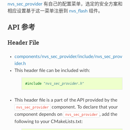
nvs_sec_provider
有自己的配置菜单，选定的安全方案和
相应设置基于这一菜单注册到
nvs_flash
组件。
API 参考
Header File
components/nvs_sec_provider/include/nvs_sec_prov
ider.h
This header file can be included with:
#include
"nvs_sec_provider.h"
This header file is a part of the API provided by the
component. To declare that your
nvs_sec_provider
component depends on
, add the
nvs_sec_provider
following to your CMakeLists.txt: