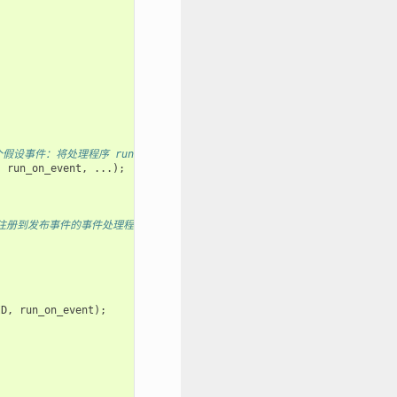
指定了一个假设事件：将处理程序 run_on_event 发布到循环中时，执行该处理程序。
,
run_on_event
,
...);
布事件的事件处理程序，例如此处的 run_on_event。为简化过程，此示例从 app
ID
,
run_on_event
);