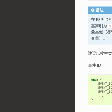
备注
在 ESP-
基声明为
W
量类似（尽
变量）。
建议以枚举类
事件 ID：
enum
{
EVENT_I
EVENT_I
EVENT_I
...
}