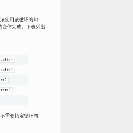
无法使用该循环的句
 的变体完成，下表列出
fault()
fault()
er()
ster()
 不需要指定循环句