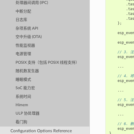
处理器间调用 (IPC)
.
ta
.
ta
中断分配
.
ta
.
ta
日志库
};
杂项系统 API
esp_eve
空中升级 (OTA)
esp_eve
性能监视器
// 3.
电源管理
esp_eve
POSIX 支持（包括 POSIX 线程支持）
...
随机数发生器
// 4.
睡眠模式
esp_eve
SoC 能力宏
...
系统时间
// 5.
esp_eve
Himem
ULP 协处理器
...
看门狗
// 6.
esp_eve
Configuration Options Reference
}