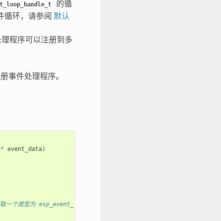
的循
t_loop_handle_t
事件循环，请参阅
默认
处理程序可以注册到多
册事件处理程序。
d
*
event_data
)
取一个类型为 esp_event_loop_handle_t 的句柄，用于其他 API 引用循环