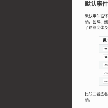
默认事件
默认事件循环
柄，创建、删
了这些变体及
用
es
es
es
es
es
比较二者签名
柄。