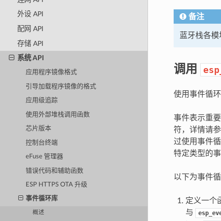
外设 API
备注
配网 API
蓝牙栈各模
存储 API
系统 API
调用
esp
应用程序镜像格式
引导加载程序镜像的格式
使用事件循环
应用级追踪
使用外部堆栈调用函数
事件表示重要
芯片版本
符，详情请
过使用事件循
控制台终端
特定类型的事
eFuse 管理器
错误代码和辅助函数
以下为事件循
ESP HTTPS OTA 升级
事件循环库
定义一个
与
esp_ev
概述