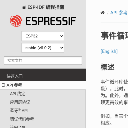
ESP-IDF 编程指南
API 参考
事件循
[English]
概述
快速入门
事件循环库使
API 参考
段）。此时，
API 约定
为。此外，通
应用层协议
现更高效的事
®
蓝牙
API
例如，当某个
错误代码参考
相应。
连网 API