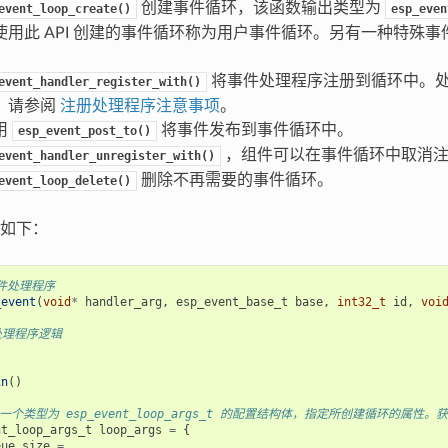
创建事件循环，该函数输出类型为
event_loop_create()
esp_even
使用此 API 创建的事件循环称为用户事件循环。另有一种特殊
。
将事件处理程序注册到循环中。
event_handler_register_with()
，请参阅
注册处理程序注意事项
。
用
将事件发布到事件循环中。
esp_event_post_to()
，组件可以在事件循环中取消注
event_handler_unregister_with()
删除不再需要的事件循环。
event_loop_delete()
如下：
事件处理程序
_event
(
void
*
handler_arg
,
esp_event_base_t
base
,
int32_t
id
,
voi
处理程序逻辑
in
()
 用一个类型为 esp_event_loop_args_t 的配置结构体，指定所创建循环的属性。获
nt_loop_args_t
loop_args
=
{
eue_size
=
...,