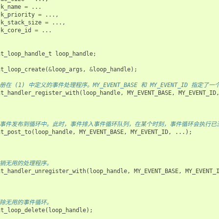
sk_name
=
...
sk_priority
=
...,
sk_stack_size
=
...,
sk_core_id
=
...
nt_loop_handle_t
loop_handle
;
nt_loop_create
(
&
loop_args
,
&
loop_handle
);
 注册在 (1) 中定义的事件处理程序。MY_EVENT_BASE 和 MY_EVENT_ID 
nt_handler_register_with
(
loop_handle
,
MY_EVENT_BASE
,
MY_EVENT_ID
 将事件发布到循环中。此时，事件排入事件循环队列，在某个时刻，事件循环会执行已注册到发
nt_post_to
(
loop_handle
,
MY_EVENT_BASE
,
MY_EVENT_ID
,
...);
 注销无用的处理程序。
nt_handler_unregister_with
(
loop_handle
,
MY_EVENT_BASE
,
MY_EVENT_
 删除无用的事件循环。
nt_loop_delete
(
loop_handle
);