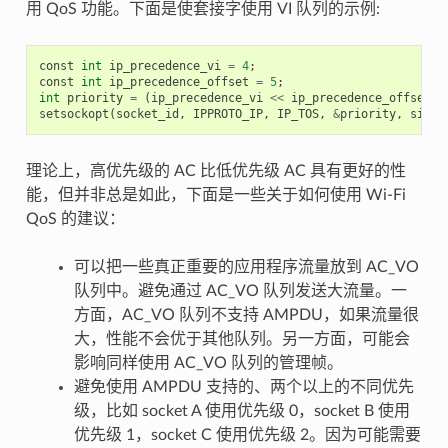
用 QoS 功能。下面是使套接字使用 VI 队列的示例:
const
int
ip_precedence_vi
=
4
;
const
int
ip_precedence_offset
=
5
;
int
priority
=
(
ip_precedence_vi
<<
ip_precedence_offset
);
setsockopt
(
socket_id
,
IPPROTO_IP
,
IP_TOS
,
&
priority
,
sizeo
理论上，高优先级的 AC 比低优先级 AC 具有更好的性
能，但并非总是如此，下面是一些关于如何使用 Wi-Fi
QoS 的建议：
可以把一些真正重要的应用程序流量放到 AC_VO
队列中。避免通过 AC_VO 队列发送大流量。一
方面，AC_VO 队列不支持 AMPDU，如果流量很
大，性能不会优于其他队列。另一方面，可能会
影响同样使用 AC_VO 队列的管理帧。
避免使用 AMPDU 支持的、两个以上的不同优先
级，比如 socket A 使用优先级 0，socket B 使用
优先级 1，socket C 使用优先级 2。因为可能需要