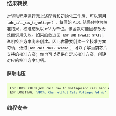
结果转换
对驱动程序进行完上述配置和初始化工作后，可以调用
，将原始 ADC 结果转换为校
adc_cali_raw_to_voltage()
准结果，校准结果以 mV 为单位。该函数可能因参数无
效而调用失败。如果函数返回
，
ESP_ERR_INVALID_STATE
说明校准方案尚未创建。因此你需要创建一个校准方案
句柄，通过
可以了解当前芯片
adc_cali_check_scheme()
支持的校准方案；你也可以提供自定义校准方案，创建
对应的校准方案句柄。
获取电压
ESP_ERROR_CHECK
(
adc_cali_raw_to_voltage
(
adc_cali_handle
,
a
ESP_LOGI
(
TAG
,
"ADC%d Channel[%d] Cali Voltage: %d mV"
,
ADC
线程安全