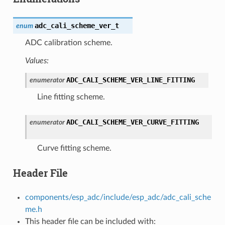
adc_cali_scheme_ver_t
enum
ADC calibration scheme.
Values:
ADC_CALI_SCHEME_VER_LINE_FITTING
enumerator
Line fitting scheme.
ADC_CALI_SCHEME_VER_CURVE_FITTING
enumerator
Curve fitting scheme.
Header File
components/esp_adc/include/esp_adc/adc_cali_sche
me.h
This header file can be included with: