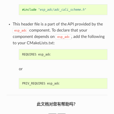
#include
"esp_adc/adc_cali_scheme.h"
This header file is a part of the API provided by the
component. To declare that your
esp_adc
component depends on
, add the following
esp_adc
to your CMakeLists.txt:
or
此文档对您有帮助吗？