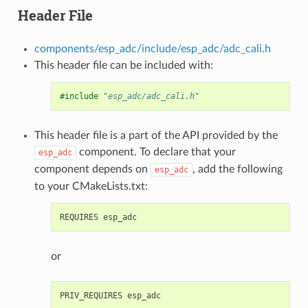
Header File
components/esp_adc/include/esp_adc/adc_cali.h
This header file can be included with:
#include
"esp_adc/adc_cali.h"
This header file is a part of the API provided by the
component. To declare that your
esp_adc
component depends on
, add the following
esp_adc
to your CMakeLists.txt:
or