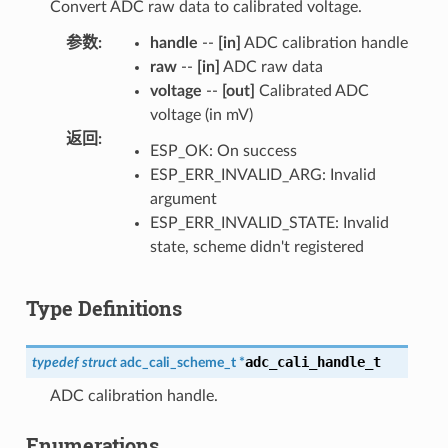
Convert ADC raw data to calibrated voltage.
参数
:
handle
--
[in]
ADC calibration handle
raw
--
[in]
ADC raw data
voltage
--
[out]
Calibrated ADC
voltage (in mV)
返回
:
ESP_OK: On success
ESP_ERR_INVALID_ARG: Invalid
argument
ESP_ERR_INVALID_STATE: Invalid
state, scheme didn't registered
Type Definitions
adc_cali_handle_t
typedef
struct
adc_cali_scheme_t
*
ADC calibration handle.
Enumerations