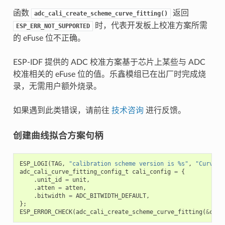
函数
返回
adc_cali_create_scheme_curve_fitting()
时，代表开发板上校准方案所需
ESP_ERR_NOT_SUPPORTED
的 eFuse 位不正确。
ESP-IDF 提供的 ADC 校准方案基于芯片上某些与 ADC
校准相关的 eFuse 位的值。乐鑫模组已在出厂时完成烧
录，无需用户额外烧录。
如果遇到此类错误，请前往
技术咨询
进行反馈。
创建曲线拟合方案句柄
ESP_LOGI
(
TAG
,
"calibration scheme version is %s"
,
"Curve F
adc_cali_curve_fitting_config_t
cali_config
=
{
.
unit_id
=
unit
,
.
atten
=
atten
,
.
bitwidth
=
ADC_BITWIDTH_DEFAULT
,
};
ESP_ERROR_CHECK
(
adc_cali_create_scheme_curve_fitting
(
&
cali