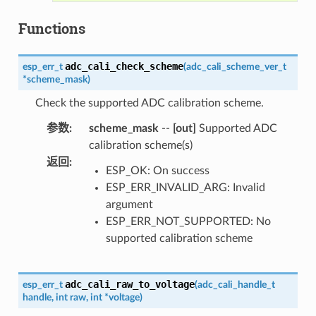
Functions
adc_cali_check_scheme
esp_err_t
(
adc_cali_scheme_ver_t
*
scheme_mask
)
Check the supported ADC calibration scheme.
参数
:
scheme_mask
--
[out]
Supported ADC
calibration scheme(s)
返回
:
ESP_OK: On success
ESP_ERR_INVALID_ARG: Invalid
argument
ESP_ERR_NOT_SUPPORTED: No
supported calibration scheme
adc_cali_raw_to_voltage
esp_err_t
(
adc_cali_handle_t
handle
,
int
raw
,
int
*
voltage
)