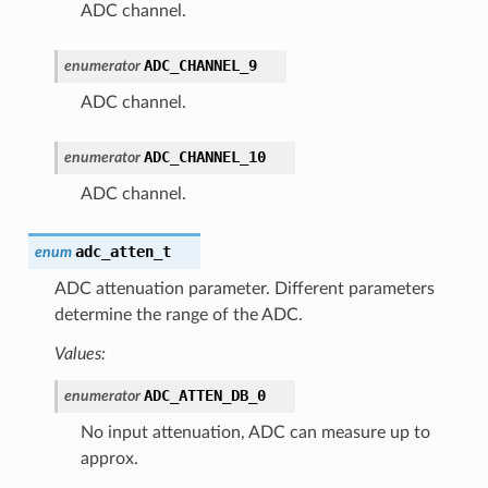
ADC channel.
ADC_CHANNEL_9
enumerator
ADC channel.
ADC_CHANNEL_10
enumerator
ADC channel.
adc_atten_t
enum
ADC attenuation parameter. Different parameters
determine the range of the ADC.
Values:
ADC_ATTEN_DB_0
enumerator
No input attenuation, ADC can measure up to
approx.