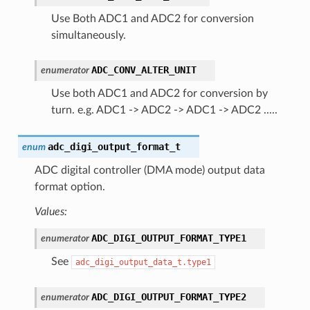
Use Both ADC1 and ADC2 for conversion
simultaneously.
ADC_CONV_ALTER_UNIT
enumerator
Use both ADC1 and ADC2 for conversion by
turn. e.g. ADC1 -> ADC2 -> ADC1 -> ADC2 .....
adc_digi_output_format_t
enum
ADC digital controller (DMA mode) output data
format option.
Values:
ADC_DIGI_OUTPUT_FORMAT_TYPE1
enumerator
See
adc_digi_output_data_t.type1
ADC_DIGI_OUTPUT_FORMAT_TYPE2
enumerator