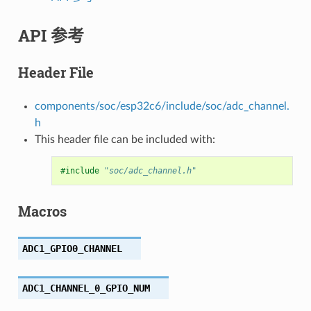
API 参考
Header File
components/soc/esp32c6/include/soc/adc_channel.
h
This header file can be included with:
#include
"soc/adc_channel.h"
Macros
ADC1_GPIO0_CHANNEL
ADC1_CHANNEL_0_GPIO_NUM