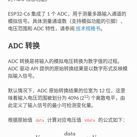
ESP32-C6 集成了 1 个 ADC，用于测量多路输入通道的
模拟信号。具体测量通道数（支持模拟功能的引脚）、
电压范围和 ADC 特性，请参阅
技术规格书
。
ADC 转换
ADC 转换是将输入的模拟电压转换为数字值的过程。
ADC 驱动 API 提供的原始转换结果是以数字形式反映模
拟输入信号。
默认情况下，ADC 原始转换结果的位宽为 12 位，这意
12
味着输入电压范围被划分为 4096 (2
) 个离散电平，由
此定义了输入信号的最小可检测变化量。
根据原始值
计算对应电压值
的公式如下：
data
Vdata
V
d
a
t
a
=
d
a
t
a
2
b
i
t
w
i
d
t
h
−
1
×
V
r
e
f