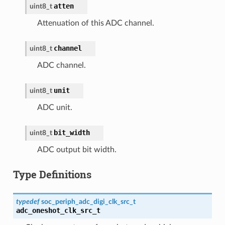
atten
uint8_t
Attenuation of this ADC channel.
channel
uint8_t
ADC channel.
unit
uint8_t
ADC unit.
bit_width
uint8_t
ADC output bit width.
Type Definitions
typedef
soc_periph_adc_digi_clk_src_t
adc_oneshot_clk_src_t