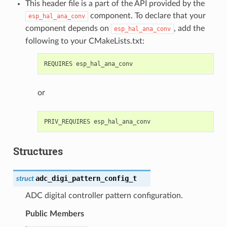
This header file is a part of the API provided by the
component. To declare that your
esp_hal_ana_conv
component depends on
, add the
esp_hal_ana_conv
following to your CMakeLists.txt:
or
Structures
adc_digi_pattern_config_t
struct
ADC digital controller pattern configuration.
Public Members