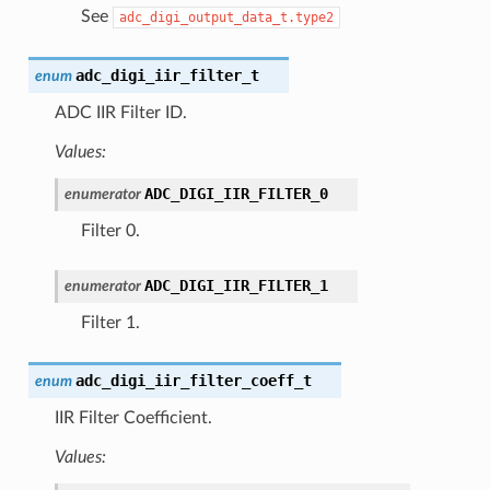
See
adc_digi_output_data_t.type2
adc_digi_iir_filter_t
enum
ADC IIR Filter ID.
Values:
ADC_DIGI_IIR_FILTER_0
enumerator
Filter 0.
ADC_DIGI_IIR_FILTER_1
enumerator
Filter 1.
adc_digi_iir_filter_coeff_t
enum
IIR Filter Coefficient.
Values: