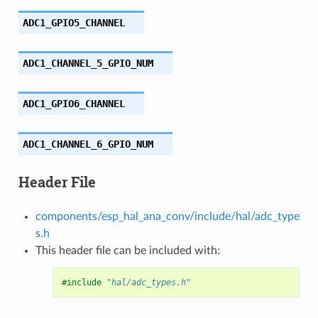
ADC1_GPIO5_CHANNEL
ADC1_CHANNEL_5_GPIO_NUM
ADC1_GPIO6_CHANNEL
ADC1_CHANNEL_6_GPIO_NUM
Header File
components/esp_hal_ana_conv/include/hal/adc_type
s.h
This header file can be included with:
#include
"hal/adc_types.h"