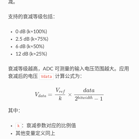
减。
支持的衰减等级包括：
0 dB (k≈100%)
2.5 dB (k≈75%)
6 dB (k≈50%)
12 dB (k≈25%)
衰减等级越高，ADC 可测量的输入电压范围越大。应用
衰减后的电压
计算公式为：
Vdata
V
d
a
t
a
=
V
r
e
f
×
d
a
t
a
2
b
i
t
w
i
d
t
h
−
1
其中：
：衰减参数对应的比例值
k
其他变量定义同上