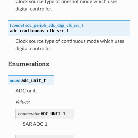
Clock source type of oneshot mode which uses
digital controller.
typedef
soc_periph_adc_digi_clk_src_t
adc_continuous_clk_src_t
Clock source type of continuous mode which uses
digital controller.
Enumerations
adc_unit_t
enum
ADC unit.
Values:
ADC_UNIT_1
enumerator
SAR ADC 1.