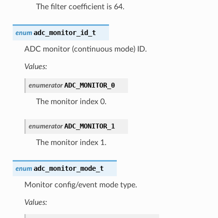
The filter coefficient is 64.
adc_monitor_id_t
enum
ADC monitor (continuous mode) ID.
Values:
ADC_MONITOR_0
enumerator
The monitor index 0.
ADC_MONITOR_1
enumerator
The monitor index 1.
adc_monitor_mode_t
enum
Monitor config/event mode type.
Values: