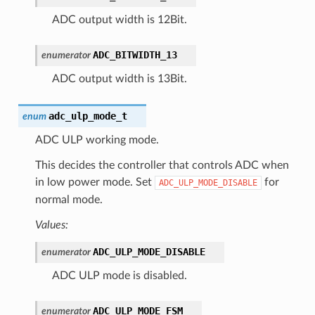
ADC output width is 12Bit.
ADC_BITWIDTH_13
enumerator
ADC output width is 13Bit.
adc_ulp_mode_t
enum
ADC ULP working mode.
This decides the controller that controls ADC when
in low power mode. Set
for
ADC_ULP_MODE_DISABLE
normal mode.
Values:
ADC_ULP_MODE_DISABLE
enumerator
ADC ULP mode is disabled.
ADC_ULP_MODE_FSM
enumerator