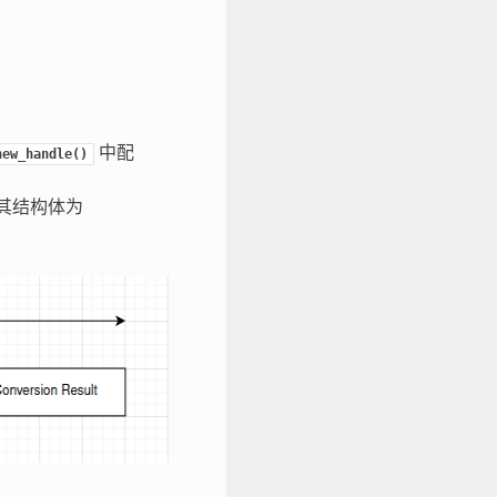
中配
new_handle()
其结构体为