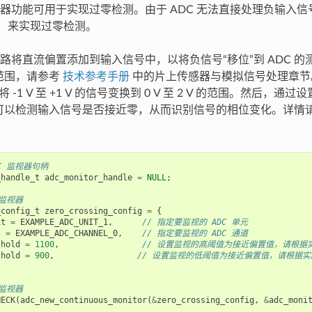
器功能可用于实现过零检测。由于 ADC 无法直接处理负输入
）
来实现过零检测。
路将直流偏置添加到输入信号中，以将负信号“移位”到 ADC 
量范围，请参考
技术参考手册
中的片上传感器与模拟信号处理章节。
 -1 V 至 +1 V 的信号变换到 0 V 至 2 V 的范围。然后，
 可以检测输入信号是否接近零，从而识别信号的相位变化。详情
DC 监视器句柄
_handle_t
adc_monitor_handle
=
NULL
;
 监视器
_config_t
zero_crossing_config
=
{
it
=
EXAMPLE_ADC_UNIT_1
,
// 指定要监视的 ADC 单元
l
=
EXAMPLE_ADC_CHANNEL_0
,
// 指定要监视的 ADC 通道
shold
=
1100
,
// 设置监视的高阈值为接近偏置值，请根据
shold
=
900
,
// 设置监视的低阈值为接近偏置值，请根据
 监视器
HECK
(
adc_new_continuous_monitor
(
&
zero_crossing_config
,
&
adc_moni