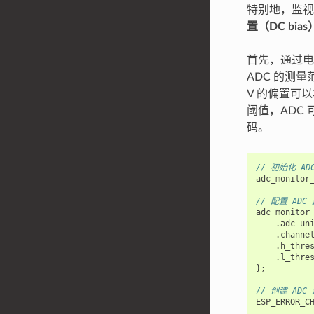
特别地，监视
置（DC bias
首先，通过电
ADC 的测
V 的偏置可以将
阈值，ADC
码。
// 初始化 A
adc_monitor
// 配置 ADC
adc_monitor
.
adc_un
.
channe
.
h_thre
.
l_thre
};
// 创建 ADC
ESP_ERROR_C