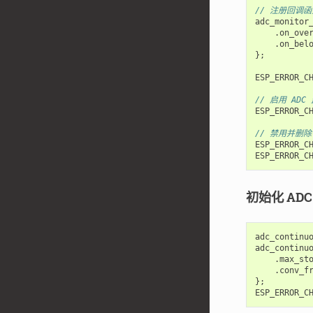
// 注册回调函
adc_monitor
.
on_ove
.
on_bel
};
ESP_ERROR_C
// 启用 ADC
ESP_ERROR_C
// 禁用并删除
ESP_ERROR_C
ESP_ERROR_C
初始化 AD
adc_continu
adc_continu
.
max_st
.
conv_f
};
ESP_ERROR_C