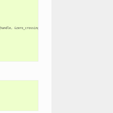
_handle
,
&
zero_crossing_cbs
,
NULL
));