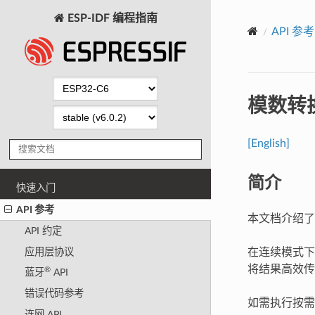
ESP-IDF 编程指南
API 参考
模数转换
[English]
简介
快速入门
API 参考
本文档介绍了 
API 约定
应用层协议
在连续模式下
将结果高效传
®
蓝牙
API
错误代码参考
如需执行按需
连网 API