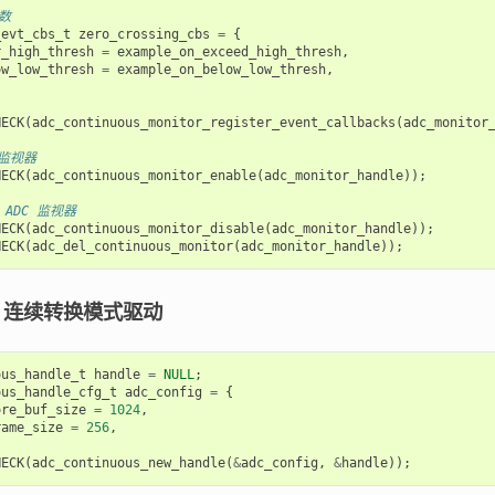
数
_evt_cbs_t
zero_crossing_cbs
=
{
r_high_thresh
=
example_on_exceed_high_thresh
,
ow_low_thresh
=
example_on_below_low_thresh
,
HECK
(
adc_continuous_monitor_register_event_callbacks
(
adc_monitor
 监视器
HECK
(
adc_continuous_monitor_enable
(
adc_monitor_handle
));
 ADC 监视器
HECK
(
adc_continuous_monitor_disable
(
adc_monitor_handle
));
HECK
(
adc_del_continuous_monitor
(
adc_monitor_handle
));
C 连续转换模式驱动
ous_handle_t
handle
=
NULL
;
ous_handle_cfg_t
adc_config
=
{
ore_buf_size
=
1024
,
rame_size
=
256
,
HECK
(
adc_continuous_new_handle
(
&
adc_config
,
&
handle
));