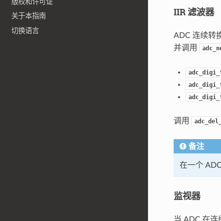
版权和许可证
IIR 滤波器
关于本指南
切换语言
ADC 连续转
并调用
adc_n
adc_digi_
adc_digi_
adc_digi_
调用
adc_del
备注
在一个 A
监视器
当 ADC 