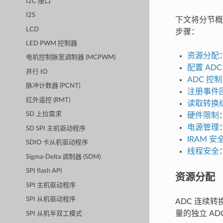
I2C 接口
I2S
下文将分节概述
LCD
步骤：
LED PWM 控制器
资源分配
电机控制脉宽调制器 (MCPWM)
配置 ADC
并行 IO
ADC 控制
脉冲计数器 (PCNT)
注册事件
红外遥控 (RMT)
读取转换
SD 上拉需求
硬件限制
电源管理
SD SPI 主机驱动程序
IRAM 安
SDIO 卡从机驱动程序
线程安全
Sigma-Delta 调制器 (SDM)
SPI flash API
资源分配
SPI 主机驱动程序
SPI 从机驱动程序
ADC 连续转
量的独立 AD
SPI 从机半双工模式