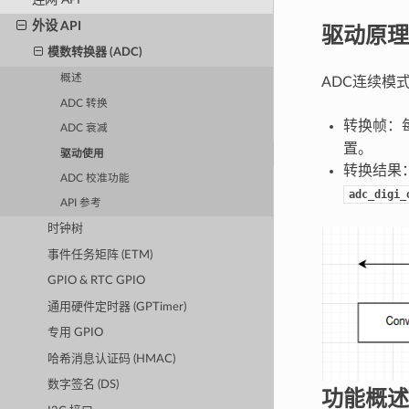
外设 API
驱动原理
模数转换器 (ADC)
概述
ADC连续模
ADC 转换
转换帧：
ADC 衰减
置。
驱动使用
转换结果
ADC 校准功能
adc_digi_
API 参考
时钟树
事件任务矩阵 (ETM)
GPIO & RTC GPIO
通用硬件定时器 (GPTimer)
专用 GPIO
哈希消息认证码 (HMAC)
数字签名 (DS)
功能概述