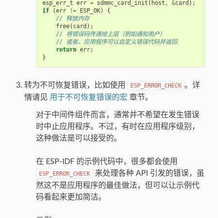
esp_err_t
err
=
sdmmc_card_init
(
host
,
&
card
);
if
(
err
!=
ESP_OK
)
{
// 释放内存
free
(
card
);
// 将错误码传递给上层（例如通知用户）
// 或者，应用程序可以自定义错误代码并返回
return
err
;
}
转为不可恢复错误，比如使用
。详
ESP_ERROR_CHECK
情请见
用于不可恢复错误的宏
章节。
对于中间件组件而言，通常并不希望在发生错误
时中止应用程序。不过，有时在应用程序级别，
这种做法是可以接受的。
在 ESP-IDF 的示例代码中，很多都会使用
来处理各种 API 引发的错误，虽
ESP_ERROR_CHECK
然这不是应用程序的最佳做法，但可以让示例代
码看起来更加简洁。