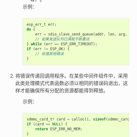
示例：
esp_err_t
err
;
do
{
err
=
sdio_slave_send_queue
(
addr
,
len
,
arg
,
tim
// 如果发送队列已满就不断重试
}
while
(
err
==
ESP_ERR_TIMEOUT
);
if
(
err
!=
ESP_OK
)
{
// 处理其他错误
}
将错误传递回调用程序。在某些中间件组件中，采用
此类处理模式代表函数必须以相同的错误码退出，这
样才能确保所有分配的资源都能得到释放。
示例：
sdmmc_card_t
*
card
=
calloc
(
1
,
sizeof
(
sdmmc_card_t
)
if
(
card
==
NULL
)
{
return
ESP_ERR_NO_MEM
;
}