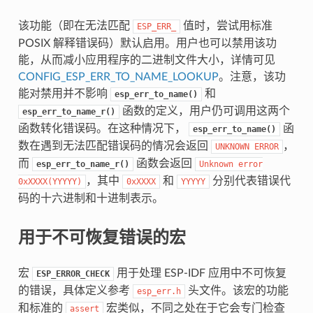
该功能（即在无法匹配
值时，尝试用标准
ESP_ERR_
POSIX 解释错误码）默认启用。用户也可以禁用该功
能，从而减小应用程序的二进制文件大小，详情可见
CONFIG_ESP_ERR_TO_NAME_LOOKUP
。注意，该功
能对禁用并不影响
和
esp_err_to_name()
函数的定义，用户仍可调用这两个
esp_err_to_name_r()
函数转化错误码。在这种情况下，
函
esp_err_to_name()
数在遇到无法匹配错误码的情况会返回
，
UNKNOWN
ERROR
而
函数会返回
esp_err_to_name_r()
Unknown
error
，其中
和
分别代表错误代
0xXXXX(YYYYY)
0xXXXX
YYYYY
码的十六进制和十进制表示。
用于不可恢复错误的宏
宏
用于处理 ESP-IDF 应用中不可恢复
ESP_ERROR_CHECK
的错误，具体定义参考
头文件。该宏的功能
esp_err.h
和标准的
宏类似，不同之处在于它会专门检查
assert