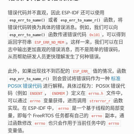
错误代码并不直观，因此 ESP-IDF 还可以使用
或者
函数，将
esp_err_to_name()
esp_err_to_name_r()
错误代码转换为具体的错误消息。例如，我们可以向
函数传递错误代码
，可以得到
esp_err_to_name()
0x101
返回字符串
。这样一来，我们可以在日
ESP_ERR_NO_MEM
志中输出更加直观的错误消息，而不是简单的错误码，
从而帮助研发人员更快理解发生了何种错误。
此外，如果出现找不到匹配的
值的情况，函数
ESP_ERR_
则会尝试将错误码作为一种
标准
esp_err_to_name_r()
POSIX 错误代码
进行解释。具体过程为：POSIX 错误代
码（例如
，
）定义在
文件中，
ENOENT
ENOMEM
errno.h
可以通过
变量获得，进而调用
函数
errno
strerror_r
实现。在 ESP-IDF 中，
是一个基于线程的局部变
errno
量，即每个 FreeRTOS 任务都有自己的
副本，通
errno
过函数修改
也只会作用于当前任务中的
errno
errno
变量值。