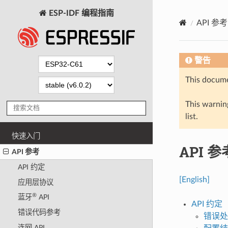
ESP-IDF 编程指南
API 参考
警告
This docume
This warning
list.
快速入门
API 参
API 参考
API 约定
[English]
应用层协议
®
蓝牙
API
API 约定
错误代码参考
错误处
连网 API