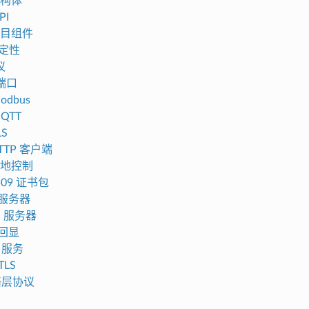
构体
PI
目组件
稳定性
议
 端口
odbus
MQTT
LS
HTTP 客户端
本地控制
x509 证书包
 服务器
S 服务器
 回显
 服务
TLS
网络层协议