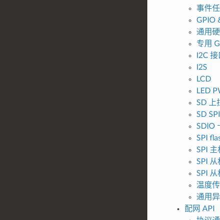
事件任务
GPIO 
通用硬件
专用 G
I2C 
I2S
LCD
LED 
SD 
SD S
SDI
SPI fla
SPI
SPI
SPI
温度传
通用异
配网 API