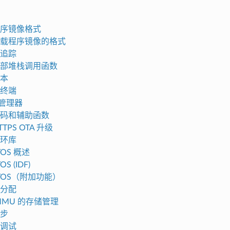
序镜像格式
载程序镜像的格式
追踪
部堆栈调用函数
本
终端
e 管理器
码和辅助函数
TTPS OTA 升级
环库
TOS 概述
OS (IDF)
RTOS（附加功能）
分配
MMU 的存储管理
步
调试