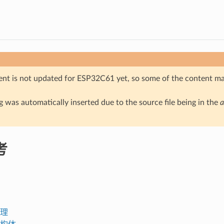
nt is not updated for ESP32C61 yet, so some of the content ma
 was automatically inserted due to the source file being in the
a
考
理