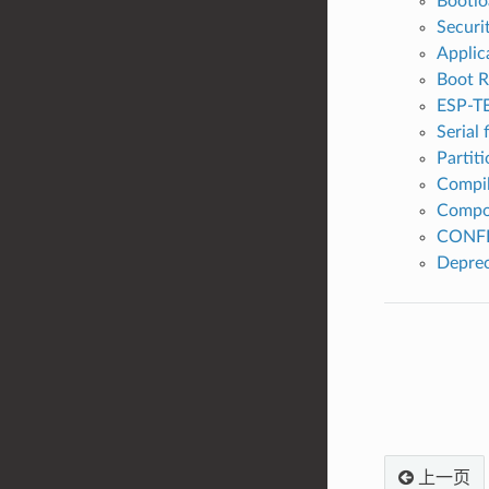
Bootlo
Securi
Applic
Boot 
ESP-TE
Serial 
Partiti
Compil
Compo
CONFI
Deprec
上一页