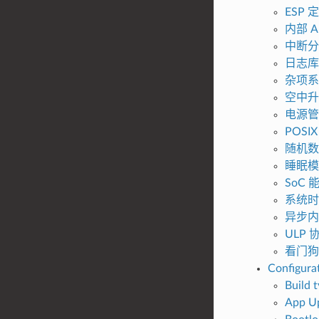
ESP
内部 A
中断分
日志库
杂项系统
空中升级
电源管
POSI
随机数
睡眠模
SoC 
系统时
异步内
ULP
看门狗
Configura
Build 
App Up