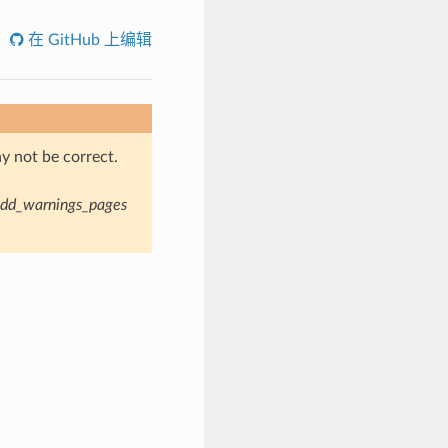
在 GitHub 上编辑
y not be correct.
dd_warnings_pages