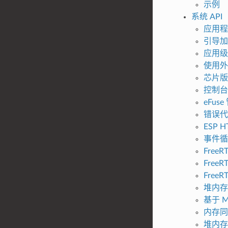
示例
系统 API
应用程
引导加
应用级
使用外
芯片版
控制台
eFus
错误代
ESP H
事件循
FreeR
FreeRT
Free
堆内存
基于 
内存同
堆内存