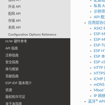
配置结
私有 A
外设 API
示例项
配网 API
API 
存储 API
应用层协
系统 API
ASIO
ESP-M
Configuration Options Reference
ESP-
H/W 硬件参考
ESP-T
API 指南
ESP 
迁移指南
ESP 
ESP 
安全指南
HTTP
库与框架
HTTP
贡献指南
ICMP
ESP-IDF 版本简介
mDNS
资源
Mbed 
IP 
版权和许可证
®
蓝牙
API
关于本指南