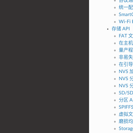
协议通
统一配
SmartC
Wi-Fi 
存储 API
FAT 
在主机
量产程
非易失
在引导
NVS 
NVS
NVS
SD/S
分区 A
SPIF
虚拟文
磨损均衡
Storag