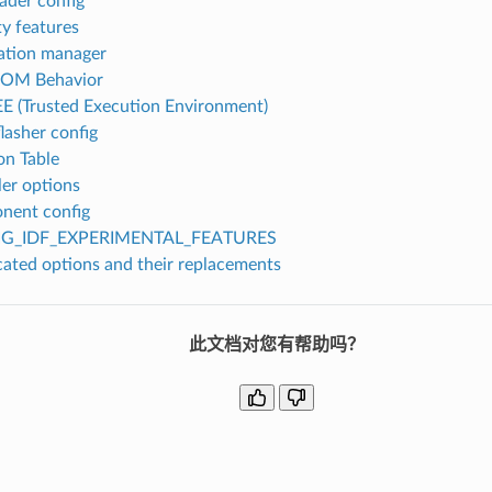
ader config
ty features
ation manager
ROM Behavior
E (Trusted Execution Environment)
flasher config
on Table
er options
nent config
G_IDF_EXPERIMENTAL_FEATURES
ated options and their replacements
此文档对您有帮助吗？