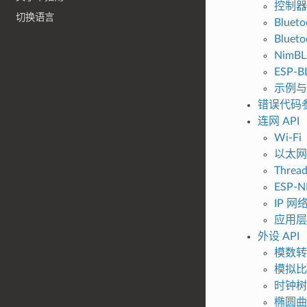
控制器 （
切换语言
Bluet
Blueto
NimBLE
ESP-B
示例与
错误代码
连网 API
Wi-Fi
以太网
Threa
ESP-N
IP 
应用层
外设 API
模数转换
模拟比
时钟树
椭圆曲