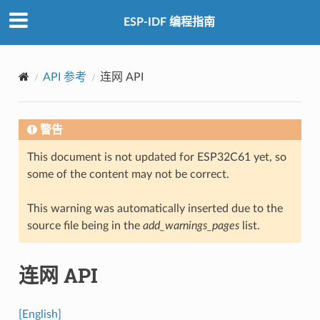
ESP-IDF 编程指南
API 参考
连网 API
警告
This document is not updated for ESP32C61 yet, so
some of the content may not be correct.
This warning was automatically inserted due to the
source file being in the
add_warnings_pages
list.
连网 API
[English]