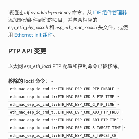
请通过
idf.py add-dependency
命令，从
IDF 组件管理器
添加驱动组件到你的项目，并包含相应的
esp_eth_phy_xxxx.h
和
esp_eth_mac_xxxx.h
头文件，或使
用
Ethernet Init 组件
。
PTP API 变更
以太网
esp_eth_ioctl
PTP 配置和控制命令已被移除。
移除的 ioctl 命令
： -
-
eth_mac_esp_io_cmd_t::ETH_MAC_ESP_CMD_PTP_ENABLE
-
eth_mac_esp_io_cmd_t::ETH_MAC_ESP_CMD_S_PTP_TIME
-
eth_mac_esp_io_cmd_t::ETH_MAC_ESP_CMD_G_PTP_TIME
-
eth_mac_esp_io_cmd_t::ETH_MAC_ESP_CMD_ADJ_PTP_FREQ
-
eth_mac_esp_io_cmd_t::ETH_MAC_ESP_CMD_ADJ_PTP_TIME
-
eth_mac_esp_io_cmd_t::ETH_MAC_ESP_CMD_S_TARGET_TIME
eth_mac_esp_io_cmd_t::ETH_MAC_ESP_CMD_S_TARGET_CB