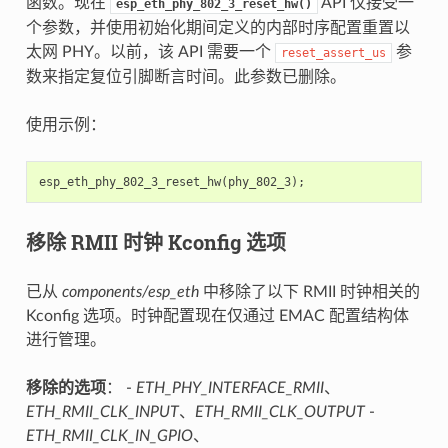
函数。现在
API 仅接受一
esp_eth_phy_802_3_reset_hw()
个参数，并使用初始化期间定义的内部时序配置重置以
太网 PHY。以前，该 API 需要一个
参
reset_assert_us
数来指定复位引脚断言时间。此参数已删除。
使用示例：
esp_eth_phy_802_3_reset_hw
(
phy_802_3
);
移除 RMII 时钟 Kconfig 选项
已从
components/esp_eth
中移除了以下 RMII 时钟相关的
Kconfig 选项。时钟配置现在仅通过 EMAC 配置结构体
进行管理。
移除的选项
： -
ETH_PHY_INTERFACE_RMII
、
ETH_RMII_CLK_INPUT
、
ETH_RMII_CLK_OUTPUT
-
ETH_RMII_CLK_IN_GPIO
、