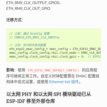
ETH_RMII_CLK_OUTPUT_GPIO0
、
ETH_RMII_CLK_OUT_GPIO
迁移方式
：
// 之前：通过 Kconfig 配置
// CONFIG_ETH_RMII_CLK_INPUT=y
// 之后：在代码中显式配置
eth_esp32_emac_config_t
emac_config
=
ETH_ESP32_EMAC_DEFAU
emac_config
.
clock_config
.
rmii
.
clock_mode
=
EMAC_CLK_OUT
;
emac_config
.
clock_config
.
rmii
.
clock_gpio
=
0
;
// ESP32 使
影响
：使用
的应用程
ETH_ESP32_EMAC_DEFAULT_CONFIG()
序可继续正常工作。自定义时钟配置需在 EMAC 配置结
构体中显式设置，或使用
Ethernet Init 组件
。
以太网 PHY 和以太网 SPI 模块驱动已从
ESP-IDF 移至外部仓库