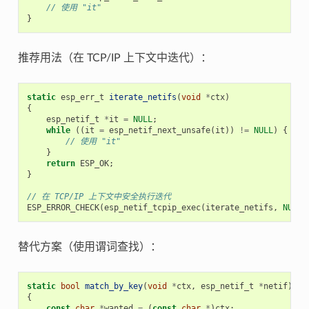
// 使用 "it"
}
推荐用法（在 TCP/IP 上下文中迭代）：
static
esp_err_t
iterate_netifs
(
void
*
ctx
)
{
esp_netif_t
*
it
=
NULL
;
while
((
it
=
esp_netif_next_unsafe
(
it
))
!=
NULL
)
{
// 使用 "it"
}
return
ESP_OK
;
}
// 在 TCP/IP 上下文中安全执行迭代
ESP_ERROR_CHECK
(
esp_netif_tcpip_exec
(
iterate_netifs
,
NULL
)
替代方案（使用谓词查找）：
static
bool
match_by_key
(
void
*
ctx
,
esp_netif_t
*
netif
)
{
const
char
*
wanted
=
(
const
char
*
)
ctx
;