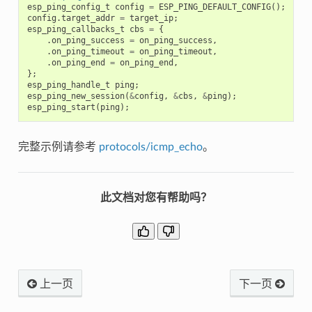
esp_ping_config_t
config
=
ESP_PING_DEFAULT_CONFIG
();
config
.
target_addr
=
target_ip
;
esp_ping_callbacks_t
cbs
=
{
.
on_ping_success
=
on_ping_success
,
.
on_ping_timeout
=
on_ping_timeout
,
.
on_ping_end
=
on_ping_end
,
};
esp_ping_handle_t
ping
;
esp_ping_new_session
(
&
config
,
&
cbs
,
&
ping
);
esp_ping_start
(
ping
);
完整示例请参考
protocols/icmp_echo
。
此文档对您有帮助吗？
上一页
下一页