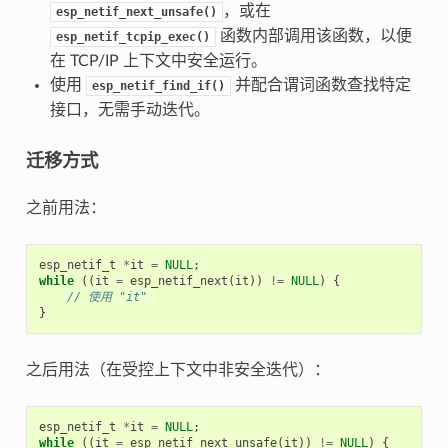
，或在
esp_netif_next_unsafe()
函数内部调用该函数，以便
esp_netif_tcpip_exec()
在 TCP/IP 上下文中安全运行。
使用
并配合谓词函数查找特定
esp_netif_find_if()
接口，无需手动迭代。
迁移方式
之前用法：
esp_netif_t
*
it
=
NULL
;
while
((
it
=
esp_netif_next
(
it
))
!=
NULL
)
{
// 使用 "it"
}
之后用法（在受控上下文中非安全迭代）：
esp_netif_t
*
it
=
NULL
;
while
((
it
=
esp_netif_next_unsafe
(
it
))
!=
NULL
)
{