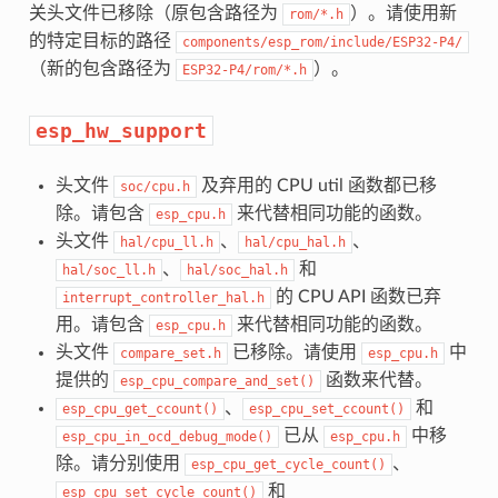
关头文件已移除（原包含路径为
）。请使用新
rom/*.h
的特定目标的路径
components/esp_rom/include/ESP32-P4/
（新的包含路径为
）。
ESP32-P4/rom/*.h
esp_hw_support
头文件
及弃用的 CPU util 函数都已移
soc/cpu.h
除。请包含
来代替相同功能的函数。
esp_cpu.h
头文件
、
、
hal/cpu_ll.h
hal/cpu_hal.h
、
和
hal/soc_ll.h
hal/soc_hal.h
的 CPU API 函数已弃
interrupt_controller_hal.h
用。请包含
来代替相同功能的函数。
esp_cpu.h
头文件
已移除。请使用
中
compare_set.h
esp_cpu.h
提供的
函数来代替。
esp_cpu_compare_and_set()
、
和
esp_cpu_get_ccount()
esp_cpu_set_ccount()
已从
中移
esp_cpu_in_ocd_debug_mode()
esp_cpu.h
除。请分别使用
、
esp_cpu_get_cycle_count()
和
esp_cpu_set_cycle_count()