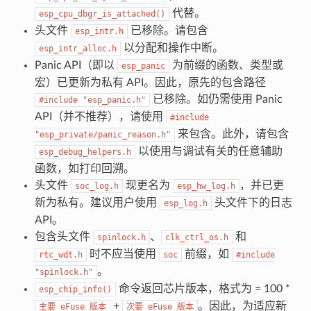
代替。
esp_cpu_dbgr_is_attached()
头文件
已移除。请包含
esp_intr.h
以分配和操作中断。
esp_intr_alloc.h
Panic API（即以
为前缀的函数、类型或
esp_panic
宏）已更新为私有 API。因此，原先的包含路径
已移除。如仍需使用 Panic
#include
"esp_panic.h"
API（并不推荐），请使用
#include
来包含。此外，请包含
"esp_private/panic_reason.h"
以使用与调试有关的任意辅助
esp_debug_helpers.h
函数，如打印回溯。
头文件
现更名为
，并已更
soc_log.h
esp_hw_log.h
新为私有。建议用户使用
头文件下的日志
esp_log.h
API。
包含头文件
、
和
spinlock.h
clk_ctrl_os.h
时不应当使用
前缀，如
rtc_wdt.h
soc
#include
。
"spinlock.h"
命令返回芯片版本，格式为 = 100 *
esp_chip_info()
+
。因此，为适应新
主要
eFuse
版本
次要
eFuse
版本