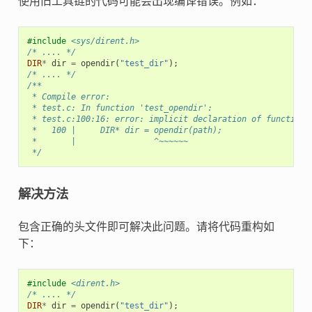
使用旧工具链的代码可能会出现编译错误。例如：
#include
<sys/dirent.h>
/* .... */
DIR
*
dir
=
opendir
(
"test_dir"
);
/* .... */
/**
 * Compile error:
 * test.c: In function 'test_opendir':
 * test.c:100:16: error: implicit declaration of function 
 *   100 |     DIR* dir = opendir(path);
 *       |                ^~~~~~~
 */
解决方法
包含正确的头文件即可解决此问题。请将代码重构如
下：
#include
<dirent.h>
/* .... */
DIR
*
dir
=
opendir
(
"test_dir"
);