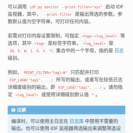
可以调用
启动 IDF
idf.py
monitor
--print-filter="xyz"
监视器，其中，
是输出筛选的参数。参
--print-filter
数默认值为空字符串，可打印任何内容。
若需对打印内容设置限制，可指定
等
<tag>:<log_level>
选项，其中
是标签字符串，
是
<tag>
<log_level>
集合中的一个字母，指的是
日志
{N,
E,
W,
I,
D,
V,
*}
级别。
例如，
只匹配并打印
PRINT_FILTER="tag1:W"
所写的输出，或者写在较低日志
ESP_LOGW("tag1",
...)
详细度级别的输出，即
。请勿指
ESP_LOGE("tag1",
...)
定
或使用详细级别默认值
。
<log_level>
*
注解
编译时，可以使用主日志在
日志库
中禁用不需要的
输出。也可以使用 IDF 监视器筛选输出来调整筛选设