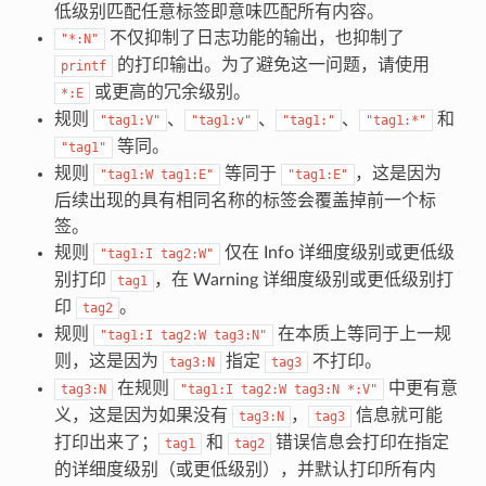
低级别匹配任意标签即意味匹配所有内容。
不仅抑制了日志功能的输出，也抑制了
"*:N"
的打印输出。为了避免这一问题，请使用
printf
或更高的冗余级别。
*:E
规则
、
、
、
和
"tag1:V"
"tag1:v"
"tag1:"
"tag1:*"
等同。
"tag1"
规则
等同于
，这是因为
"tag1:W
tag1:E"
"tag1:E"
后续出现的具有相同名称的标签会覆盖掉前一个标
签。
规则
仅在 Info 详细度级别或更低级
"tag1:I
tag2:W"
别打印
，在 Warning 详细度级别或更低级别打
tag1
印
。
tag2
规则
在本质上等同于上一规
"tag1:I
tag2:W
tag3:N"
则，这是因为
指定
不打印。
tag3:N
tag3
在规则
中更有意
tag3:N
"tag1:I
tag2:W
tag3:N
*:V"
义，这是因为如果没有
，
信息就可能
tag3:N
tag3
打印出来了；
和
错误信息会打印在指定
tag1
tag2
的详细度级别（或更低级别），并默认打印所有内