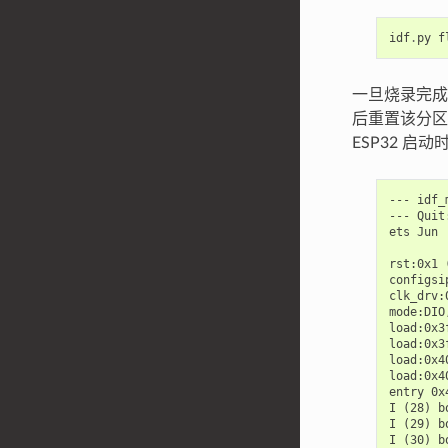
idf
.
py
f
一旦烧录完成，
后重置该分区
ESP32 启
--- idf_
--- Quit
ets Jun 
rst:0x1 
configsi
clk_drv:
mode:DIO
load:0x3
load:0x3
load:0x4
load:0x4
entry 0x
I (28) b
I (29) b
I (30) b