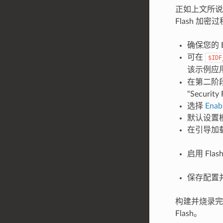
正如上文所说
Flash 加密
确保您的 
可在
$IDF
该示例应用
在第二阶段
“Security
选择
Enabl
默认设置
在引导加载
启用 Fl
保存配置
构建并烧录完
Flash。