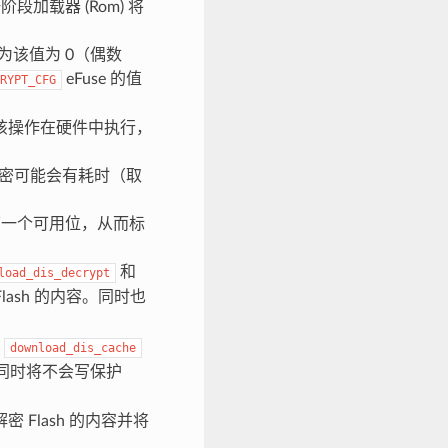
加载器 (Rom) 将
值，因为该值为 0（偶数
eFuse 的值
RYPT_CFG
 中。该操作在硬件中执行，
地加密可能会有耗时（取
中设置第一个可用位，从而标
和
load_dis_decrypt
Flash 的内容。同时也
和
download_dis_cache
。同时将不会写保护
Flash 的内容并将