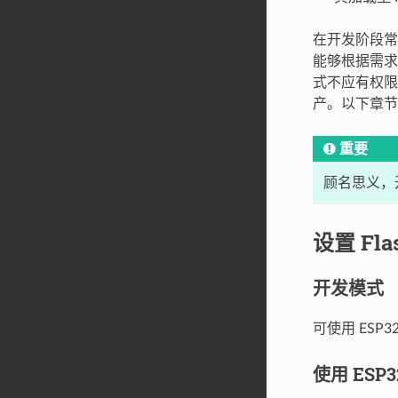
在开发阶段常需
能够根据需求
式不应有权限访
产。以下章节介
重要
顾名思义，
设置 Fl
开发模式
可使用 ESP
使用 ESP3