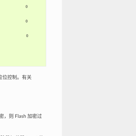
          0

          0

          0

应位控制。有关
，则 Flash 加密过