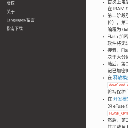
首次上电复
版权
在 IRA
关于
第二阶段引导
Languages/语言
位），第二
指南下载
编程为 0x
Flash 
软件将无
接着，Fl
决于大分
随后，第二阶
记已加密的
在
释放模
download_
将写保护
在
开发模
的 eFu
FLASH_CRY
然后，第
其加载至 