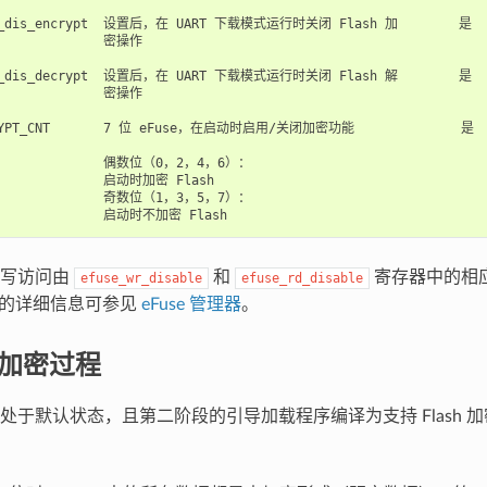
d_dis_encrypt  设置后，在 UART 下载模式运行时关闭 Flash 加        是    
              密操作

d_dis_decrypt  设置后，在 UART 下载模式运行时关闭 Flash 解        是    
              密操作

RYPT_CNT       7 位 eFuse，在启动时启用/关闭加密功能              是    
               偶数位（0，2，4，6）：

               启动时加密 Flash

               奇数位（1，3，5，7）：

读写访问由
和
寄存器中的相
efuse_wr_disable
efuse_rd_disable
use 的详细信息可参见
eFuse 管理器
。
 的加密过程
e 值处于默认状态，且第二阶段的引导加载程序编译为支持 Flash 加密