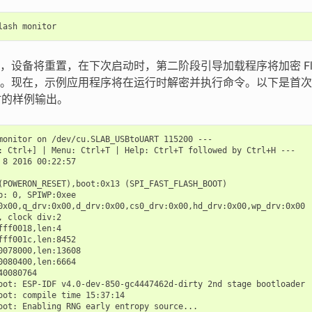
lash
monitor
设备将重置，在下次启动时，第二阶段引导加载程序将加密 Flash
。现在，示例应用程序将在运行时解密并执行命令。以下是首次启用 
动时的样例输出。
monitor on /dev/cu.SLAB_USBtoUART 115200 ---

: Ctrl+] | Menu: Ctrl+T | Help: Ctrl+T followed by Ctrl+H ---

 8 2016 00:22:57

(POWERON_RESET),boot:0x13 (SPI_FAST_FLASH_BOOT)

p: 0, SPIWP:0xee

0x00,q_drv:0x00,d_drv:0x00,cs0_drv:0x00,hd_drv:0x00,wp_drv:0x00

, clock div:2

fff0018,len:4

fff001c,len:8452

0078000,len:13608

0080400,len:6664

40080764

oot: ESP-IDF v4.0-dev-850-gc4447462d-dirty 2nd stage bootloader

oot: compile time 15:37:14

oot: Enabling RNG early entropy source...
