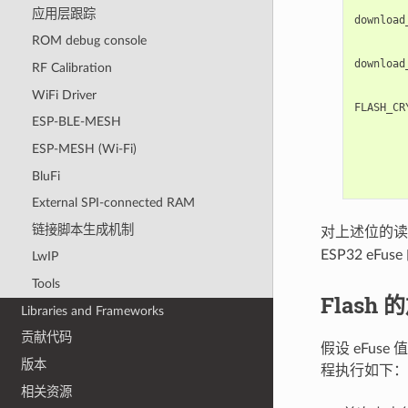
应用层跟踪
downloa
        
ROM debug console
downloa
RF Calibration
        
WiFi Driver
FLASH_C
ESP-BLE-MESH
       
ESP-MESH (Wi-Fi)
       
       
BluFi
External SPI-connected RAM
链接脚本生成机制
对上述位的
ESP32 eF
LwIP
Tools
Flash
Libraries and Frameworks
贡献代码
假设 eFus
版本
程执行如下：
相关资源