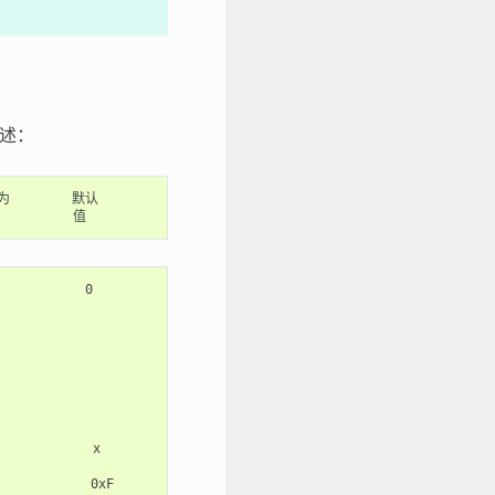
描述：
为
默认
值
         0

           x

          0xF
