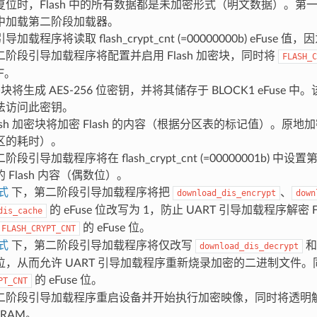
位时，Flash 中的所有数据都是未加密形式（明文数据）。第一阶段
M 中加载第二阶段加载器。
加载程序将读取 flash_crypt_cnt (=00000000b) eFuse 
阶段引导加载程序将配置并启用 Flash 加密块，同时将
FLASH_C
F。
加密块将生成 AES-256 位密钥，并将其储存于 BLOCK1 eFuse
法访问此密钥。
ash 加密块将加密 Flash 的内容（根据分区表的标记值）。原
区的耗时）。
段引导加载程序将在 flash_crypt_cnt (=00000001b) 
 Flash 内容（偶数位）。
式
下，第二阶段引导加载程序将把
、
download_dis_encrypt
down
的 eFuse 位改写为 1，防止 UART 引导加载程序解密 
dis_cache
的 eFuse 位。
FLASH_CRYPT_CNT
式
下，第二阶段引导加载程序将仅改写
download_dis_decrypt
se 位，从而允许 UART 引导加载程序重新烧录加密的二进制文件
的 eFuse 位。
PT_CNT
二阶段引导加载程序重启设备并开始执行加密映像，同时将透明解密 
IRAM。