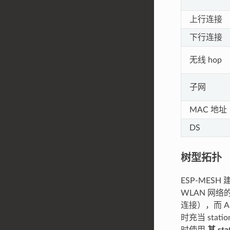
上行连接
下行连接
无线 hop
子网
MAC 地址
DS
树型拓扑
ESP-MES
WLAN 网络
连接），而 A
时充当 stat