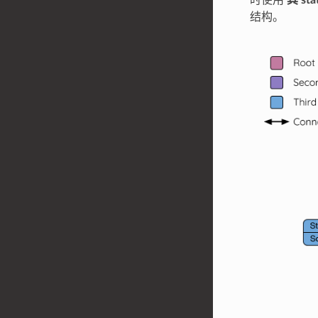
时使用
其 s
结构。