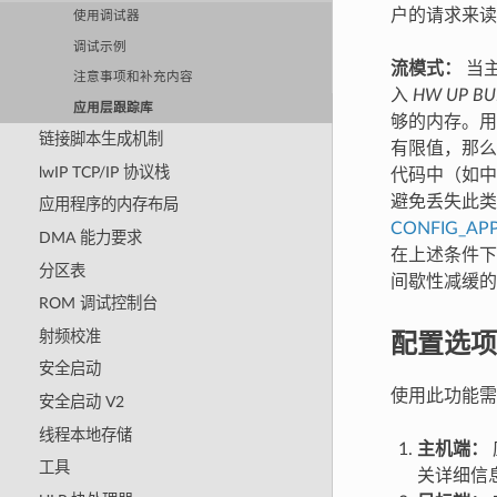
户的请求来读取
使用调试器
调试示例
流模式：
当主
注意事项和补充内容
入
HW UP BU
应用层跟踪库
够的内存。用
链接脚本生成机制
有限值，那么
lwIP TCP/IP 协议栈
代码中（如中
避免丢失此类关
应用程序的内存布局
CONFIG_AP
DMA 能力要求
在上述条件下
分区表
间歇性减缓的
ROM 调试控制台
配置选项
射频校准
安全启动
使用此功能需
安全启动 V2
线程本地存储
主机端：
工具
关详细信