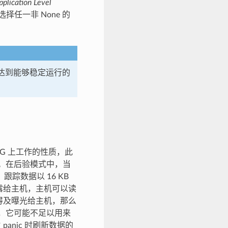
plication Level
任一非 None 的
其达到能够稳定运行的
AG 上工作的性质，此
机。在后验模式中，当
踪数据以 16 KB
曝露给主机，主机可以读
来得及曝光给主机，那么
分，它可能不足以用来
panic 时刷新数据的