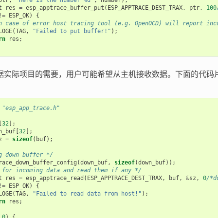
ptr
,
"Here is the number %d"
,
number
);
t
res
=
esp_apptrace_buffer_put
(
ESP_APPTRACE_DEST_TRAX
,
ptr
,
100
!=
ESP_OK
)
{
n case of error host tracing tool (e.g. OpenOCD) will report inc
LOGE
(
TAG
,
"Failed to put buffer!"
);
rn
res
;
据实际项目的需要，用户可能希望从主机接收数据。下面的代码
"esp_app_trace.h"
[
32
];
n_buf
[
32
];
z
=
sizeof
(
buf
);
g down buffer */
race_down_buffer_config
(
down_buf
,
sizeof
(
down_buf
));
 for incoming data and read them if any */
t
res
=
esp_apptrace_read
(
ESP_APPTRACE_DEST_TRAX
,
buf
,
&
sz
,
0
/*d
!=
ESP_OK
)
{
LOGE
(
TAG
,
"Failed to read data from host!"
);
rn
res
;
0
)
{