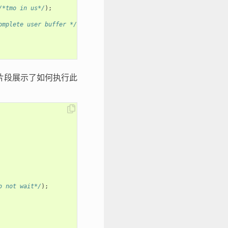
/*tmo in us*/
);
omplete user buffer */
片段展示了如何执行此
o not wait*/
);