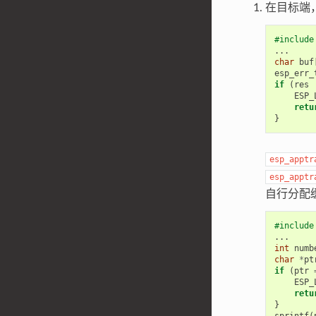
在目标端
#include
...
char
buf
esp_err_
if
(
res
ESP_
retu
}
esp_apptr
esp_apptr
自行分配
#include
...
int
numb
char
*
pt
if
(
ptr
ESP_
retu
}