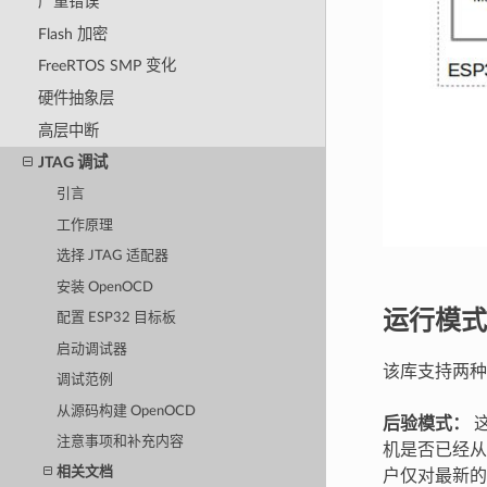
严重错误
Flash 加密
FreeRTOS SMP 变化
硬件抽象层
高层中断
JTAG 调试
引言
工作原理
选择 JTAG 适配器
安装 OpenOCD
运行模式
配置 ESP32 目标板
启动调试器
该库支持两种
调试范例
从源码构建 OpenOCD
后验模式：
这
注意事项和补充内容
机是否已经
相关文档
户仅对最新的