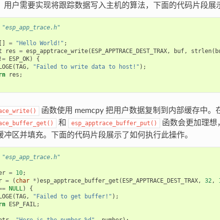
，用户需要实现将跟踪数据写入主机的算法，下面的代码片段展
"esp_app_trace.h"
[]
=
"Hello World!"
;
t
res
=
esp_apptrace_write
(
ESP_APPTRACE_DEST_TRAX
,
buf
,
strlen
(
b
!=
ESP_OK
)
{
LOGE
(
TAG
,
"Failed to write data to host!"
);
rn
res
;
函数使用 memcpy 把用户数据复制到内部缓存中
ace_write()
和
函数会更加理想
ace_buffer_get()
esp_apptrace_buffer_put()
缓冲区并填充。下面的代码片段展示了如何执行此操作。
"esp_app_trace.h"
er
=
10
;
r
=
(
char
*
)
esp_apptrace_buffer_get
(
ESP_APPTRACE_DEST_TRAX
,
32
,
==
NULL
)
{
LOGE
(
TAG
,
"Failed to get buffer!"
);
rn
ESP_FAIL
;