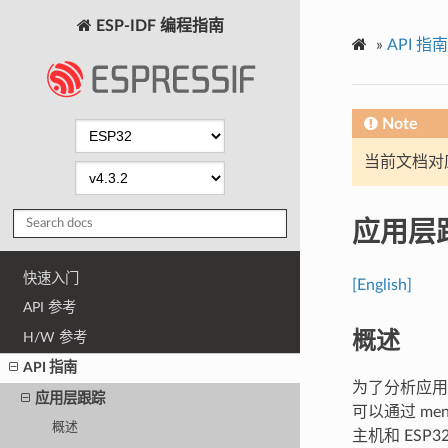
ESP-IDF 编程指南
»
API 指南
Note
当前文档对
应用层
快速入门
[English]
API 参考
概述
H/W 参考
API 指南
为了分析应用
应用层跟踪
可以通过 me
概述
主机和 ESP