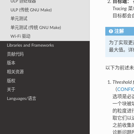
ULP 协处理器
目标端：
Tracing
菜
ULP (传统 GNU Make)
目标都会
单元测试
单元测试 (传统 GNU Make)
注解
Wi-Fi 驱动
为了实现更
Libraries and Frameworks
最大值。详
贡献代码
版本
以下为前述未提
相关资源
版权
Threshold f
（
CONFI
关于
选项是必
Languages/语言
一个块被
的粒度进
取它们以
之前收集
诊断问题所