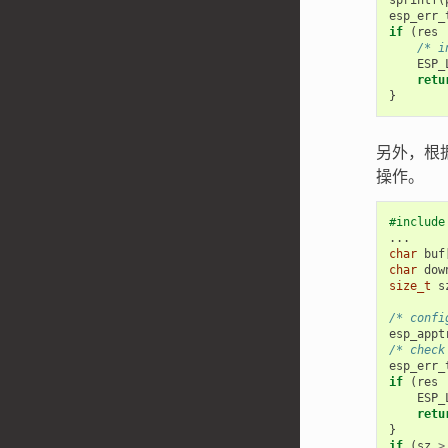
sprintf
(
esp_err_
if
(
res
/* i
ESP_
retu
}
另外，根
操作。
#include
...
char
buf
char
dow
size_t
s
/* confi
esp_appt
/* check
esp_err_
if
(
res
ESP_
retu
}
if
(
sz
>