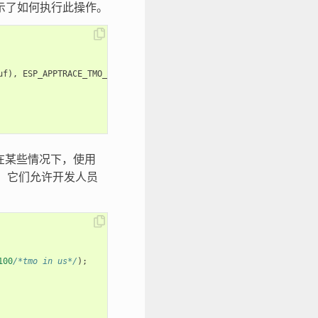
示了如何执行此操作。
uf
),
ESP_APPTRACE_TMO_INFINITE
);
。在某些情况下，使用
，它们允许开发人员
100
/*tmo in us*/
);