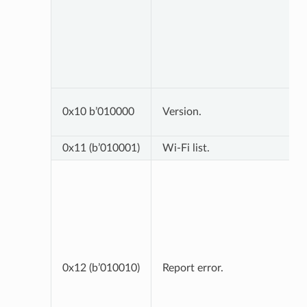
0x10 b’010000
Version.
0x11 (b’010001)
Wi-Fi list.
0x12 (b’010010)
Report error.