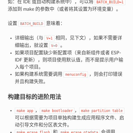
如：在 IDE 或自动构建系统中），可以将
BATCH_BUILD=1
添加到 make 的参数中（或者将其设置为环境变量）。
设置
意味着：
BATCH_BUILD
详细输出（与
相同，见下文），如果不需要详
V=1
细输出，就设置
。
V=0
如果项目配置缺少新配置项（来自新组件或者 ESP-
IDF 更新），则项目使用默认值，而不是提示用户输
入每个项目。
如果构建系统需要调用
，则会打印错误
menuconfig
并且构建失败。
构建目标的进阶用法
，
，
make
app
make
bootloader
make
partition
table
可以根据需要为项目单独构建生成应用程序文件、启
动引导文件和分区表文件。
和
会调用
make
erase_flash
make
erase_otadata