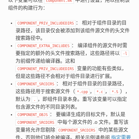
以下变量可以在
中进行设置，用以控制该
component.mk
组件的构建行为：
： 相对于组件目录的目
COMPONENT_PRIV_INCLUDEDIRS
录路径，该目录仅会被添加到该组件源文件的头文件
搜索路径中。
： 编译组件的源文件时需
COMPONENT_EXTRA_INCLUDES
要指定的额外的头文件搜索路径，这些路径将以
-l
为前缀传递给编译器。这和
变量的功能有些类似，
COMPONENT_PRIV_INCLUDEDIRS
但是这些路径不会相对于组件目录进行扩展。
： 相对于组件目录的目录路径，
COMPONENT_SRCDIRS
这些路径用于搜索源文件（
，
，
），
*.cpp
*.c
*.S
默认为
，即组件目录本身。重写该变量可以指定
.
包含源文件的不同目录列表。
： 要编译生成的目标文件，默认是
COMPONENT_OBJS
中每个源文件的 .o 文件。重写该
COMPONENT_SRCDIRS
变量将允许您剔除
中的某些源文
COMPONENT_SRCDIRS
件，否则他们将会被编译。相关示例请参阅
指定需要