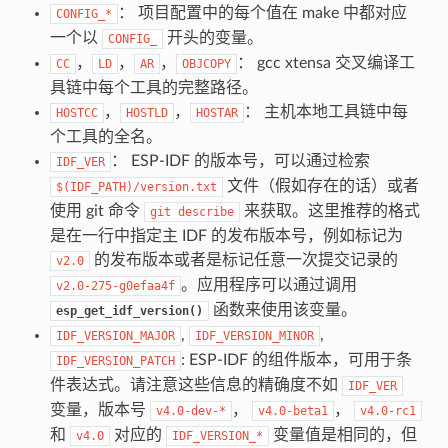
： 项目配置中的每个值在 make 中都对应
CONFIG_*
一个以
开头的变量。
CONFIG_
，
，
，
： gcc xtensa 交叉编译工
CC
LD
AR
OBJCOPY
具链中每个工具的完整路径。
，
，
： 主机本地工具链中每
HOSTCC
HOSTLD
HOSTAR
个工具的全名。
： ESP-IDF 的版本号，可以通过检索
IDF_VER
文件（假如存在的话）或者
$(IDF_PATH)/version.txt
使用 git 命令
来获取。这里推荐的格式
git
describe
是在一行中指定主 IDF 的发布版本号，例如标记为
的发布版本或者是标记任意一次提交记录的
v2.0
。应用程序可以通过调用
v2.0-275-g0efaa4f
函数来使用该变量。
esp_get_idf_version()
,
,
IDF_VERSION_MAJOR
IDF_VERSION_MINOR
: ESP-IDF 的组件版本，可用于条
IDF_VERSION_PATCH
件表达式。请注意这些信息的精确度不如
IDF_VER
变量，版本号
，
，
v4.0-dev-*
v4.0-beta1
v4.0-rc1
和
对应的
变量值是相同的，但
v4.0
IDF_VERSION_*