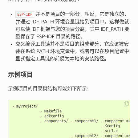
并不是项目的一部分，相反，它是独立的，
ESP-IDF
并通过 IDF_PATH 环境变量链接到项目中，这样做就
可以使 IDF 框架与您的项目分离，其中 IDF_PATH 变
量保存了 ESP-IDF 目录的路径。
交叉编译工具链并不是项目的组成部分，它应该被安
装在系统 PATH 环境变量中，或者可以在项目配置中
显式指定工具链的前缀为本地的安装路径。
示例项目
示例项目的目录树结构可能如下所示:
-
myProject
/
-
Makefile
-
sdkconfig
-
components
/
-
component1
/
-
component
.
mk
-
Kconfig
-
src1
.
c
-
component2
/
-
component
.
mk