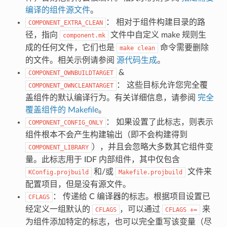
编译的组件源文件
。
： 相对于组件构建目录的路
COMPONENT_EXTRA_CLEAN
径，指向
文件中自定义 make 规则生
component.mk
成的任何文件，它们也是
命令需要删除
make
clean
的文件。相关示例请参阅
源代码生成
。
&
COMPONENT_OWNBUILDTARGET
： 这些目标允许您完全覆
COMPONENT_OWNCLEANTARGET
盖组件的默认编译行为。有关详细信息，请参阅
完全
覆盖组件的 Makefile
。
： 如果设置了此标志，则表示
COMPONENT_CONFIG_ONLY
组件根本不会产生构建输出（即不会构建得到
），并且会忽略大多数其它组件变
COMPONENT_LIBRARY
量。此标志用于 IDF 内部组件，其中仅包含
和/或
文件来
KConfig.projbuild
Makefile.projbuild
配置项目，但是没有源文件。
： 传递给 C 编译器的标志。根据项目设置已
CFLAGS
经定义一组默认的
，可以通过
来
CFLAGS
CFLAGS
+=
为组件添加特定的标志，也可以完全重写该变量（尽