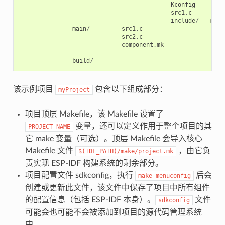
-
Kconfig
-
src1
.
c
-
include
/
-
comp
-
main
/
-
src1
.
c
-
src2
.
c
-
component
.
mk
-
build
/
该示例项目
包含以下组成部分：
myProject
项目顶层 Makefile，该 Makefile 设置了
变量，还可以定义作用于整个项目的其
PROJECT_NAME
它 make 变量（可选）。顶层 Makefile 会导入核心
Makefile 文件
，由它负
$(IDF_PATH)/make/project.mk
责实现 ESP-IDF 构建系统的剩余部分。
项目配置文件 sdkconfig，执行
后会
make
menuconfig
创建或更新此文件，该文件中保存了项目中所有组件
的配置信息（包括 ESP-IDF 本身）。
文件
sdkconfig
可能会也可能不会被添加到项目的源代码管理系统
中。