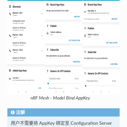
nRF Mesh - Model Bind AppKey
注解
用户不需要将 AppKey 绑定至 Configuration Server