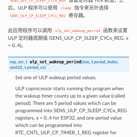
设置定时器 Tick 数值，之
SENS_ULP_CP_SLEEP_CYC0_REG
后，ULP 程序可以使用
指令来另外选择
sleep
寄存器。
SENS_ULP_CP_SLEEP_CYCx_REG
此应用程序可以调用
函数来设置
ulp_set_wakeup_period
ULP 定时器周期值 (SENS_ULP_CP_SLEEP_CYCx_REG, x
= 0..4)。
ulp_set_wakeup_period
esp_err_t
(
size_t
period_index
,
uint32_t
period_us
)
Set one of ULP wakeup period values.
ULP coprocessor starts running the program when
the wakeup timer counts up to a given value (called
period). There are 5 period values which can be
programmed into SENS_ULP_CP_SLEEP_CYCx_REG
registers, x = 0..4 for ESP32, and one period value
which can be programmed into
RTC_CNTL_ULP_CP_TIMER_1_REG register for