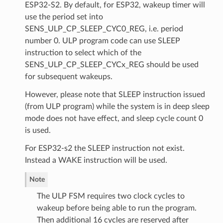
ESP32-S2. By default, for ESP32, wakeup timer will
use the period set into
SENS_ULP_CP_SLEEP_CYC0_REG, i.e. period
number 0. ULP program code can use SLEEP
instruction to select which of the
SENS_ULP_CP_SLEEP_CYCx_REG should be used
for subsequent wakeups.
However, please note that SLEEP instruction issued
(from ULP program) while the system is in deep sleep
mode does not have effect, and sleep cycle count 0
is used.
For ESP32-s2 the SLEEP instruction not exist.
Instead a WAKE instruction will be used.
Note
The ULP FSM requires two clock cycles to
wakeup before being able to run the program.
Then additional 16 cycles are reserved after