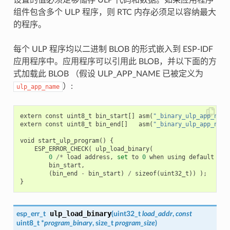
组件包含多个 ULP 程序，则 RTC 内存必须足以容纳最大
的程序。
每个 ULP 程序均以二进制 BLOB 的形式嵌入到 ESP-IDF
应用程序中。应用程序可以引用此 BLOB，并以下面的方
式加载此 BLOB （假设 ULP_APP_NAME 已被定义为
）:
ulp_app_name
extern
const
uint8_t
bin_start
[]
asm
(
"_binary_ulp_app_name
extern
const
uint8_t
bin_end
[]
asm
(
"_binary_ulp_app_name
void
start_ulp_program
()
{
ESP_ERROR_CHECK
(
ulp_load_binary
(
0
/*
load
address
,
set
to
0
when
using
default
lin
bin_start
,
(
bin_end
-
bin_start
)
/
sizeof
(
uint32_t
))
);
}
ulp_load_binary
esp_err_t
(
uint32_t
load_addr
,
const
uint8_t *
program_binary
, size_t
program_size
)