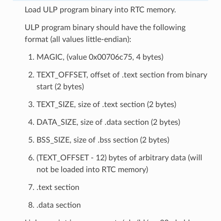
Load ULP program binary into RTC memory.
ULP program binary should have the following
format (all values little-endian):
MAGIC, (value 0x00706c75, 4 bytes)
TEXT_OFFSET, offset of .text section from binary
start (2 bytes)
TEXT_SIZE, size of .text section (2 bytes)
DATA_SIZE, size of .data section (2 bytes)
BSS_SIZE, size of .bss section (2 bytes)
(TEXT_OFFSET - 12) bytes of arbitrary data (will
not be loaded into RTC memory)
.text section
.data section