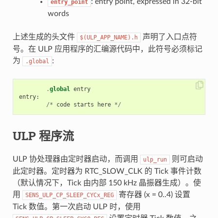
: entry point, expressed in 32-bit
entry_point
words
上述生成的头文件
声明了入口点符
$(ULP_APP_NAME).h
号。在 ULP 应用程序的汇编源代码中，此符号必须标记
为
:
.global
.
global
entry
entry
:
/*
code
starts
here
*/
ULP 程序流
ULP 协处理器由定时器启动，而调用
则可启动
ulp_run
此定时器。定时器为 RTC_SLOW_CLK 的 Tick 事件计数
（默认情况下，Tick 由内部 150 kHz 晶振器生成）。使
用
寄存器 (x = 0..4) 设置
SENS_ULP_CP_SLEEP_CYCx_REG
Tick 数值。第一次启动 ULP 时，使用