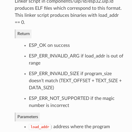
Linker script in components/ulp/ld/esp32.ulp.ld
produces ELF files which correspond to this format.
This linker script produces binaries with load_addr
== 0.
Return
ESP_OK on success
ESP_ERR_INVALID_ARG if load_addr is out of
range
ESP_ERR_INVALID_SIZE if program_size
doesn’t match (TEXT_OFFSET + TEXT_SIZE +
DATA_SIZE)
ESP_ERR_NOT_SUPPORTED if the magic
number is incorrect
Parameters
: address where the program
load_addr