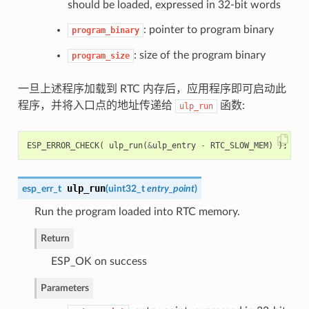
should be loaded, expressed in 32-bit words
: pointer to program binary
program_binary
: size of the program binary
program_size
一旦上述程序加载到 RTC 内存后，应用程序即可启动此
程序，并将入口点的地址传递给
函数:
ulp_run
ESP_ERROR_CHECK
(
ulp_run
(
&
ulp_entry
-
RTC_SLOW_MEM
)
);
ulp_run
esp_err_t
(
uint32_t
entry_point
)
Run the program loaded into RTC memory.
Return
ESP_OK on success
Parameters