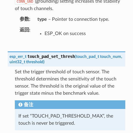
(grounding) setting increases the stability
CONN_GND
of touch channels.
参数
type
– Pointer to connection type.
返回
ESP_OK on success
touch_pad_set_thresh
esp_err_t
(
touch_pad_t
touch_num
,
uint32_t
threshold
)
Set the trigger threshold of touch sensor. The
threshold determines the sensitivity of the touch
sensor. The threshold is the original value of the
trigger state minus the benchmark value.
备注
If set “TOUCH_PAD_THRESHOLD_MAX”, the
touch is never be triggered.