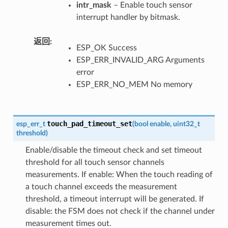
intr_mask
– Enable touch sensor
interrupt handler by bitmask.
返回
ESP_OK Success
ESP_ERR_INVALID_ARG Arguments
error
ESP_ERR_NO_MEM No memory
touch_pad_timeout_set
esp_err_t
(
bool
enable
,
uint32_t
threshold
)
Enable/disable the timeout check and set timeout
threshold for all touch sensor channels
measurements. If enable: When the touch reading of
a touch channel exceeds the measurement
threshold, a timeout interrupt will be generated. If
disable: the FSM does not check if the channel under
measurement times out.