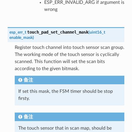
ESP_ERR_INVALID_ARG if argument is
wrong
touch_pad_set_channel_mask
esp_err_t
(
uint16_t
enable_mask
)
Register touch channel into touch sensor scan group.
The working mode of the touch sensor is cyclically
scanned. This function will set the scan bits
according to the given bitmask.
备注
If set this mask, the FSM timer should be stop
firsty.
备注
The touch sensor that in scan map, should be