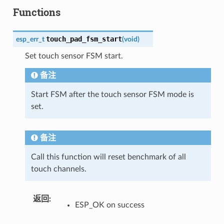
Functions
touch_pad_fsm_start
esp_err_t
(
void
)
Set touch sensor FSM start.
备注
Start FSM after the touch sensor FSM mode is
set.
备注
Call this function will reset benchmark of all
touch channels.
返回
ESP_OK on success