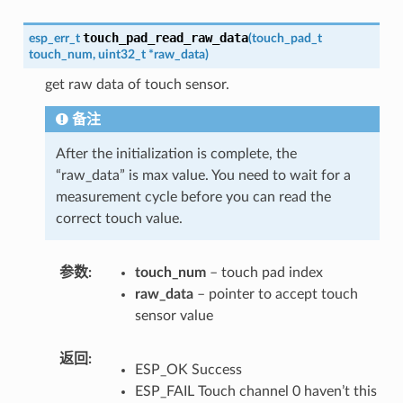
touch_pad_read_raw_data
esp_err_t
(
touch_pad_t
touch_num
,
uint32_t
*
raw_data
)
get raw data of touch sensor.
备注
After the initialization is complete, the
“raw_data” is max value. You need to wait for a
measurement cycle before you can read the
correct touch value.
参数
touch_num
– touch pad index
raw_data
– pointer to accept touch
sensor value
返回
ESP_OK Success
ESP_FAIL Touch channel 0 haven’t this