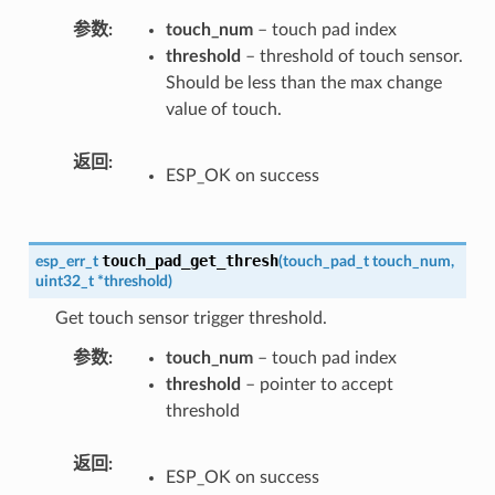
参数
touch_num
– touch pad index
threshold
– threshold of touch sensor.
Should be less than the max change
value of touch.
返回
ESP_OK on success
touch_pad_get_thresh
esp_err_t
(
touch_pad_t
touch_num
,
uint32_t
*
threshold
)
Get touch sensor trigger threshold.
参数
touch_num
– touch pad index
threshold
– pointer to accept
threshold
返回
ESP_OK on success