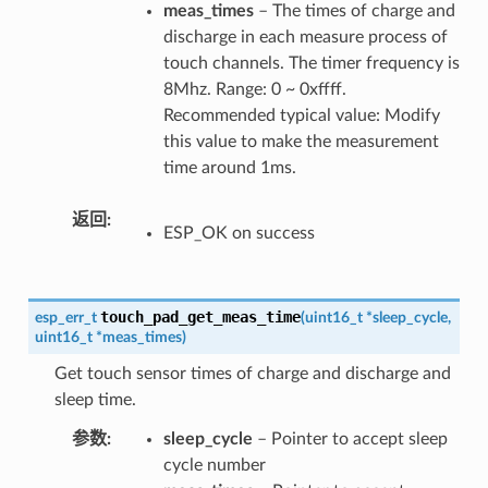
meas_times
– The times of charge and
discharge in each measure process of
touch channels. The timer frequency is
8Mhz. Range: 0 ~ 0xffff.
Recommended typical value: Modify
this value to make the measurement
time around 1ms.
返回
ESP_OK on success
touch_pad_get_meas_time
esp_err_t
(
uint16_t
*
sleep_cycle
,
uint16_t
*
meas_times
)
Get touch sensor times of charge and discharge and
sleep time.
参数
sleep_cycle
– Pointer to accept sleep
cycle number