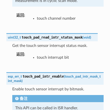
measurement is in cyclic scan mode.
返回
touch channel number
touch_pad_read_intr_status_mask
uint32_t
(
void
)
Get the touch sensor interrupt status mask.
返回
touch interrupt bit
touch_pad_intr_enable
esp_err_t
(
touch_pad_intr_mask_t
int_mask
)
Enable touch sensor interrupt by bitmask.
备注
This API can be called in ISR handler.