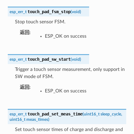
touch_pad_fsm_stop
esp_err_t
(
void
)
Stop touch sensor FSM.
返回
ESP_OK on success
touch_pad_sw_start
esp_err_t
(
void
)
Trigger a touch sensor measurement, only support in
SW mode of FSM.
返回
ESP_OK on success
touch_pad_set_meas_time
esp_err_t
(
uint16_t
sleep_cycle
,
uint16_t
meas_times
)
Set touch sensor times of charge and discharge and