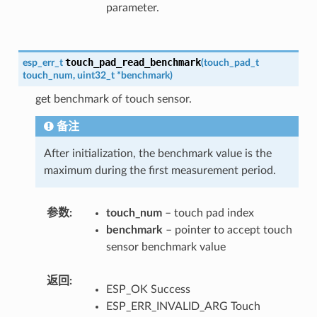
parameter.
touch_pad_read_benchmark
esp_err_t
(
touch_pad_t
touch_num
,
uint32_t
*
benchmark
)
get benchmark of touch sensor.
备注
After initialization, the benchmark value is the
maximum during the first measurement period.
参数
touch_num
– touch pad index
benchmark
– pointer to accept touch
sensor benchmark value
返回
ESP_OK Success
ESP_ERR_INVALID_ARG Touch