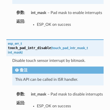
参数
int_mask
– Pad mask to enable interrupts
返回
ESP_OK on success
esp_err_t
touch_pad_intr_disable
(
touch_pad_intr_mask_t
int_mask
)
Disable touch sensor interrupt by bitmask.
备注
This API can be called in ISR handler.
参数
int_mask
– Pad mask to disable interrupts
返回
ESP_OK on success