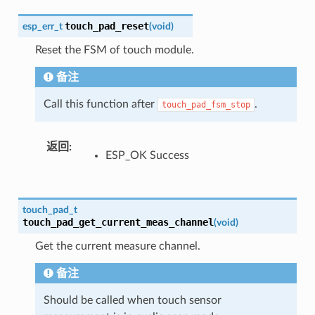
touch_pad_reset
esp_err_t
(
void
)
Reset the FSM of touch module.
备注
Call this function after
.
touch_pad_fsm_stop
返回
ESP_OK Success
touch_pad_t
touch_pad_get_current_meas_channel
(
void
)
Get the current measure channel.
备注
Should be called when touch sensor