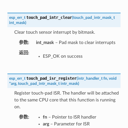
touch_pad_intr_clear
esp_err_t
(
touch_pad_intr_mask_t
int_mask
)
Clear touch sensor interrupt by bitmask.
参数
int_mask
– Pad mask to clear interrupts
返回
ESP_OK on success
touch_pad_isr_register
esp_err_t
(
intr_handler_t
fn
,
void
*
arg
,
touch_pad_intr_mask_t
intr_mask
)
Register touch-pad ISR. The handler will be attached
to the same CPU core that this function is running
on.
参数
fn
– Pointer to ISR handler
arg
– Parameter for ISR