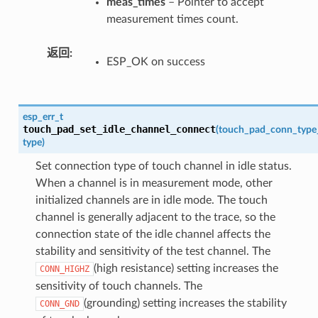
meas_times
– Pointer to accept
measurement times count.
返回
ESP_OK on success
esp_err_t
touch_pad_set_idle_channel_connect
(
touch_pad_conn_type
type
)
Set connection type of touch channel in idle status.
When a channel is in measurement mode, other
initialized channels are in idle mode. The touch
channel is generally adjacent to the trace, so the
connection state of the idle channel affects the
stability and sensitivity of the test channel. The
(high resistance) setting increases the
CONN_HIGHZ
sensitivity of touch channels. The
(grounding) setting increases the stability
CONN_GND