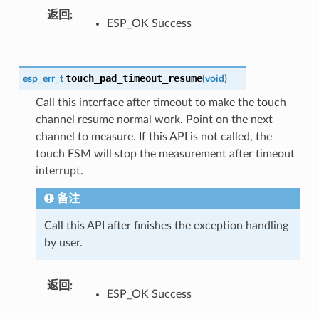
返回
ESP_OK Success
touch_pad_timeout_resume
esp_err_t
(
void
)
Call this interface after timeout to make the touch
channel resume normal work. Point on the next
channel to measure. If this API is not called, the
touch FSM will stop the measurement after timeout
interrupt.
备注
Call this API after finishes the exception handling
by user.
返回
ESP_OK Success