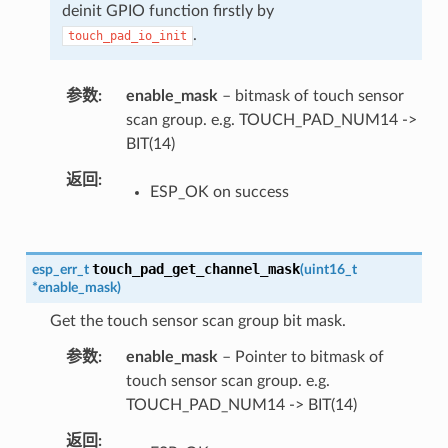
deinit GPIO function firstly by
.
touch_pad_io_init
参数
enable_mask
– bitmask of touch sensor
scan group. e.g. TOUCH_PAD_NUM14 ->
BIT(14)
返回
ESP_OK on success
touch_pad_get_channel_mask
esp_err_t
(
uint16_t
*
enable_mask
)
Get the touch sensor scan group bit mask.
参数
enable_mask
– Pointer to bitmask of
touch sensor scan group. e.g.
TOUCH_PAD_NUM14 -> BIT(14)
返回