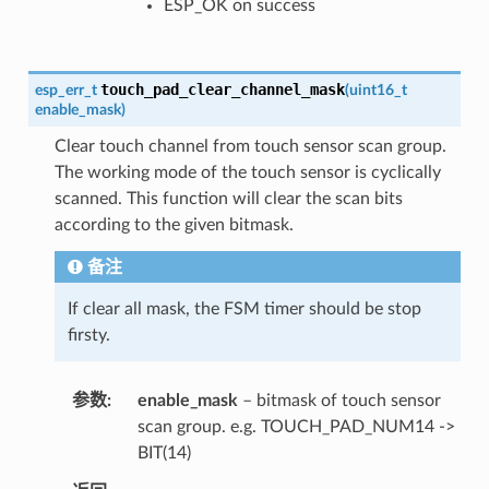
ESP_OK on success
touch_pad_clear_channel_mask
esp_err_t
(
uint16_t
enable_mask
)
Clear touch channel from touch sensor scan group.
The working mode of the touch sensor is cyclically
scanned. This function will clear the scan bits
according to the given bitmask.
备注
If clear all mask, the FSM timer should be stop
firsty.
参数
enable_mask
– bitmask of touch sensor
scan group. e.g. TOUCH_PAD_NUM14 ->
BIT(14)