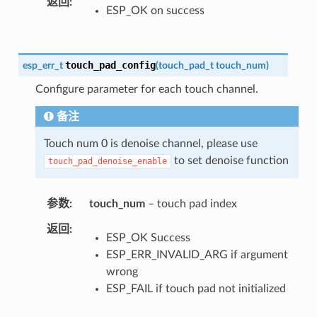
返回
ESP_OK on success
touch_pad_config
esp_err_t
(
touch_pad_t
touch_num
)
Configure parameter for each touch channel.
备注
Touch num 0 is denoise channel, please use
to set denoise function
touch_pad_denoise_enable
参数
touch_num
– touch pad index
返回
ESP_OK Success
ESP_ERR_INVALID_ARG if argument
wrong
ESP_FAIL if touch pad not initialized