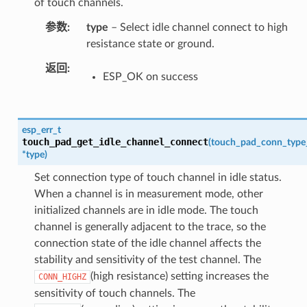
of touch channels.
参数
type
– Select idle channel connect to high
resistance state or ground.
返回
ESP_OK on success
esp_err_t
touch_pad_get_idle_channel_connect
(
touch_pad_conn_type
*
type
)
Set connection type of touch channel in idle status.
When a channel is in measurement mode, other
initialized channels are in idle mode. The touch
channel is generally adjacent to the trace, so the
connection state of the idle channel affects the
stability and sensitivity of the test channel. The
(high resistance) setting increases the
CONN_HIGHZ
sensitivity of touch channels. The