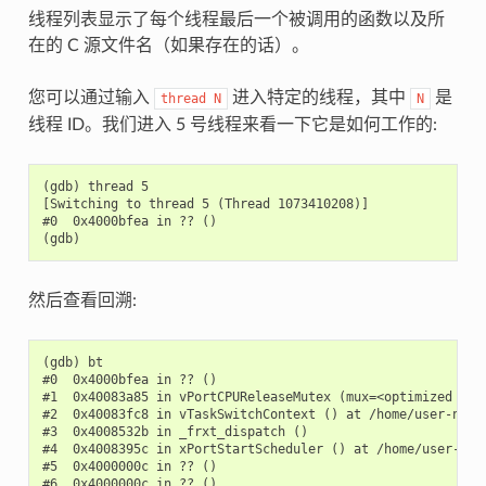
线程列表显示了每个线程最后一个被调用的函数以及所
在的 C 源文件名（如果存在的话）。
您可以通过输入
进入特定的线程，其中
是
thread
N
N
线程 ID。我们进入 5 号线程来看一下它是如何工作的:
(gdb) thread 5

[Switching to thread 5 (Thread 1073410208)]

#0  0x4000bfea in ?? ()

然后查看回溯:
(gdb) bt

#0  0x4000bfea in ?? ()

#1  0x40083a85 in vPortCPUReleaseMutex (mux=<optimized out
#2  0x40083fc8 in vTaskSwitchContext () at /home/user-name/
#3  0x4008532b in _frxt_dispatch ()

#4  0x4008395c in xPortStartScheduler () at /home/user-name
#5  0x4000000c in ?? ()

#6  0x4000000c in ?? ()
