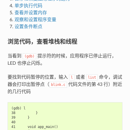
单步执行代码
查看并设置内存
观察和设置程序变量
设置条件断点
浏览代码，查看堆栈和线程
当看到
提示符的时候，应用程序已停止运行，
(gdb)
LED 也停止闪烁。
要找到代码暂停的位置，输入
或者
命令，调试
l
list
器会打印出暂停点（
代码文件的第 43 行）附近
blink.c
的几行代码
(gdb) l

38          }

39      }

40

41      void app_main()
