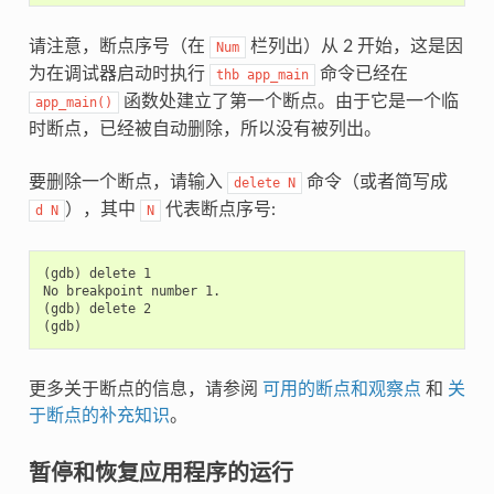
请注意，断点序号（在
栏列出）从 2 开始，这是因
Num
为在调试器启动时执行
命令已经在
thb
app_main
函数处建立了第一个断点。由于它是一个临
app_main()
时断点，已经被自动删除，所以没有被列出。
要删除一个断点，请输入
命令（或者简写成
delete
N
），其中
代表断点序号:
d
N
N
(gdb) delete 1

No breakpoint number 1.

(gdb) delete 2

更多关于断点的信息，请参阅
可用的断点和观察点
和
关
于断点的补充知识
。
暂停和恢复应用程序的运行