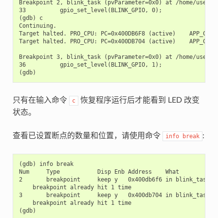
Breakpoint 2, blink_task (pvParameter=0x0) at /home/user-na
33          gpio_set_level(BLINK_GPIO, 0);

(gdb) c

Continuing.

Target halted. PRO_CPU: PC=0x400DB6F8 (active)    APP_CPU: 
Target halted. PRO_CPU: PC=0x400DB704 (active)    APP_CPU: 
Breakpoint 3, blink_task (pvParameter=0x0) at /home/user-na
36          gpio_set_level(BLINK_GPIO, 1);

只有在输入命令
恢复程序运行后才能看到 LED 改变
c
状态。
查看已设置断点的数量和位置，请使用命令
:
info
break
(gdb) info break

Num     Type           Disp Enb Address    What

2       breakpoint     keep y   0x400db6f6 in blink_task at
    breakpoint already hit 1 time

3       breakpoint     keep y   0x400db704 in blink_task at
    breakpoint already hit 1 time
