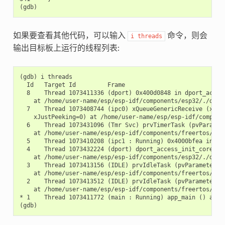
如果要查看其他代码，可以输入
命令，则会
i
threads
输出目标板上运行的线程列表:
(gdb) i threads

  Id   Target Id         Frame

  8    Thread 1073411336 (dport) 0x400d0848 in dport_access
    at /home/user-name/esp/esp-idf/components/esp32/./dport
  7    Thread 1073408744 (ipc0) xQueueGenericReceive (xQue
    xJustPeeking=0) at /home/user-name/esp/esp-idf/componen
  6    Thread 1073431096 (Tmr Svc) prvTimerTask (pvParamete
    at /home/user-name/esp/esp-idf/components/freertos/./ti
  5    Thread 1073410208 (ipc1 : Running) 0x4000bfea in ?? 
  4    Thread 1073432224 (dport) dport_access_init_core (ar
    at /home/user-name/esp/esp-idf/components/esp32/./dport
  3    Thread 1073413156 (IDLE) prvIdleTask (pvParameters=0
    at /home/user-name/esp/esp-idf/components/freertos/./ta
  2    Thread 1073413512 (IDLE) prvIdleTask (pvParameters=0
    at /home/user-name/esp/esp-idf/components/freertos/./ta
* 1    Thread 1073411772 (main : Running) app_main () at /h