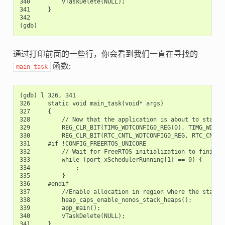
340         vTaskDelete(NULL);

341     }

342

通过打印前面的一些行，你会看到我们一直在寻找的
函数:
main_task
(gdb) l 326, 341

326     static void main_task(void* args)

327     {

328         // Now that the application is about to start, 
329         REG_CLR_BIT(TIMG_WDTCONFIG0_REG(0), TIMG_WDT_FL
330         REG_CLR_BIT(RTC_CNTL_WDTCONFIG0_REG, RTC_CNTL_W
331     #if !CONFIG_FREERTOS_UNICORE

332         // Wait for FreeRTOS initialization to finish o
333         while (port_xSchedulerRunning[1] == 0) {

334             ;

335         }

336     #endif

337         //Enable allocation in region where the startup
338         heap_caps_enable_nonos_stack_heaps();

339         app_main();

340         vTaskDelete(NULL);

341     }
