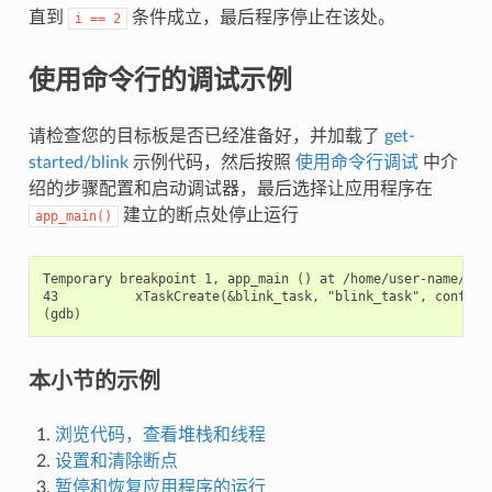
直到
条件成立，最后程序停止在该处。
i
==
2
使用命令行的调试示例
请检查您的目标板是否已经准备好，并加载了
get-
started/blink
示例代码，然后按照
使用命令行调试
中介
绍的步骤配置和启动调试器，最后选择让应用程序在
建立的断点处停止运行
app_main()
Temporary breakpoint 1, app_main () at /home/user-name/esp/
43          xTaskCreate(&blink_task, "blink_task", configMI
本小节的示例
浏览代码，查看堆栈和线程
设置和清除断点
暂停和恢复应用程序的运行