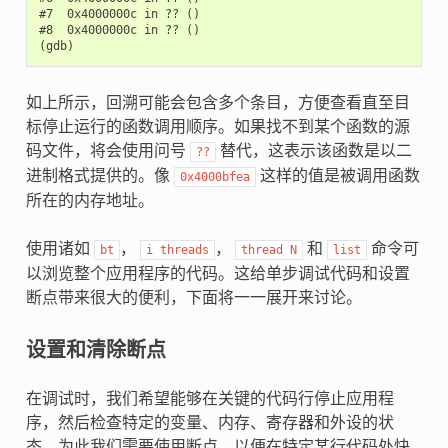
#7  0x4000000c in ?? ()

#8  0x4000000c in ?? ()

如上所示，回溯可能会包含多个条目，方便查看直至目
标停止运行的函数调用顺序。如果找不到某个函数的源
码文件，将会使用问号
替代，这表示该函数是以二
??
进制格式提供的。像
这样的值是被调用函数
0x4000bfea
所在的内存地址。
使用诸如
，
，
和
命令可
bt
i
threads
thread
N
list
以浏览整个应用程序的代码。这给单步调试代码和设置
断点带来很大的便利，下面将一一展开来讨论。
设置和清除断点
在调试时，我们希望能够在关键的代码行停止应用程
序，然后检查特定的变量、内存、寄存器和外设的状
态。为此我们需要使用断点，以便在特定某行代码处快