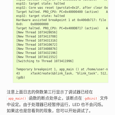
esp32: target state: halted

esp32: Core was reset (pwrstat=0x1F, after clear 0x0F).

Target halted. PRO_CPU: PC=0x40000400 (active)    APP_C
esp32: target state: halted

Hardware assisted breakpoint 1 at 0x400db717: file /hom
0x0:    0x00000000

Target halted. PRO_CPU: PC=0x400DB717 (active)    APP_C
[New Thread 1073428656]

[New Thread 1073413708]

[New Thread 1073431316]

[New Thread 1073410672]

[New Thread 1073408876]

[New Thread 1073432196]

[New Thread 1073411552]

[Switching to Thread 1073411996]

Temporary breakpoint 1, app_main () at /home/user-name/
43      xTaskCreate(&blink_task, "blink_task", 512, NUL
注意上面日志的倒数第三行显示了调试器已经在
函数的断点处停止，该断点在
文件
app_main()
gdbinit
中设定。由于处理器已经暂停运行，LED 也不会闪烁。
如果这也是您看到的现象，您可以开始调试了。