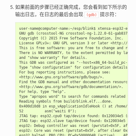
如果前面的步骤已经正确完成，您会看到如下所示的
输出日志，在日志的最后会出现
提示符：
(gdb)
user-name@computer-name:~/esp/blink$ xtensa-esp32-elf-g
GNU gdb (crosstool-NG crosstool-ng-1.22.0-61-gab8375a) 
Copyright (C) 2015 Free Software Foundation, Inc.

License GPLv3+: GNU GPL version 3 or later <http://gnu.
This is free software: you are free to change and redis
There is NO WARRANTY, to the extent permitted by law.  
and "show warranty" for details.

This GDB was configured as "--host=x86_64-build_pc-linu
Type "show configuration" for configuration details.

For bug reporting instructions, please see:

<http://www.gnu.org/software/gdb/bugs/>.

Find the GDB manual and other documentation resources o
<http://www.gnu.org/software/gdb/documentation/>.

For help, type "help".

Type "apropos word" to search for commands related to "
Reading symbols from build/blink.elf...done.

0x400d10d8 in esp_vApplicationIdleHook () at /home/user
52          asm("waiti 0");

JTAG tap: esp32.cpu0 tap/device found: 0x120034e5 (mfg:
JTAG tap: esp32.slave tap/device found: 0x120034e5 (mfg
esp32: Debug controller was reset (pwrstat=0x5F, after 
esp32: Core was reset (pwrstat=0x5F, after clear 0x0F).

esp32 halted. PRO_CPU: PC=0x5000004B (active)    APP_CP