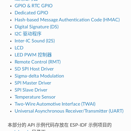
GPIO & RTC GPIO
Dedicated GPIO
Hash-based Message Authentication Code (HMAC)
Digital Signature (DS)
I2C 驱动程序
Inter-IC Sound (I2S)
LCD
LED PWM 控制器
Remote Control (RMT)
SD SPI Host Driver
Sigma-delta Modulation
SPI Master Driver
SPI Slave Driver
Temperature Sensor
Two-Wire Automotive Interface (TWAI)
Universal Asynchronous Receiver/Transmitter (UART)
本部分的 API 示例代码存放在 ESP-IDF 示例项目的