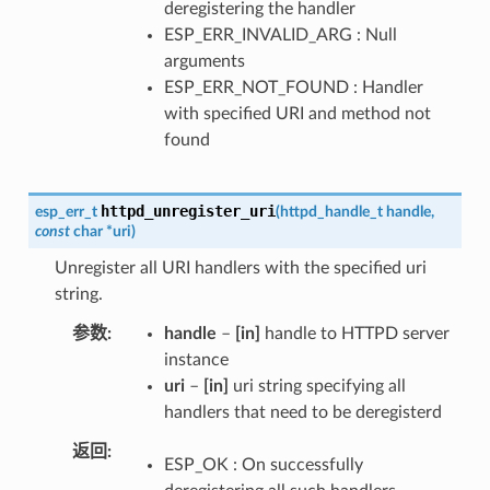
deregistering the handler
ESP_ERR_INVALID_ARG : Null
arguments
ESP_ERR_NOT_FOUND : Handler
with specified URI and method not
found
httpd_unregister_uri
esp_err_t
(
httpd_handle_t
handle
,
const
char
*
uri
)
Unregister all URI handlers with the specified uri
string.
参数
handle
–
[in]
handle to HTTPD server
instance
uri
–
[in]
uri string specifying all
handlers that need to be deregisterd
返回
ESP_OK : On successfully