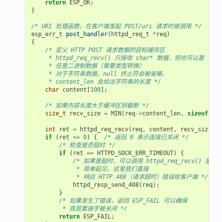
return
ESP_OK
;
}
/* URI 处理函数，在客户端发起 POST/uri 请求时被调用 */
esp_err_t
post_handler
(
httpd_req_t
*
req
)
{
/* 定义 HTTP POST 请求数据的目标缓存区
     * httpd_req_recv() 只接收 char* 数据，但也可以是
     * 任意二进制数据（需要类型转换）
     * 对于字符串数据，null 终止符会被省略，
     * content_len 会给出字符串的长度 */
char
content
[
100
];
/* 如果内容长度大于缓冲区则截断 */
size_t
recv_size
=
MIN
(
req
->
content_len
,
sizeof
(
con
int
ret
=
httpd_req_recv
(
req
,
content
,
recv_size
);
if
(
ret
<=
0
)
{
/* 返回 0 表示连接已关闭 */
/* 检查是否超时 */
if
(
ret
==
HTTPD_SOCK_ERR_TIMEOUT
)
{
/* 如果是超时，可以调用 httpd_req_recv() 重试
             * 简单起见，这里我们直接
             * 响应 HTTP 408（请求超时）错误给客户端 */
httpd_resp_send_408
(
req
);
}
/* 如果发生了错误，返回 ESP_FAIL 可以确保
         * 底层套接字被关闭 */
return
ESP_FAIL
;