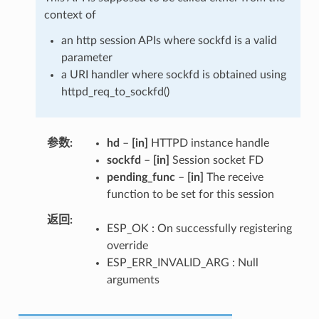
context of
an http session APIs where sockfd is a valid
parameter
a URI handler where sockfd is obtained using
httpd_req_to_sockfd()
参数
hd
–
[in]
HTTPD instance handle
sockfd
–
[in]
Session socket FD
pending_func
–
[in]
The receive
function to be set for this session
返回
ESP_OK : On successfully registering
override
ESP_ERR_INVALID_ARG : Null
arguments