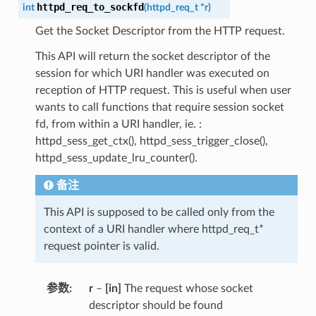
httpd_req_to_sockfd
int
(
httpd_req_t
*
r
)
Get the Socket Descriptor from the HTTP request.
This API will return the socket descriptor of the
session for which URI handler was executed on
reception of HTTP request. This is useful when user
wants to call functions that require session socket
fd, from within a URI handler, ie. :
httpd_sess_get_ctx(), httpd_sess_trigger_close(),
httpd_sess_update_lru_counter().
备注
This API is supposed to be called only from the
context of a URI handler where httpd_req_t*
request pointer is valid.
参数
r
–
[in]
The request whose socket
descriptor should be found