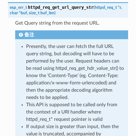
httpd_req_get_url_query_str
esp_err_t
(
httpd_req_t
*
r
,
char
*
buf
,
size_t
buf_len
)
Get Query string from the request URL.
备注
Presently, the user can fetch the full URL
query string, but decoding will have to be
performed by the user. Request headers can
be read using httpd_req_get_hdr_value_str() to
know the ‘Content-Type’ (eg. Content-Type:
application/x-www-form-urlencoded) and
then the appropriate decoding algorithm
needs to be applied.
This API is supposed to be called only from
the context of a URI handler where
httpd_req_t* request pointer is valid
If output size is greater than input, then the
value is truncated, accompanied by