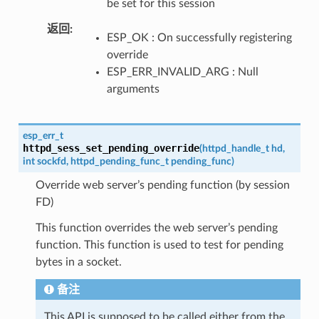
be set for this session
返回
ESP_OK : On successfully registering
override
ESP_ERR_INVALID_ARG : Null
arguments
esp_err_t
httpd_sess_set_pending_override
(
httpd_handle_t
hd
,
int
sockfd
,
httpd_pending_func_t
pending_func
)
Override web server’s pending function (by session
FD)
This function overrides the web server’s pending
function. This function is used to test for pending
bytes in a socket.
备注
This API is supposed to be called either from the