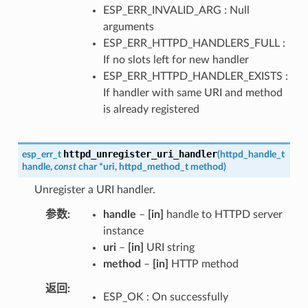
ESP_ERR_INVALID_ARG : Null
arguments
ESP_ERR_HTTPD_HANDLERS_FULL :
If no slots left for new handler
ESP_ERR_HTTPD_HANDLER_EXISTS :
If handler with same URI and method
is already registered
httpd_unregister_uri_handler
esp_err_t
(
httpd_handle_t
handle
,
const
char
*
uri
,
httpd_method_t
method
)
Unregister a URI handler.
参数
handle
–
[in]
handle to HTTPD server
instance
uri
–
[in]
URI string
method
–
[in]
HTTP method
返回
ESP_OK : On successfully