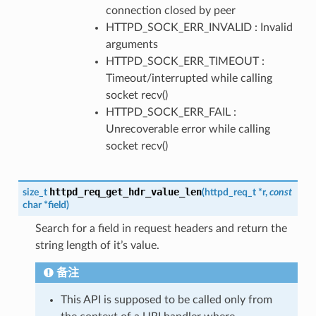
connection closed by peer
HTTPD_SOCK_ERR_INVALID : Invalid
arguments
HTTPD_SOCK_ERR_TIMEOUT :
Timeout/interrupted while calling
socket recv()
HTTPD_SOCK_ERR_FAIL :
Unrecoverable error while calling
socket recv()
httpd_req_get_hdr_value_len
size_t
(
httpd_req_t
*
r
,
const
char
*
field
)
Search for a field in request headers and return the
string length of it’s value.
备注
This API is supposed to be called only from