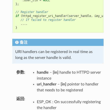
.
user_ctx
=
NULL
};
// Register handler
if
(
httpd_register_uri_handler
(
server_handle
,
&
my_uri
)
// If failed to register handler
....
}
备注
URI handlers can be registered in real time as
long as the server handle is valid.
参数
handle
–
[in]
handle to HTTPD server
instance
uri_handler
–
[in]
pointer to handler
that needs to be registered
返回
ESP_OK : On successfully registering
the handler