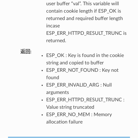
user buffer “val”. This variable will
contain cookie length if ESP_OK is
returned and required buffer length
incase
ESP_ERR_HTTPD_RESULT_TRUNC is
returned.
返回
ESP_OK : Key is found in the cookie
string and copied to buffer
ESP_ERR_NOT_FOUND : Key not
found
ESP_ERR_INVALID_ARG : Null
arguments
ESP_ERR_HTTPD_RESULT_TRUNC :
Value string truncated
ESP_ERR_NO_MEM : Memory
allocation failure