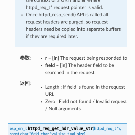
the context of a URI handler where
httpd_req_t* request pointer is valid.
Once httpd_resp_send() API is called all
request headers are purged, so request
headers need be copied into separate buffers
if they are required later.
参数
r
–
[in]
The request being responded to
field
–
[in]
The header field to be
searched in the request
返回
Length : If field is found in the request
URL
Zero : Field not found / Invalid request
/ Null arguments
httpd_req_get_hdr_value_str
esp_err_t
(
httpd_req_t
*
r
,
const
char
*
field
,
char
*
val
,
size_t
val_size
)