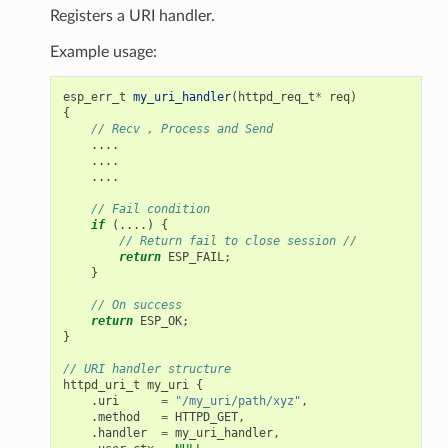
Registers a URI handler.
Example usage:
esp_err_t
my_uri_handler
(
httpd_req_t
*
req
)
{
// Recv , Process and Send
....
....
....
// Fail condition
if
(....)
{
// Return fail to close session //
return
ESP_FAIL
;
}
// On success
return
ESP_OK
;
}
// URI handler structure
httpd_uri_t
my_uri
{
.
uri
=
"/my_uri/path/xyz"
,
.
method
=
HTTPD_GET
,
.
handler
=
my_uri_handler
,