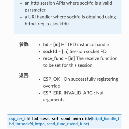
an http session APIs where sockfd is a valid
parameter
a URI handler where sockfd is obtained using
httpd_req_to_sockfd()
参数
hd
–
[in]
HTTPD instance handle
sockfd
–
[in]
Session socket FD
recv_func
–
[in]
The receive function
to be set for this session
返回
ESP_OK : On successfully registering
override
ESP_ERR_INVALID_ARG : Null
arguments
httpd_sess_set_send_override
esp_err_t
(
httpd_handle_t
hd
,
int
sockfd
,
httpd_send_func_t
send_func
)