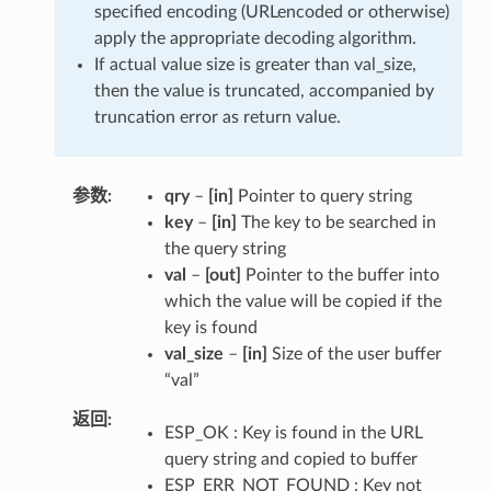
specified encoding (URLencoded or otherwise)
apply the appropriate decoding algorithm.
If actual value size is greater than val_size,
then the value is truncated, accompanied by
truncation error as return value.
参数
qry
–
[in]
Pointer to query string
key
–
[in]
The key to be searched in
the query string
val
–
[out]
Pointer to the buffer into
which the value will be copied if the
key is found
val_size
–
[in]
Size of the user buffer
“val”
返回
ESP_OK : Key is found in the URL
query string and copied to buffer
ESP_ERR_NOT_FOUND : Key not