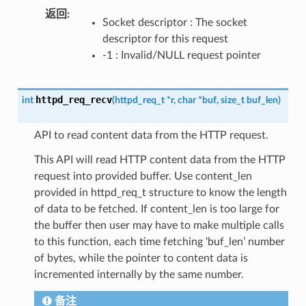
返回
Socket descriptor : The socket
descriptor for this request
-1 : Invalid/NULL request pointer
httpd_req_recv
int
(
httpd_req_t
*
r
,
char
*
buf
,
size_t
buf_len
)
API to read content data from the HTTP request.
This API will read HTTP content data from the HTTP
request into provided buffer. Use content_len
provided in httpd_req_t structure to know the length
of data to be fetched. If content_len is too large for
the buffer then user may have to make multiple calls
to this function, each time fetching ‘buf_len’ number
of bytes, while the pointer to content data is
incremented internally by the same number.
备注