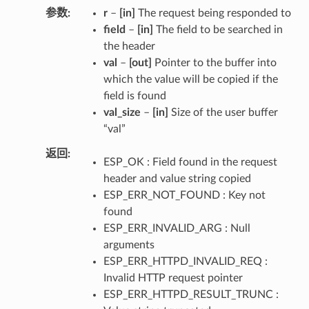
参数
r
–
[in]
The request being responded to
field
–
[in]
The field to be searched in
the header
val
–
[out]
Pointer to the buffer into
which the value will be copied if the
field is found
val_size
–
[in]
Size of the user buffer
“val”
返回
ESP_OK : Field found in the request
header and value string copied
ESP_ERR_NOT_FOUND : Key not
found
ESP_ERR_INVALID_ARG : Null
arguments
ESP_ERR_HTTPD_INVALID_REQ :
Invalid HTTP request pointer
ESP_ERR_HTTPD_RESULT_TRUNC :