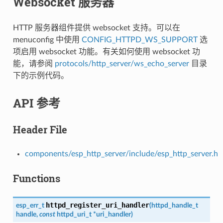
Websocket 服务器
HTTP 服务器组件提供 websocket 支持。可以在
menuconfig 中使用
CONFIG_HTTPD_WS_SUPPORT
选
项启用 websocket 功能。有关如何使用 websocket 功
能，请参阅
protocols/http_server/ws_echo_server
目录
下的示例代码。
API 参考
Header File
components/esp_http_server/include/esp_http_server.h
Functions
httpd_register_uri_handler
esp_err_t
(
httpd_handle_t
handle
,
const
httpd_uri_t
*
uri_handler
)