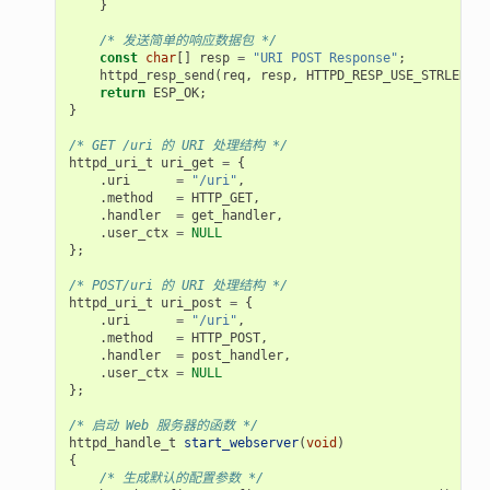
}
/* 发送简单的响应数据包 */
const
char
[]
resp
=
"URI POST Response"
;
httpd_resp_send
(
req
,
resp
,
HTTPD_RESP_USE_STRLEN
);
return
ESP_OK
;
}
/* GET /uri 的 URI 处理结构 */
httpd_uri_t
uri_get
=
{
.
uri
=
"/uri"
,
.
method
=
HTTP_GET
,
.
handler
=
get_handler
,
.
user_ctx
=
NULL
};
/* POST/uri 的 URI 处理结构 */
httpd_uri_t
uri_post
=
{
.
uri
=
"/uri"
,
.
method
=
HTTP_POST
,
.
handler
=
post_handler
,
.
user_ctx
=
NULL
};
/* 启动 Web 服务器的函数 */
httpd_handle_t
start_webserver
(
void
)
{
/* 生成默认的配置参数 */