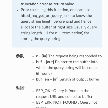
truncation error as return value
Prior to calling this function, one can use
httpd_req_get_url_query_len() to know the
query string length beforehand and hence
allocate the buffer of right size (usually query
string length + 1 for null termination) for
storing the query string
参数
r
–
[in]
The request being responded to
buf
–
[out]
Pointer to the buffer into
which the query string will be copied
(if found)
buf_len
–
[in]
Length of output buffer
返回
ESP_OK : Query is found in the
request URL and copied to buffer
ESP_ERR_NOT_FOUND : Query not