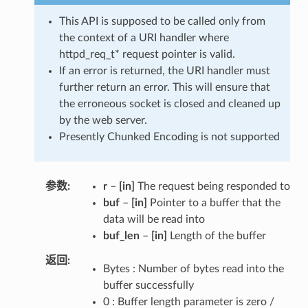
This API is supposed to be called only from
the context of a URI handler where
httpd_req_t* request pointer is valid.
If an error is returned, the URI handler must
further return an error. This will ensure that
the erroneous socket is closed and cleaned up
by the web server.
Presently Chunked Encoding is not supported
参数
r
–
[in]
The request being responded to
buf
–
[in]
Pointer to a buffer that the
data will be read into
buf_len
–
[in]
Length of the buffer
返回
Bytes : Number of bytes read into the
buffer successfully
0 : Buffer length parameter is zero /