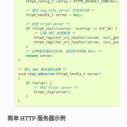
httpd_config_t
config
=
HTTPD_DEFAULT_CONFIG
();
/* 置空 esp_http_server 的实例句柄 */
httpd_handle_t
server
=
NULL
;
/* 启动 httpd server */
if
(
httpd_start
(
&
server
,
&
config
)
==
ESP_OK
)
{
/* 注册 URI 处理程序 */
httpd_register_uri_handler
(
server
,
&
uri_get
);
httpd_register_uri_handler
(
server
,
&
uri_post
);
}
/* 如果服务器启动失败，返回的句柄是 NULL */
return
server
;
}
/* 停止 Web 服务器的函数 */
void
stop_webserver
(
httpd_handle_t
server
)
{
if
(
server
)
{
/* 停止 httpd server */
httpd_stop
(
server
);
}
}
简单 HTTP 服务器示例