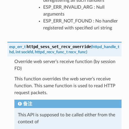
deregistering all such handlers
ESP_ERR_INVALID_ARG : Null
arguments
ESP_ERR_NOT_FOUND : No handler
registered with specified uri string
httpd_sess_set_recv_override
esp_err_t
(
httpd_handle_t
hd
,
int
sockfd
,
httpd_recv_func_t
recv_func
)
Override web server’s receive function (by session
FD)
This function overrides the web server’s receive
function. This same function is used to read HTTP
request packets.
备注
This API is supposed to be called either from the
context of