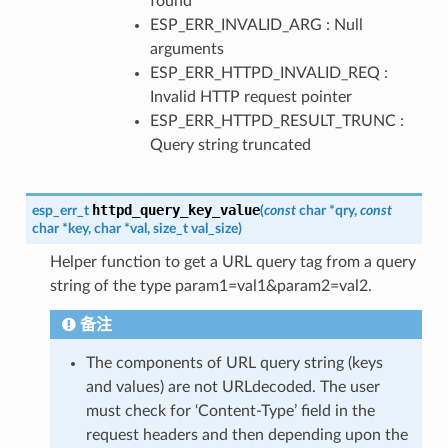
found
ESP_ERR_INVALID_ARG : Null
arguments
ESP_ERR_HTTPD_INVALID_REQ :
Invalid HTTP request pointer
ESP_ERR_HTTPD_RESULT_TRUNC :
Query string truncated
httpd_query_key_value
esp_err_t
(
const
char
*
qry
,
const
char
*
key
,
char
*
val
,
size_t
val_size
)
Helper function to get a URL query tag from a query
string of the type param1=val1&param2=val2.
备注
The components of URL query string (keys
and values) are not URLdecoded. The user
must check for ‘Content-Type’ field in the
request headers and then depending upon the