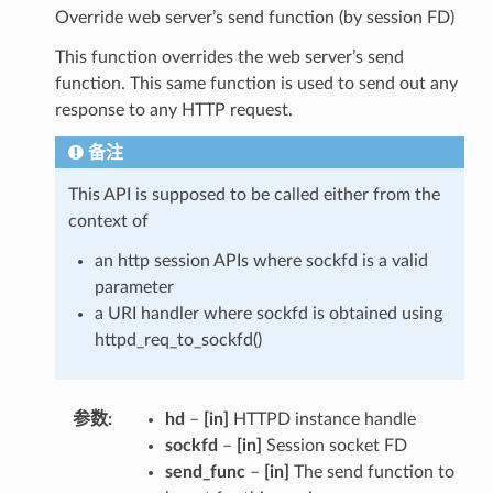
Override web server’s send function (by session FD)
This function overrides the web server’s send
function. This same function is used to send out any
response to any HTTP request.
备注
This API is supposed to be called either from the
context of
an http session APIs where sockfd is a valid
parameter
a URI handler where sockfd is obtained using
httpd_req_to_sockfd()
参数
hd
–
[in]
HTTPD instance handle
sockfd
–
[in]
Session socket FD
send_func
–
[in]
The send function to