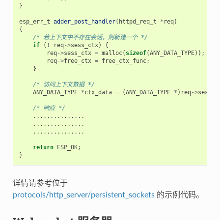
}
esp_err_t
adder_post_handler
(
httpd_req_t
*
req
)
{
/* 若上下文中不存在会话，则新建一个 */
if
(
!
req
->
sess_ctx
)
{
req
->
sess_ctx
=
malloc
(
sizeof
(
ANY_DATA_TYPE
));
/
req
->
free_ctx
=
free_ctx_func
;
/
}
/* 访问上下文数据 */
ANY_DATA_TYPE
*
ctx_data
=
(
ANY_DATA_TYPE
*
)
req
->
sess_c
/* 响应 */
...............
...............
...............
return
ESP_OK
;
}
详情请参考位于
protocols/http_server/persistent_sockets
的示例代码。