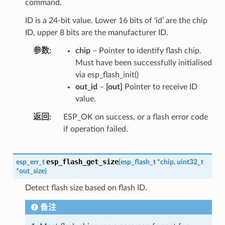
command.
ID is a 24-bit value. Lower 16 bits of ‘id’ are the chip
ID, upper 8 bits are the manufacturer ID.
参数
chip
– Pointer to identify flash chip.
Must have been successfully initialised
via esp_flash_init()
out_id
–
[out]
Pointer to receive ID
value.
返回
ESP_OK on success, or a flash error code
if operation failed.
esp_flash_get_size
esp_err_t
(
esp_flash_t
*
chip
,
uint32_t
*
out_size
)
Detect flash size based on flash ID.
备注