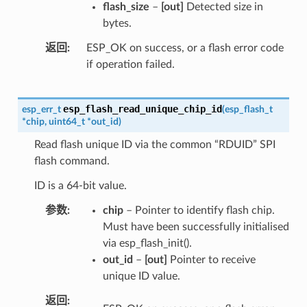
flash_size
–
[out]
Detected size in
bytes.
返回
ESP_OK on success, or a flash error code
if operation failed.
esp_flash_read_unique_chip_id
esp_err_t
(
esp_flash_t
*
chip
,
uint64_t
*
out_id
)
Read flash unique ID via the common “RDUID” SPI
flash command.
ID is a 64-bit value.
参数
chip
– Pointer to identify flash chip.
Must have been successfully initialised
via esp_flash_init().
out_id
–
[out]
Pointer to receive
unique ID value.
返回