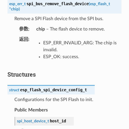
spi_bus_remove_flash_device
esp_err_t
(
esp_flash_t
*
chip
)
Remove a SPI Flash device from the SPI bus.
参数
chip
– The flash device to remove.
返回
ESP_ERR_INVALID_ARG: The chip is
invalid.
ESP_OK: success.
Structures
esp_flash_spi_device_config_t
struct
Configurations for the SPI Flash to init.
Public Members
host_id
spi_host_device_t