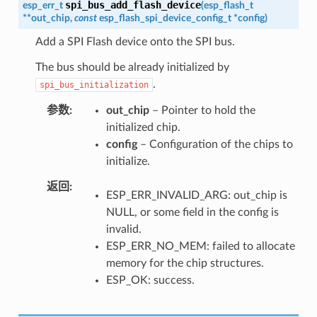
spi_bus_add_flash_device
esp_err_t
(
esp_flash_t
*
*
out_chip
,
const
esp_flash_spi_device_config_t
*
config
)
Add a SPI Flash device onto the SPI bus.
The bus should be already initialized by
.
spi_bus_initialization
参数
out_chip
– Pointer to hold the
initialized chip.
config
– Configuration of the chips to
initialize.
返回
ESP_ERR_INVALID_ARG: out_chip is
NULL, or some field in the config is
invalid.
ESP_ERR_NO_MEM: failed to allocate
memory for the chip structures.
ESP_OK: success.