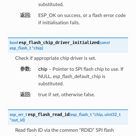
substituted.
返回
ESP_OK on success, or a flash error code
if initialisation fails.
esp_flash_chip_driver_initialized
bool
(
const
esp_flash_t
*
chip
)
Check if appropriate chip driver is set.
参数
chip
– Pointer to SPI flash chip to use. If
NULL, esp_flash_default_chip is
substituted.
返回
true if set, otherwise false.
esp_flash_read_id
esp_err_t
(
esp_flash_t
*
chip
,
uint32_t
*
out_id
)
Read flash ID via the common “RDID” SPI flash