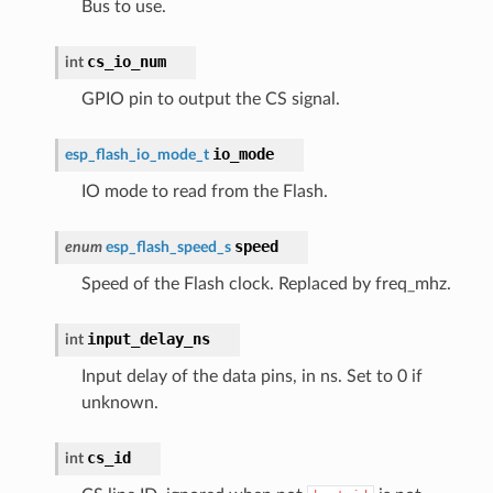
Bus to use.
cs_io_num
int
GPIO pin to output the CS signal.
io_mode
esp_flash_io_mode_t
IO mode to read from the Flash.
speed
enum
esp_flash_speed_s
Speed of the Flash clock. Replaced by freq_mhz.
input_delay_ns
int
Input delay of the data pins, in ns. Set to 0 if
unknown.
cs_id
int