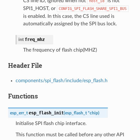
CS line ID, ignored when not
is not
host_id
SPI1_HOST, or
CONFIG_SPI_FLASH_SHARE_SPI1_BUS
is enabled. In this case, the CS line used is
automatically assigned by the SPI bus lock.
freq_mhz
int
The frequency of flash chip(MHZ)
Header File
components/spi_flash/include/esp_flash.h
Functions
esp_flash_init
esp_err_t
(
esp_flash_t
*
chip
)
Initialise SPI flash chip interface.
This function must be called before any other API