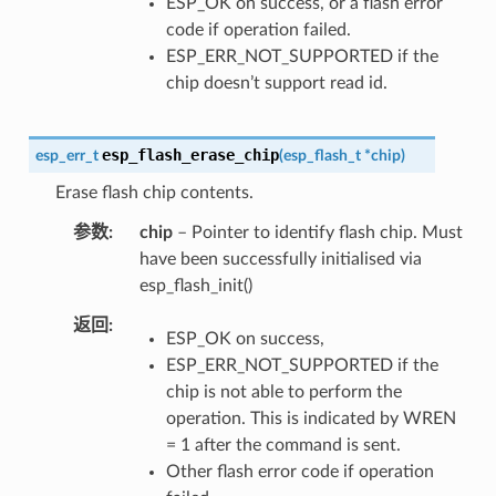
ESP_OK on success, or a flash error
code if operation failed.
ESP_ERR_NOT_SUPPORTED if the
chip doesn’t support read id.
esp_flash_erase_chip
esp_err_t
(
esp_flash_t
*
chip
)
Erase flash chip contents.
参数
chip
– Pointer to identify flash chip. Must
have been successfully initialised via
esp_flash_init()
返回
ESP_OK on success,
ESP_ERR_NOT_SUPPORTED if the
chip is not able to perform the
operation. This is indicated by WREN
= 1 after the command is sent.
Other flash error code if operation