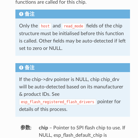
functions are called for this chip.
备注
Only the
and
fields of the chip
host
read_mode
structure must be initialised before this function
is called. Other fields may be auto-detected if left
set to zero or NULL.
备注
If the chip->drv pointer is NULL, chip chip_drv
will be auto-detected based on its manufacturer
& product IDs. See
pointer for
esp_flash_registered_flash_drivers
details of this process.
参数
chip
– Pointer to SPI flash chip to use. If
NULL, esp_flash_default_chip is