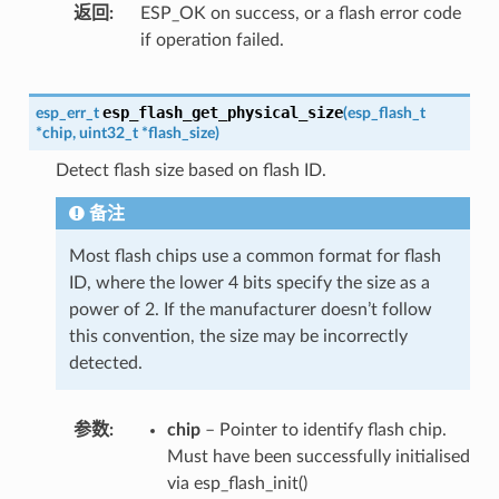
返回
ESP_OK on success, or a flash error code
if operation failed.
esp_flash_get_physical_size
esp_err_t
(
esp_flash_t
*
chip
,
uint32_t
*
flash_size
)
Detect flash size based on flash ID.
备注
Most flash chips use a common format for flash
ID, where the lower 4 bits specify the size as a
power of 2. If the manufacturer doesn’t follow
this convention, the size may be incorrectly
detected.
参数
chip
– Pointer to identify flash chip.
Must have been successfully initialised
via esp_flash_init()