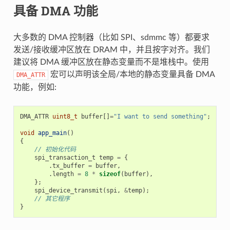
具备 DMA 功能
大多数的 DMA 控制器（比如 SPI、sdmmc 等）都要求
发送/接收缓冲区放在 DRAM 中，并且按字对齐。我们
建议将 DMA 缓冲区放在静态变量而不是堆栈中。使用
宏可以声明该全局/本地的静态变量具备 DMA
DMA_ATTR
功能，例如:
DMA_ATTR
uint8_t
buffer
[]
=
"I want to send something"
;
void
app_main
()
{
// 初始化代码
spi_transaction_t
temp
=
{
.
tx_buffer
=
buffer
,
.
length
=
8
*
sizeof
(
buffer
),
};
spi_device_transmit
(
spi
,
&
temp
);
// 其它程序
}