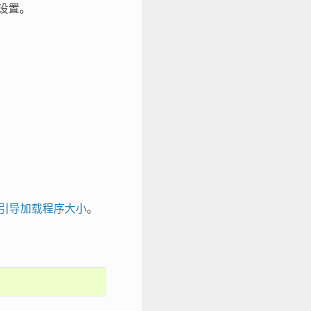
认设置。
引导加载程序大小
。