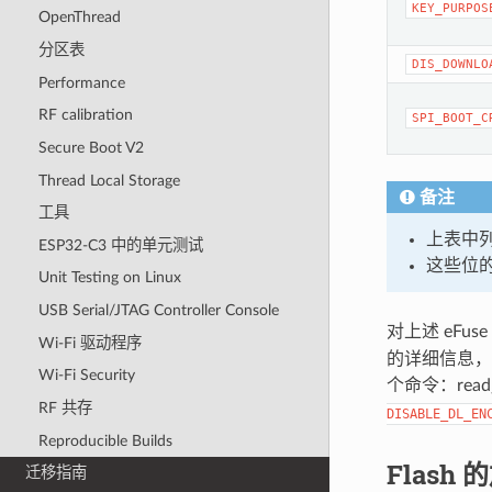
KEY_PURPOS
OpenThread
分区表
DIS_DOWNLO
Performance
RF calibration
SPI_BOOT_C
Secure Boot V2
Thread Local Storage
备注
工具
上表中列
ESP32-C3 中的单元测试
这些位的
Unit Testing on Linux
USB Serial/JTAG Controller Console
对上述 eFu
Wi-Fi 驱动程序
的详细信息
Wi-Fi Security
个命令：read_p
RF 共存
DISABLE_DL_EN
Reproducible Builds
Flash
迁移指南