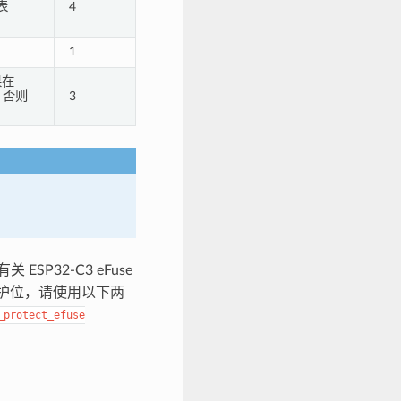
表
4
1
果在
，否则
3
SP32-C3 eFuse
字段的保护位，请使用以下两
_protect_efuse