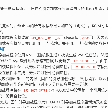
e 值处于默认状态，且固件的引导加载程序编译为支持 flash 加密，则 
复位时，flash 中的所有数据都是未加密的（明文）。ROM 
序。
导加载程序将读取
eFuse 值 (
)。因为
SPI_BOOT_CRYPT_CNT
0b000
载程序将配置并启用 flash 加密块。关于 flash 加密块的更多
手册
。
加载程序使用 RNG（随机数生成）模块生成 256 位密钥，然
EYN
eFuse。软件也为存储密钥的块更新了
。由
KEY_PURPOSE_N
和读取保护位，故无法通过软件访问密钥。
字段也
KEY_PURPOSE_N
全在硬件中完成，无法通过软件访问密钥。
 加密块将加密 flash 的内容（固件的引导加载程序、应用程序、以
地加密可能会耗些时间（对于大分区最多需要一分钟）。
加载程序将在
(0b001) 中设置第一个可用位来
SPI_BOOT_CRYPT_CNT
记。设置奇数位。
模式
，固件引导加载程序允许 UART 引导加载程序重新烧录加