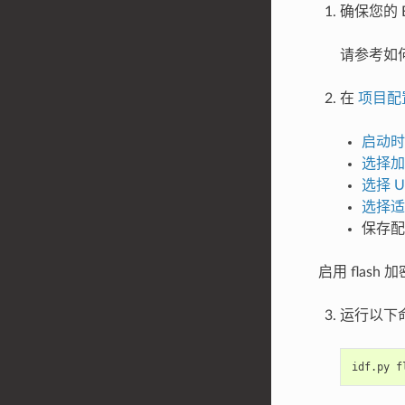
确保您的 E
请参考如
在
项目配
启动时使
选择加
选择 U
选择适
保存配
启用 fla
运行以下