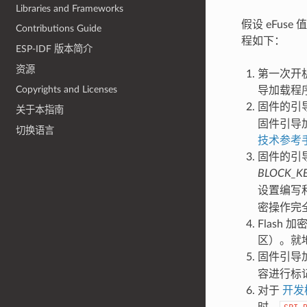
Libraries and Frameworks
假设 eFus
Contributions Guide
程如下：
ESP-IDF 版本简介
资源
第一次开机
Copyrights and Licenses
导加载程
固件的引
关于本指南
固件引导加
切换语言
技术参考
固件的引导
BLOCK_K
设置编写
密操作完
Flash
区）。就
固件引导
容进行标
对于
开发