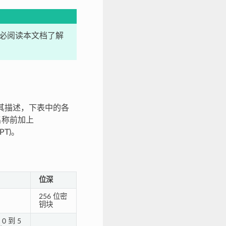
，请务必阅读本文档了解
列表及其描述，下表中的各
请在名称前加上
YPT)。
位深
256 位密
钥块
0 到 5