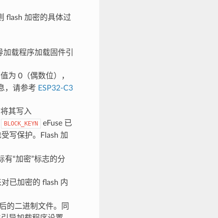
flash 加密的具体过
引导加载程序加载固件引
该值为 0（偶数位），
信息，请参考
ESP32-C3
后将其写入
于
eFuse 已
BLOCK_KEYN
受写保护。Flash 加
及标有“加密”标志的分
对已加密的 flash 内
密后的二进制文件。同