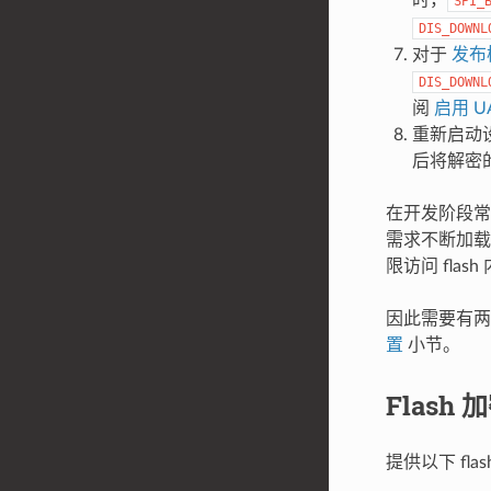
时，
SPI_
DIS_DOWNL
对于
发布
DIS_DOWNL
阅
启用 
重新启动设
后将解密的
在开发阶段常需
需求不断加载
限访问 flash
因此需要有两
置
小节。
Flash
提供以下 fla