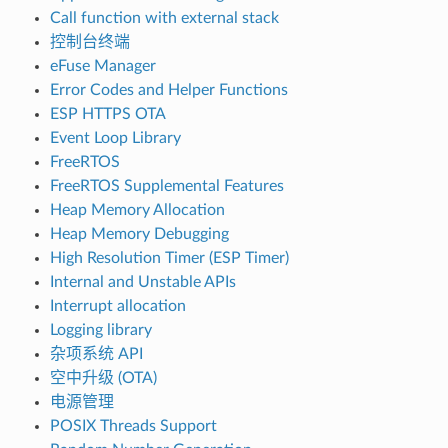
Call function with external stack
控制台终端
eFuse Manager
Error Codes and Helper Functions
ESP HTTPS OTA
Event Loop Library
FreeRTOS
FreeRTOS Supplemental Features
Heap Memory Allocation
Heap Memory Debugging
High Resolution Timer (ESP Timer)
Internal and Unstable APIs
Interrupt allocation
Logging library
杂项系统 API
空中升级 (OTA)
电源管理
POSIX Threads Support