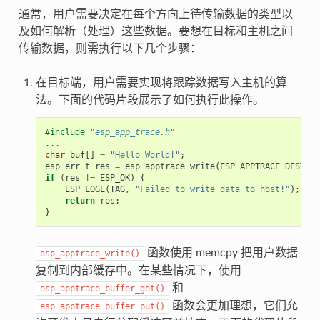
通常，用户需要决定在每个方向上待传输数据的类型以
及如何解析（处理）这些数据。要想在目标和主机之间
传输数据，则需执行以下几个步骤：
在目标端，用户需要实现将跟踪数据写入主机的算
法。下面的代码片段展示了如何执行此操作。
#include
"esp_app_trace.h"
...
char
buf
[]
=
"Hello World!"
;
esp_err_t
res
=
esp_apptrace_write
(
ESP_APPTRACE_DEST_TR
if
(
res
!=
ESP_OK
)
{
ESP_LOGE
(
TAG
,
"Failed to write data to host!"
);
return
res
;
}
函数使用 memcpy 把用户数据
esp_apptrace_write()
复制到内部缓存中。在某些情况下，使用
和
esp_apptrace_buffer_get()
函数会更加理想，它们允
esp_apptrace_buffer_put()