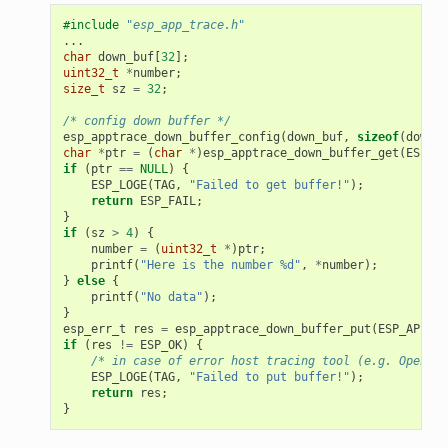
#include
"esp_app_trace.h"
...
char
down_buf
[
32
];
uint32_t
*
number
;
size_t
sz
=
32
;
/* config down buffer */
esp_apptrace_down_buffer_config
(
down_buf
,
sizeof
(
down_b
char
*
ptr
=
(
char
*
)
esp_apptrace_down_buffer_get
(
ESP_AP
if
(
ptr
==
NULL
)
{
ESP_LOGE
(
TAG
,
"Failed to get buffer!"
);
return
ESP_FAIL
;
}
if
(
sz
>
4
)
{
number
=
(
uint32_t
*
)
ptr
;
printf
(
"Here is the number %d"
,
*
number
);
}
else
{
printf
(
"No data"
);
}
esp_err_t
res
=
esp_apptrace_down_buffer_put
(
ESP_APPTRA
if
(
res
!=
ESP_OK
)
{
/* in case of error host tracing tool (e.g. OpenOCD
ESP_LOGE
(
TAG
,
"Failed to put buffer!"
);
return
res
;
}