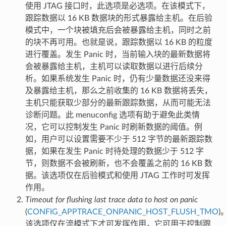
使用 JTAG 接口时，此选项是必选项。在该模式下，
跟踪数据以 16 KB 数据块的形式暴露给主机。在后验
模式中，一个块被填充后会被暴露给主机，同时之前
的块不再可用。也就是说，跟踪数据以 16 KB 的粒度
进行覆盖。发生 Panic 时，当前输入块的最新数据将
会被暴露给主机，主机可以读取数据以进行后续分
析。如果系统发生 Panic 时，仍有少量数据还没来得
及暴露给主机，那么之前收集的 16 KB 数据将丢失，
主机只能获取少部分的最新跟踪数据，从而可能无法
诊断问题。此 menuconfig 选项有助于避免此类情
况，它可以控制发生 Panic 时刷新数据的阈值。例
如，用户可以设置需要不少于 512 字节的最新跟踪数
据，如果在发生 Panic 时待处理的数据少于 512 字
节，则数据不会被刷新，也不会覆盖之前的 16 KB 数
据。该选项仅在后验模式和使用 JTAG 工作时可发挥
作用。
Timeout for flushing last trace data to host on panic
(
CONFIG_APPTRACE_ONPANIC_HOST_FLUSH_TMO
)
该选项仅在流模式下才可发挥作用，它可用于控制跟