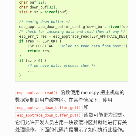
char
buf
[
32
];
char
down_buf
[
32
];
size_t
sz
=
sizeof
(
buf
);
/* config down buffer */
esp_apptrace_down_buffer_config
(
down_buf
,
sizeof
(
down_b
/* check for incoming data and read them if any */
esp_err_t
res
=
esp_apptrace_read
(
ESP_APPTRACE_DEST_TRA
if
(
res
!=
ESP_OK
)
{
ESP_LOGE
(
TAG
,
"Failed to read data from host!"
);
return
res
;
}
if
(
sz
>
0
)
{
/* we have data, process them */
...
}
函数使用 memcpy 把主机端的
esp_apptrace_read()
数据复制到用户缓存区。在某些情况下，使用
和
esp_apptrace_down_buffer_get()
函数可能更为理想。
esp_apptrace_down_buffer_put()
它们允许开发人员占用一块读缓冲区并就地进行有关
处理操作。下面的代码片段展示了如何执行此操作。