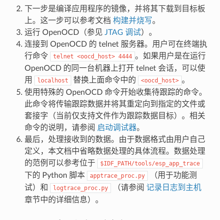
下一步是编译应用程序的镜像，并将其下载到目标板
上。这一步可以参考文档
构建并烧写
。
运行 OpenOCD（参见
JTAG 调试
）。
连接到 OpenOCD 的 telnet 服务器。用户可在终端执
行命令
。如果用户是在运行
telnet
<oocd_host>
4444
OpenOCD 的同一台机器上打开 telnet 会话，可以使
用
替换上面命令中的
。
localhost
<oocd_host>
使用特殊的 OpenOCD 命令开始收集待跟踪的命令。
此命令将传输跟踪数据并将其重定向到指定的文件或
套接字（当前仅支持文件作为跟踪数据目标）。相关
命令的说明，请参阅
启动调试器
。
最后，处理接收到的数据。由于数据格式由用户自己
定义，本文档中省略数据处理的具体流程。数据处理
的范例可以参考位于
$IDF_PATH/tools/esp_app_trace
下的 Python 脚本
（用于功能测
apptrace_proc.py
试）和
（请参阅
记录日志到主机
logtrace_proc.py
章节中的详细信息）。