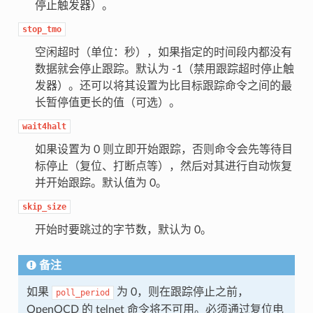
停止触发器）。
stop_tmo
空闲超时（单位：秒），如果指定的时间段内都没有
数据就会停止跟踪。默认为 -1（禁用跟踪超时停止触
发器）。还可以将其设置为比目标跟踪命令之间的最
长暂停值更长的值（可选）。
wait4halt
如果设置为 0 则立即开始跟踪，否则命令会先等待目
标停止（复位、打断点等），然后对其进行自动恢复
并开始跟踪。默认值为 0。
skip_size
开始时要跳过的字节数，默认为 0。
备注
如果
为 0，则在跟踪停止之前，
poll_period
OpenOCD 的 telnet 命令将不可用。必须通过复位电