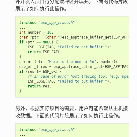
许开发人员自行分配缓冲区并填充。下面的代码片段
展示了如何执行此操作。
#include
"esp_app_trace.h"
...
int
number
=
10
;
char
*
ptr
=
(
char
*
)
esp_apptrace_buffer_get
(
ESP_APPTRAC
if
(
ptr
==
NULL
)
{
ESP_LOGE
(
TAG
,
"Failed to get buffer!"
);
return
ESP_FAIL
;
}
sprintf
(
ptr
,
"Here is the number %d"
,
number
);
esp_err_t
res
=
esp_apptrace_buffer_put
(
ESP_APPTRACE_DE
if
(
res
!=
ESP_OK
)
{
/* in case of error host tracing tool (e.g. OpenOCD
ESP_LOGE
(
TAG
,
"Failed to put buffer!"
);
return
res
;
}
另外，根据实际项目的需要，用户可能希望从主机接
收数据。下面的代码片段展示了如何执行此操作。
#include
"esp_app_trace.h"
...