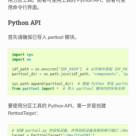
用分区工具。前者可使用工具的 Python API，后者可使
用命令行界面。
Python API
首先请确保已导入
parttool
模块。
import
sys
import
os
idf_path
=
os
.
environ
[
"IDF_PATH"
]
# 从环境中获取 IDF_PATH 
parttool_dir
=
os
.
path
.
join
(
idf_path
,
"components"
,
"parti
sys
.
path
.
append
(
parttool_dir
)
# 使能 Python 寻找 parttool
from
parttool
import
*
# 导入 parttool 模块内的所有名称
要使用分区工具的 Python API，第一步是创建
ParttoolTarget
：
# 创建 partool.py 的目标设备，并将目标设备连接到串行端口 /dev/tty
target
=
ParttoolTarget
(
"/dev/ttyUSB1"
)