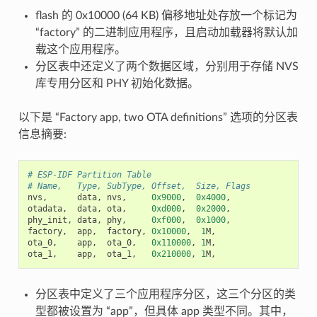
flash 的 0x10000 (64 KB) 偏移地址处存放一个标记为
“factory” 的二进制应用程序，且启动加载器将默认加
载这个应用程序。
分区表中还定义了两个数据区域，分别用于存储 NVS
库专用分区和 PHY 初始化数据。
以下是 “Factory app, two OTA definitions” 选项的分区表
信息摘要:
# ESP-IDF Partition Table
# Name,   Type, SubType, Offset,  Size, Flags
nvs
,
data
,
nvs
,
0x9000
,
0x4000
,
otadata
,
data
,
ota
,
0xd000
,
0x2000
,
phy_init
,
data
,
phy
,
0xf000
,
0x1000
,
factory
,
app
,
factory
,
0x10000
,
1
M
,
ota_0
,
app
,
ota_0
,
0x110000
,
1
M
,
ota_1
,
app
,
ota_1
,
0x210000
,
1
M
,
分区表中定义了三个应用程序分区，这三个分区的类
型都被设置为 “app”，但具体 app 类型不同。其中，