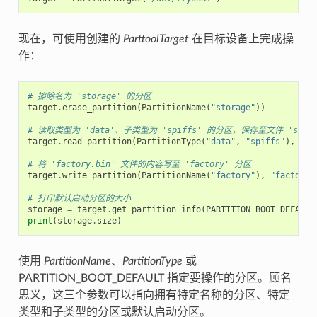
现在，可使用创建的
ParttoolTarget
在目标设备上完成操
作：
# 擦除名为 'storage' 的分区
target
.
erase_partition
(
PartitionName
(
"storage"
))
# 读取类型为 'data'、子类型为 'spiffs' 的分区，保存至文件 'spiffs
target
.
read_partition
(
PartitionType
(
"data"
,
"spiffs"
),
"sp
# 将 'factory.bin' 文件的内容写至 'factory' 分区
target
.
write_partition
(
PartitionName
(
"factory"
),
"factory.
# 打印默认启动分区的大小
storage
=
target
.
get_partition_info
(
PARTITION_BOOT_DEFAULT
print
(
storage
.
size
)
使用
PartitionName
、
PartitionType
或
PARTITION_BOOT_DEFAULT 指定要操作的分区。顾名
思义，这三个参数可以指向拥有特定名称的分区、特定
类型和子类型的分区或默认启动分区。