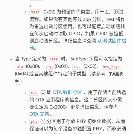
。
(0x20) 为预留的子类型，用于工厂测试
test
流程。如果没有其他有效 app 分区，test 将作
为备选启动分区使用。也可以配置启动加载器
在每次启动时读取 GPIO，如果 GPIO 被拉低
则启动该分区。详细信息请查阅
从测试固件启
动
。
当 Type 定义为
时，SubType 字段可以指定为
data
(0x00)、
(0x01)、
(0x02)、
ota
phy
nvs
nvs_keys
(0x04) 或者其他组件特定的子类型（请参考
子类型枚
).
举
(0) 即
OTA 数据分区
，用于存储当前所选
ota
的 OTA 应用程序的信息。这个分区的大小需
要设定为 0x2000。更多详细信息，请参考
OTA 文档
。
(1) 分区用于存放 PHY 初始化数据，从而
phy
保证可以为每个设备单独配置 PHY，而非必须