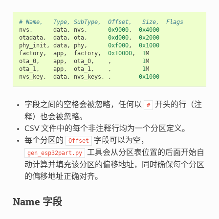
# Name,   Type, SubType,  Offset,   Size,  Flags
nvs
,
data
,
nvs
,
0x9000
,
0x4000
otadata
,
data
,
ota
,
0xd000
,
0x2000
phy_init
,
data
,
phy
,
0xf000
,
0x1000
factory
,
app
,
factory
,
0x10000
,
1
M
ota_0
,
app
,
ota_0
,
,
1
M
ota_1
,
app
,
ota_1
,
,
1
M
nvs_key
,
data
,
nvs_keys
,
,
0x1000
字段之间的空格会被忽略，任何以
开头的行（注
#
释）也会被忽略。
CSV 文件中的每个非注释行均为一个分区定义。
每个分区的
字段可以为空，
Offset
工具会从分区表位置的后面开始自
gen_esp32part.py
动计算并填充该分区的偏移地址，同时确保每个分区
的偏移地址正确对齐。
Name 字段