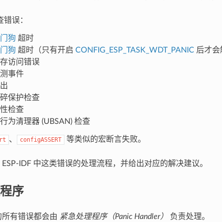
查错误：
门狗
超时
门狗
超时（只有开启
CONFIG_ESP_TASK_WDT_PANIC
后才会
存访问错误
测事件
出
碎保护检查
性检查
行为清理器 (UBSAN) 检查
、
等类似的宏断言失败。
rt
configASSERT
 ESP-IDF 中这类错误的处理流程，并给出对应的解决建议。
程序
的所有错误都会由
紧急处理程序（Panic Handler）
负责处理。