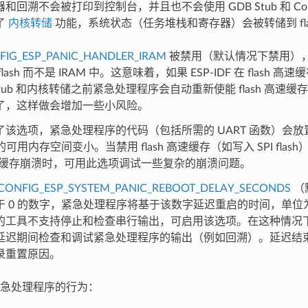
和回溯不会被打印到控制台，并且也不会使用 GDB Stub 和 Cor
了
内核转储
功能，系统状态（任务堆栈和寄存器）会被转储到 flash
。
FIG_ESP_PANIC_HANDLER_IRAM
被禁用（默认情况下禁用）
lash 而不是 IRAM 中。这意味着，如果 ESP-IDF 在 flash
Stub 和内核转储之前紧急处理程序会自动重新使能 flash 高速缓存。
了，这样做会增加一些小风险。
该选项，紧急处理程序的代码（包括所需的 UART 函数）会放置在
中的可用内存空间变小。当禁用 flash 高速缓存（如写入 SPI fla
 高速缓存崩溃时，可用此选项调试一些复杂的崩溃问题。
CONFIG_ESP_SYSTEM_PANIC_REBOOT_DELAY_SECONDS
（
于 0 的数字，紧急处理程序将基于该数字延迟重启的时间，单位
的工具不支持停止和检查串行输出，可启用该选项。在这种情况
延迟期间检查和调试紧急处理程序的输出（例如回溯）。延迟结
录重置原因。
急处理程序的行为：