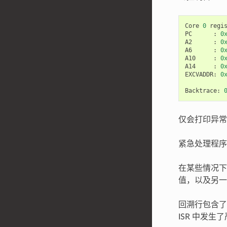
Core
0
regi
PC
:
0
A2
:
0
A6
:
0
A10
:
0
A14
:
0
EXCVADDR
:
0
Backtrace
:
仅会打印异常
紧急处理程序如
在某些情况下
值，以及另一
回溯行包含了
ISR 中发生