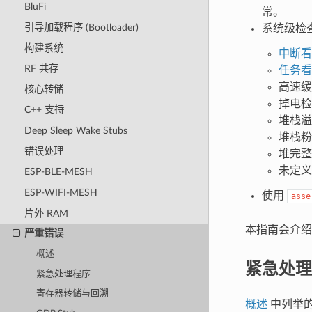
BluFi
常。
引导加载程序 (Bootloader)
系统级检
构建系统
中断看
RF 共存
任务看
高速缓
核心转储
掉电检
C++ 支持
堆栈溢
Deep Sleep Wake Stubs
堆栈粉
错误处理
堆完整
未定义
ESP-BLE-MESH
ESP-WIFI-MESH
使用
asse
片外 RAM
本指南会介绍
严重错误
概述
紧急处理
紧急处理程序
寄存器转储与回溯
概述
中列举