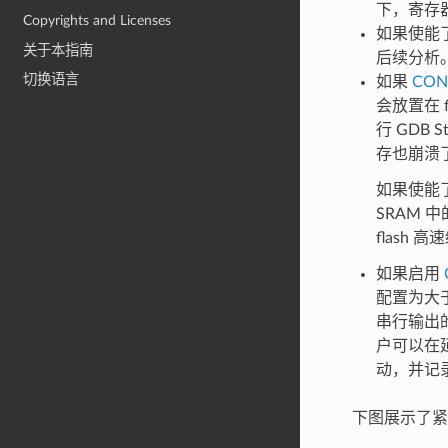
下，寄存器
Copyrights and Licenses
如果使能
关于本指南
后续分析
切换语言
如果
CON
会放置在 f
行 GDB 
存也崩溃
如果使能了
SRAM 
flash
如果启用
配置为大
串行输出
户可以在
动，并记
下图展示了紧