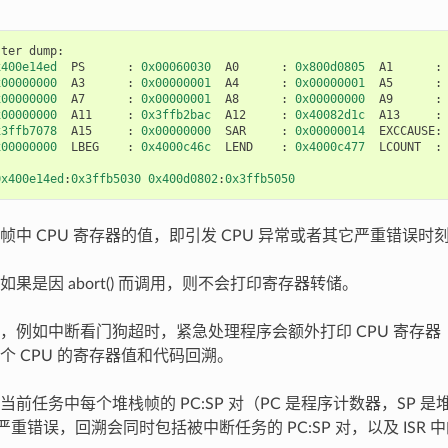
ster
dump
:
x400e14ed
PS
:
0x00060030
A0
:
0x800d0805
A1
:
x00000000
A3
:
0x00000001
A4
:
0x00000001
A5
:
x00000000
A7
:
0x00000001
A8
:
0x00000000
A9
:
x00000000
A11
:
0x3ffb2bac
A12
:
0x40082d1c
A13
:
x3ffb7078
A15
:
0x00000000
SAR
:
0x00000014
EXCCAUSE
:
x00000000
LBEG
:
0x4000c46c
LEND
:
0x4000c477
LCOUNT
:
0x400e14ed
:
0x3ffb5030
0x400d0802
:
0x3ffb5050
帧中 CPU 寄存器的值，即引发 CPU 异常或者其它严重错误时
果是因 abort() 而调用，则不会打印寄存器转储。
，例如中断看门狗超时，紧急处理程序会额外打印 CPU 寄存器（EP
个 CPU 的寄存器值和代码回溯。
当前任务中每个堆栈帧的 PC:SP 对（PC 是程序计数器，SP 
了严重错误，回溯会同时包括被中断任务的 PC:SP 对，以及 ISR 中的