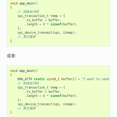
void
app_main
()
{
// 初始化代码
spi_transaction_t
temp
=
{
.
tx_buffer
=
buffer
,
.
length
=
8
*
sizeof
(
buffer
),
};
spi_device_transmit
(
spi
,
&
temp
);
// 其它程序
}
或者:
void
app_main
()
{
DMA_ATTR
static
uint8_t
buffer
[]
=
"I want to send som
// 初始化代码
spi_transaction_t
temp
=
{
.
tx_buffer
=
buffer
,
.
length
=
8
*
sizeof
(
buffer
),
};
spi_device_transmit
(
spi
,
&
temp
);
// 其它程序
}