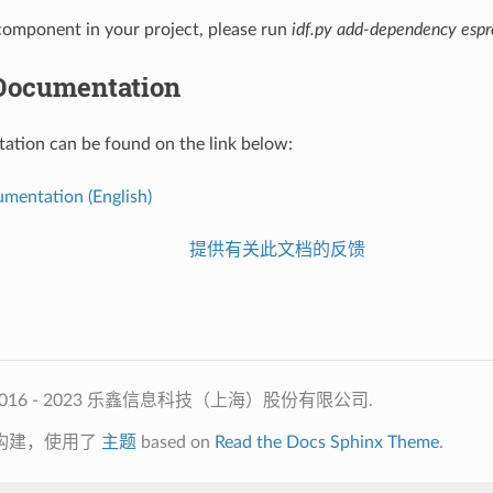
omponent in your project, please run
idf.py add-dependency espre
Documentation
tion can be found on the link below:
mentation (English)
提供有关此文档的反馈
2016 - 2023 乐鑫信息科技（上海）股份有限公司.
构建，使用了
主题
based on
Read the Docs Sphinx Theme
.