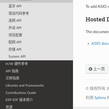
蓝牙 API
To add ASIO c
错误代码参考
Hosted 
连网 API
外设 API
The documenta
项目配置
配网 API
ASIO docu
存储 API
System API
H/W 硬件参考
上一页
API 指南
迁移指南
Libraries and Frameworks
© 版权所有 
Contributions Guide
利用
Sphinx
ESP-IDF 版本简介
资源