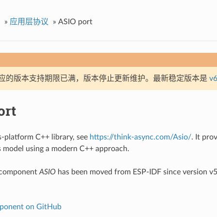
»
应用层协议
»
ASIO port
应的版本支持期限已满，版本停止更新维护。最新稳定版本是
v6
ort
s-platform C++ library, see
https://think-async.com/Asio/
. It pro
 model using a modern C++ approach.
 component
ASIO
has been moved from ESP-IDF since version v5.
ponent on GitHub