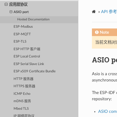
应用层协议
»
API 参考
ASIO port
Hosted Documentation
ESP-Modbus
Note
ESP-MQTT
ESP-TLS
当前文档对
ESP HTTP 客户端
ASIO p
ESP Local Control
ESP Serial Slave Link
ESP x509 Certificate Bundle
Asio is a cros
HTTP 服务器
asynchronous
HTTPS 服务器
The ESP-IDF
ICMP Echo
repository:
mDNS 服务
Mbed TLS
ASIO com
IP 网络层协议