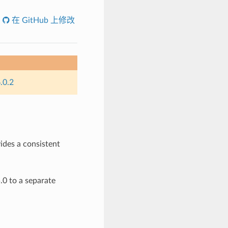
在 GitHub 上修改
.0.2
vides a consistent
0 to a separate