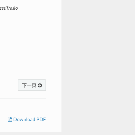
ssif/asio
下一页
Download PDF