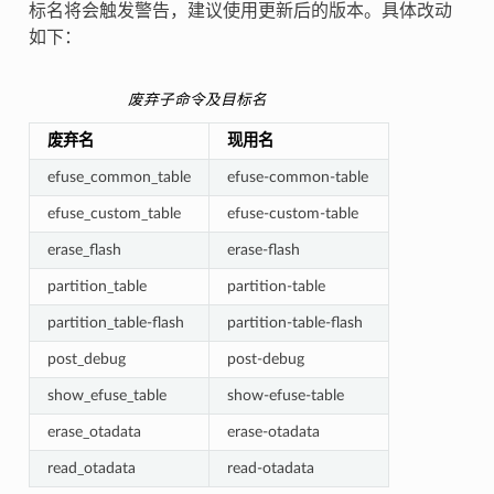
标名将会触发警告，建议使用更新后的版本。具体改动
如下：
废弃子命令及目标名
废弃名
现用名
efuse_common_table
efuse-common-table
efuse_custom_table
efuse-custom-table
erase_flash
erase-flash
partition_table
partition-table
partition_table-flash
partition-table-flash
post_debug
post-debug
show_efuse_table
show-efuse-table
erase_otadata
erase-otadata
read_otadata
read-otadata