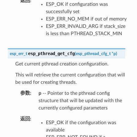
返回
ESP_OK if configuration was
successfully set
ESP_ERR_NO_MEM if out of memory
ESP_ERR_INVALID_ARG if stack_size
is less than PTHREAD_STACK_MIN
esp_pthread_get_cfg
esp_err_t
(
esp_pthread_cfg_t
*
p
)
Get current pthread creation configuration.
This will retrieve the current configuration that will
be used for creating threads.
参数
p
-- Pointer to the pthread config
structure that will be updated with the
currently configured parameters
返回
ESP_OK if the configuration was
available