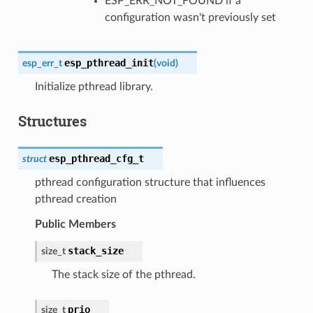
ESP_ERR_NOT_FOUND if a
configuration wasn't previously set
esp_pthread_init
esp_err_t
(
void
)
Initialize pthread library.
Structures
esp_pthread_cfg_t
struct
pthread configuration structure that influences
pthread creation
Public Members
stack_size
size_t
The stack size of the pthread.
prio
size_t