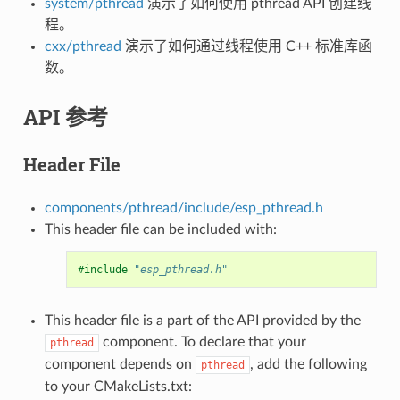
system/pthread
演示了如何使用 pthread API 创建线
程。
cxx/pthread
演示了如何通过线程使用 C++ 标准库函
数。
API 参考
Header File
components/pthread/include/esp_pthread.h
This header file can be included with:
#include
"esp_pthread.h"
This header file is a part of the API provided by the
component. To declare that your
pthread
component depends on
, add the following
pthread
to your CMakeLists.txt: