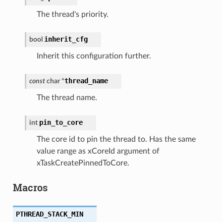
The thread's priority.
inherit_cfg
bool
Inherit this configuration further.
thread_name
const
char
*
The thread name.
pin_to_core
int
The core id to pin the thread to. Has the same
value range as xCoreId argument of
xTaskCreatePinnedToCore.
Macros
PTHREAD_STACK_MIN