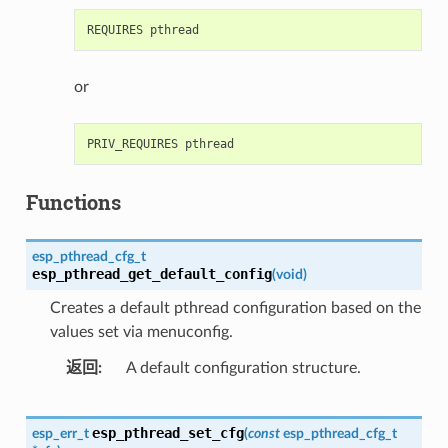
or
Functions
esp_pthread_cfg_t
esp_pthread_get_default_config
(
void
)
Creates a default pthread configuration based on the
values set via menuconfig.
返回
A default configuration structure.
esp_pthread_set_cfg
esp_err_t
(
const
esp_pthread_cfg_t