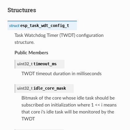
Structures
esp_task_wdt_config_t
struct
Task Watchdog Timer (TWDT) configuration
structure.
Public Members
timeout_ms
uint32_t
TWDT timeout duration in milliseconds
idle_core_mask
uint32_t
Bitmask of the core whose idle task should be
subscribed on initialization where 1 << i means
that core i's idle task will be monitored by the
TWDT