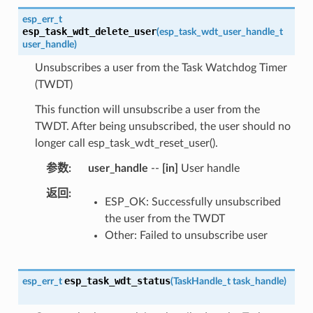
esp_err_t
esp_task_wdt_delete_user
(
esp_task_wdt_user_handle_t
user_handle
)
Unsubscribes a user from the Task Watchdog Timer
(TWDT)
This function will unsubscribe a user from the
TWDT. After being unsubscribed, the user should no
longer call esp_task_wdt_reset_user().
参数
user_handle
--
[in]
User handle
返回
ESP_OK: Successfully unsubscribed
the user from the TWDT
Other: Failed to unsubscribe user
esp_task_wdt_status
esp_err_t
(
TaskHandle_t
task_handle
)