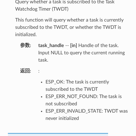
Query whether a task is subscribed to the Task
Watchdog Timer (TWDT)
This function will query whether a task is currently
subscribed to the TWDT, or whether the TWDT is
initialized.
参数
task_handle
--
[in]
Handle of the task.
Input NULL to query the current running
task.
返回
:
ESP_OK: The task is currently
subscribed to the TWDT
ESP_ERR_NOT_FOUND: The task is
not subscribed
ESP_ERR_INVALID_STATE: TWDT was
never initialized