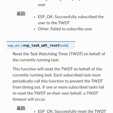
user
返回
ESP_OK: Successfully subscribed the
user to the TWDT
Other: Failed to subscribe user
esp_task_wdt_reset
esp_err_t
(
void
)
Reset the Task Watchdog Timer (TWDT) on behalf of
the currently running task.
This function will reset the TWDT on behalf of the
currently running task. Each subscribed task must
periodically call this function to prevent the TWDT
from timing out. If one or more subscribed tasks fail
to reset the TWDT on their own behalf, a TWDT
timeout will occur.
返回
ESP_OK: Successfully reset the TWDT