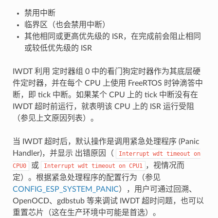
禁用中断
临界区（也会禁用中断）
其他相同或更高优先级的 ISR，在完成前会阻止相同
或较低优先级的 ISR
IWDT 利用 定时器组 0 中的看门狗定时器作为其底层硬
件定时器，并在每个 CPU 上使用 FreeRTOS 时钟滴答中
断，即 tick 中断。如果某个 CPU 上的 tick 中断没有在
IWDT 超时前运行，就表明该 CPU 上的 ISR 运行受阻
（参见上文原因列表）。
当 IWDT 超时后，默认操作是调用紧急处理程序 (Panic
Handler)，并显示 出错原因（
Interrupt
wdt
timeout
on
或
，视情况而
CPU0
Interrupt
wdt
timeout
on
CPU1
定）。根据紧急处理程序的配置行为（参见
CONFIG_ESP_SYSTEM_PANIC
），用户可通过回溯、
OpenOCD、gdbstub 等来调试 IWDT 超时问题，也可以
重置芯片（这在生产环境中可能是首选）。