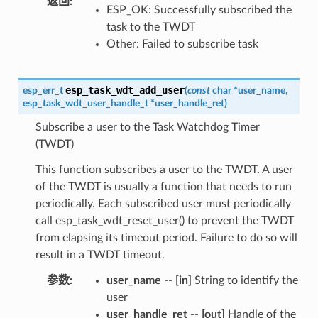
返回
ESP_OK: Successfully subscribed the
task to the TWDT
Other: Failed to subscribe task
esp_task_wdt_add_user
esp_err_t
(
const
char
*
user_name
,
esp_task_wdt_user_handle_t
*
user_handle_ret
)
Subscribe a user to the Task Watchdog Timer
(TWDT)
This function subscribes a user to the TWDT. A user
of the TWDT is usually a function that needs to run
periodically. Each subscribed user must periodically
call esp_task_wdt_reset_user() to prevent the TWDT
from elapsing its timeout period. Failure to do so will
result in a TWDT timeout.
参数
user_name
--
[in]
String to identify the
user
user_handle_ret
--
[out]
Handle of the