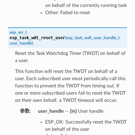
on behalf of the currently running task
Other: Failed to reset
esp_err_t
esp_task_wdt_reset_user
(
esp_task_wdt_user_handle_t
user_handle
)
Reset the Task Watchdog Timer (TWDT) on behalf of
a user.
This function will reset the TWDT on behalf of a
user. Each subscribed user must periodically call this
function to prevent the TWDT from timing out. If
one or more subscribed users fail to reset the TWDT
on their own behalf, a TWDT timeout will occur.
参数
user_handle
--
[in]
User handle
ESP_OK: Successfully reset the TWDT
on behalf of the user