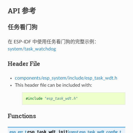
API 参考
任务看门狗
在 ESP-IDF 中使用任务看门狗的完整示例：
system/task_watchdog
Header File
components/esp_system/include/esp_task_wdt.h
This header file can be included with:
#include
"esp_task_wdt.h"
Functions
esp_task_wdt_init
esp_err_t
(
const
esp_task_wdt_config_t