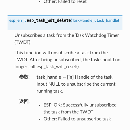
Other: Failed to reset
esp_task_wdt_delete
esp_err_t
(
TaskHandle_t
task_handle
)
Unsubscribes a task from the Task Watchdog Timer
(TWDT)
This function will unsubscribe a task from the
TWDT. After being unsubscribed, the task should no
longer call esp_task_wdt_reset().
参数
task_handle
--
[in]
Handle of the task.
Input NULL to unsubscribe the current
running task.
返回
ESP_OK: Successfully unsubscribed
the task from the TWDT
Other: Failed to unsubscribe task