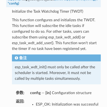
*
config
)
Initialize the Task Watchdog Timer (TWDT)
This function configures and initializes the TWDT.
This function will subscribe the idle tasks if
configured to do so. For other tasks, users can
subscribe them using esp_task_wdt_add() or
esp_task_wdt_add_user(). This function won't start
the timer if no task have been registered yet.
备注
esp_task_wdt_init() must only be called after the
scheduler is started. Moreover, it must not be
called by multiple tasks simultaneously.
参数
config
--
[in]
Configuration structure
返回
ESP_OK: Initialization was successful