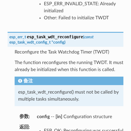
ESP_ERR_INVALID_STATE: Already
initialized
Other: Failed to initialize TWDT
esp_task_wdt_reconfigure
esp_err_t
(
const
esp_task_wdt_config_t
*
config
)
Reconfigure the Task Watchdog Timer (TWDT)
The function reconfigures the running TWDT. It must
already be initialized when this function is called.
备注
esp_task_wdt_reconfigure() must not be called by
multiple tasks simultaneously.
参数
config
--
[in]
Configuration structure
返回
ESP_OK: Reconfiguring was successful