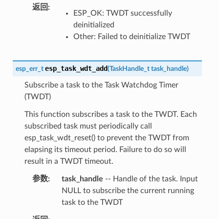
返回
ESP_OK: TWDT successfully
deinitialized
Other: Failed to deinitialize TWDT
esp_task_wdt_add
esp_err_t
(
TaskHandle_t
task_handle
)
Subscribe a task to the Task Watchdog Timer
(TWDT)
This function subscribes a task to the TWDT. Each
subscribed task must periodically call
esp_task_wdt_reset() to prevent the TWDT from
elapsing its timeout period. Failure to do so will
result in a TWDT timeout.
参数
task_handle
-- Handle of the task. Input
NULL to subscribe the current running
task to the TWDT