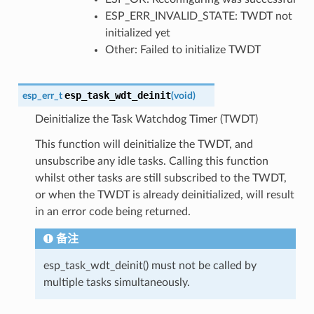
ESP_ERR_INVALID_STATE: TWDT not
initialized yet
Other: Failed to initialize TWDT
esp_task_wdt_deinit
esp_err_t
(
void
)
Deinitialize the Task Watchdog Timer (TWDT)
This function will deinitialize the TWDT, and
unsubscribe any idle tasks. Calling this function
whilst other tasks are still subscribed to the TWDT,
or when the TWDT is already deinitialized, will result
in an error code being returned.
备注
esp_task_wdt_deinit() must not be called by
multiple tasks simultaneously.