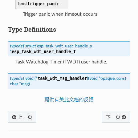
trigger_panic
bool
Trigger panic when timeout occurs
Type Definitions
typedef
struct
esp_task_wdt_user_handle_s
esp_task_wdt_user_handle_t
*
Task Watchdog Timer (TWDT) user handle.
task_wdt_msg_handler
typedef
void
(
*
)
(
void
*
opaque
,
const
char
*
msg
)
提供有关此文档的反馈
上一页
下一页