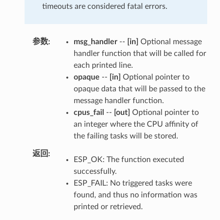
timeouts are considered fatal errors.
参数
msg_handler
--
[in]
Optional message
handler function that will be called for
each printed line.
opaque
--
[in]
Optional pointer to
opaque data that will be passed to the
message handler function.
cpus_fail
--
[out]
Optional pointer to
an integer where the CPU affinity of
the failing tasks will be stored.
返回
ESP_OK: The function executed
successfully.
ESP_FAIL: No triggered tasks were
found, and thus no information was
printed or retrieved.