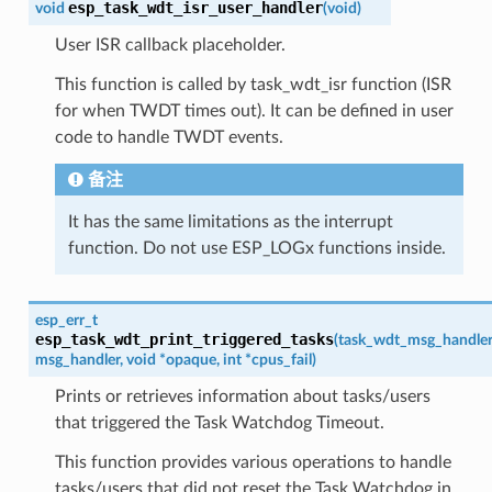
esp_task_wdt_isr_user_handler
void
(
void
)
User ISR callback placeholder.
This function is called by task_wdt_isr function (ISR
for when TWDT times out). It can be defined in user
code to handle TWDT events.
备注
It has the same limitations as the interrupt
function. Do not use ESP_LOGx functions inside.
esp_err_t
esp_task_wdt_print_triggered_tasks
(
task_wdt_msg_handle
msg_handler
,
void
*
opaque
,
int
*
cpus_fail
)
Prints or retrieves information about tasks/users
that triggered the Task Watchdog Timeout.
This function provides various operations to handle
tasks/users that did not reset the Task Watchdog in