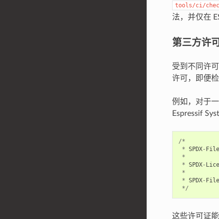
tools/ci/che
法，并仅在 E
第三方许
受到不同许可证许
许可，即便检
例如，对于一个由 
Espressi
/*
*
SPDX
-
Fil
*
*
SPDX
-
Lic
*
*
SPDX
-
Fil
*/
这些许可证