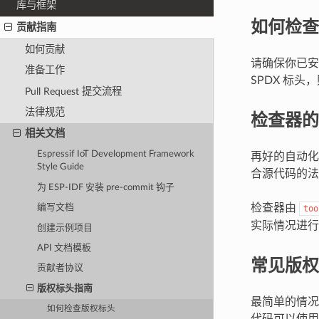
库与框架
如何检查
贡献指南
如何贡献
请确保你已
准备工作
SPDX 标
Pull Request 提交流程
法律规范
检查器的
相关文档
Espressif IoT Development Framework
再好的自动化
Style Guide
合源代码的法
为 ESP-IDF 安装 pre-commit 钩子
检查器由
编写文档
too
实际情况进行
创建示例项目
API 文档模板
常见版权
贡献者协议
版权标头指南
最简单的情况
如何检查版权标头
代码可以使用如