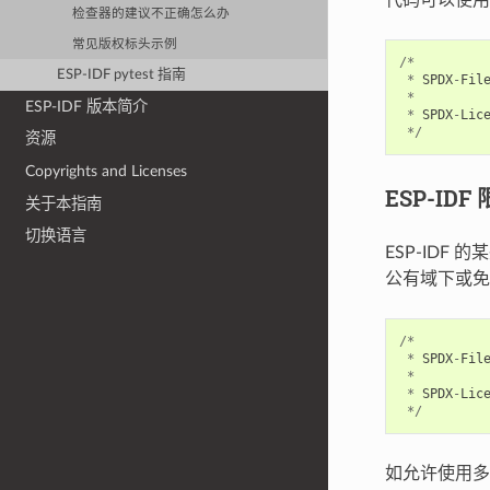
检查器的建议不正确怎么办
常见版权标头示例
/*
ESP-IDF pytest 指南
*
SPDX
-
Fil
*
ESP-IDF 版本简介
*
SPDX
-
Lic
*/
资源
Copyrights and Licenses
ESP-ID
关于本指南
切换语言
ESP-ID
公有域下或免费
/*
*
SPDX
-
Fil
*
*
SPDX
-
Lic
*/
如允许使用