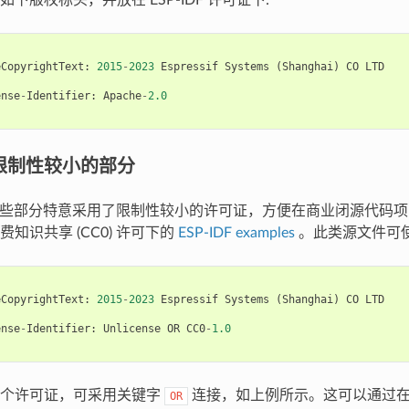
eCopyrightText
:
2015
-
2023
Espressif
Systems
(
Shanghai
)
CO
LTD
ense
-
Identifier
:
Apache
-
2.0
F 限制性较小的部分
F 的某些部分特意采用了限制性较小的许可证，方便在商业闭源代码
知识共享 (CC0) 许可下的
ESP-IDF examples
。此类源文件可使
eCopyrightText
:
2015
-
2023
Espressif
Systems
(
Shanghai
)
CO
LTD
ense
-
Identifier
:
Unlicense
OR
CC0
-
1.0
多个许可证，可采用关键字
连接，如上例所示。这可以通过
OR