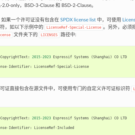
.0-only，BSD-3-Clause 和 BSD-2-Clause。
 如果一个许可证没有包含在
SPDX license list
中，可使用
Licens
识符，如以下示例中的
。另外，必须
LicenseRef-Special-License
文件夹下的
路径中:
cense
LICENSES
eCopyrightText
:
2015
-
2023
Espressif
Systems
(
Shanghai
)
CO
LTD
ense
-
Identifier
:
LicenseRef
-
Special
-
License
许可证直接包含在源文件中，可使用专门的自定义许可证标识符
eCopyrightText
:
2015
-
2023
Espressif
Systems
(
Shanghai
)
CO
LTD
ense
-
Identifier
:
LicenseRef
-
Included