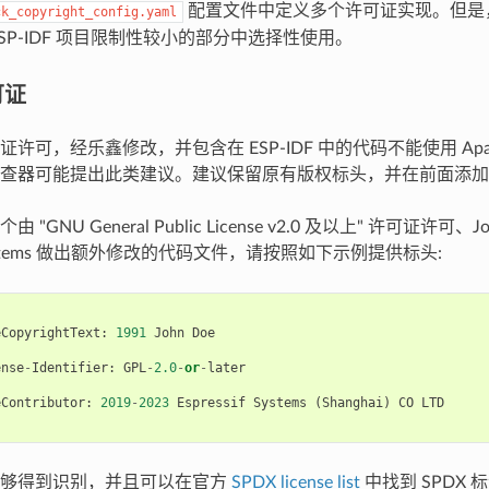
配置文件中定义多个许可证实现。但是
ck_copyright_config.yaml
SP-IDF 项目限制性较小的部分中选择性使用。
可证
可，经乐鑫修改，并包含在 ESP-IDF 中的代码不能使用 Apache L
查器可能提出此类建议。建议保留原有版权标头，并在前面添加 S
"GNU General Public License v2.0 及以上" 许可证许可、
f Systems 做出额外修改的代码文件，请按照如下示例提供标头:
eCopyrightText
:
1991
John
Doe
ense
-
Identifier
:
GPL
-
2.0
-
or
-
later
eContributor
:
2019
-
2023
Espressif
Systems
(
Shanghai
)
CO
LTD
能够得到识别，并且可以在官方
SPDX license list
中找到 SPDX