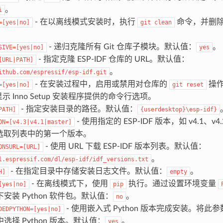
。
i
- 在以离线模式安装时，执行
命令，并删
=[yes|no]
git
clean
。
- 递归克隆所有 Git 仓库子模块。默认值：
。
SIVE=[yes|no]
yes
- 指定克隆 ESP-IDF 仓库的 URL。默认值：
[URL|PATH]
。
ithub.com/espressif/esp-idf.git
- 在安装过程中，启用或禁用对仓库的
操作
=[yes|no]
git
reset
显示 Inno Setup 安装程序提供的命令行选项。
- 指定安装目录的路径。默认值：
PATH]
{userdesktop}\esp-idf}
- 使用指定的 ESP-IDF 版本，如 v4.1、v
ON=[v4.3|v4.1|master]
选取列表中的第一个版本。
- 使用 URL 下载 ESP-IDF 版本列表。默认值：
ONSURL=[URL]
。
l.espressif.com/dl/esp-idf/idf_versions.txt
- 在指定目录中存储安装日志文件。默认值：
。
H]
empty
- 在离线模式下，使用
执行。通过设置环境变量
[yes|no]
pip
安装 Python 软件包。默认值：
。
no
- 使用嵌入式 Python 版本完成安装。将此
DEDPYTHON=[yes|no]
选择 Python 版本。默认值：
。
yes