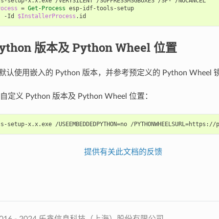
ls-setup-x
.
x
.
exe
/
VERYSILENT
/
SUPPRESSMSGBOXES
/
SP
-
/
NOCANCEL
rocess
=
Get-Process
esp-idf-tools-setup
s
-Id
$InstallerProcess
.
id
thon 版本及 Python Wheel 位置
序默认使用嵌入的 Python 版本，并参考预定义的 Python Whe
义 Python 版本及 Python Wheel 位置：
提供有关此文档的反馈
2016 - 2024 乐鑫信息科技（上海）股份有限公司.