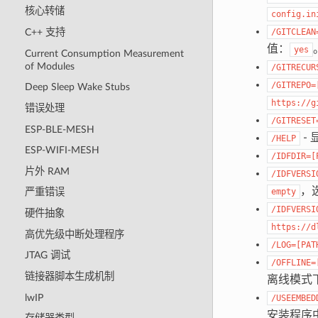
核心转储
config.in
/GITCLEAN
C++ 支持
值：
yes
Current Consumption Measurement
of Modules
/GITRECUR
/GITREPO=
Deep Sleep Wake Stubs
https://g
错误处理
/GITRESET
ESP-BLE-MESH
- 
/HELP
ESP-WIFI-MESH
/IDFDIR=[
片外 RAM
/IDFVERSI
，
empty
严重错误
/IDFVERSI
硬件抽象
https://d
高优先级中断处理程序
/LOG=[PAT
JTAG 调试
/OFFLINE=
链接器脚本生成机制
离线模式下
lwIP
/USEEMBED
安装程序中