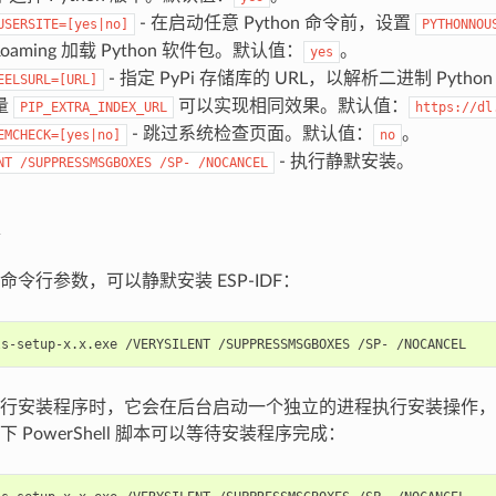
- 在启动任意 Python 命令前，设置
USERSITE=[yes|no]
PYTHONNOU
aRoaming 加载 Python 软件包。默认值：
。
yes
- 指定 PyPi 存储库的 URL，以解析二进制 Pytho
EELSURL=[URL]
量
可以实现相同效果。默认值：
PIP_EXTRA_INDEX_URL
https://dl
- 跳过系统检查页面。默认值：
。
EMCHECK=[yes|no]
no
- 执行静默安装。
NT
/SUPPRESSMSGBOXES
/SP-
/NOCANCEL
令行参数，可以静默安装 ESP-IDF：
行安装程序时，它会在后台启动一个独立的进程执行安装操作，
 PowerShell 脚本可以等待安装程序完成：