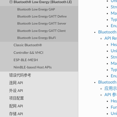
Un
Bluetooth® Low Energy (Bluetooth LE)
Str
Bluetooth Low Energy GAP
Ma
Bluetooth Low Energy GATT Define
Typ
Bluetooth Low Energy GATT Server
En
Bluetooth Low Energy GATT Client
Bluetooth
API Re
Bluetooth Low Energy BluFi
Hea
Classic Bluetooth®
Un
Controller && VHCI
Str
ESP-BLE-MESH
Ma
NimBLE-based Host APIs
Typ
错误代码参考
En
Bluetooth
连网 API
应用示
外设 API
API 
项目配置
Hea
配网 API
Fun
Un
存储 API