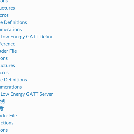
ions
uctures
cros
e Definitions
umerations
 Low Energy GATT Define
ference
der File
ions
uctures
cros
e Definitions
umerations
 Low Energy GATT Server
例
参考
der File
ctions
ions