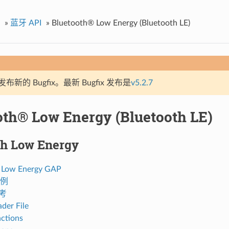
»
蓝牙 API
»
Bluetooth® Low Energy (Bluetooth LE)
新的 Bugfix。最新 Bugfix 发布是
v5.2.7
oth® Low Energy (Bluetooth LE)
th Low Energy
 Low Energy GAP
例
参考
der File
ctions