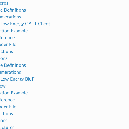
cros
e Definitions
umerations
 Low Energy GATT Client
ation Example
ference
der File
ctions
ions
e Definitions
umerations
 Low Energy BluFi
iew
ation Example
ference
der File
ctions
ions
uctures