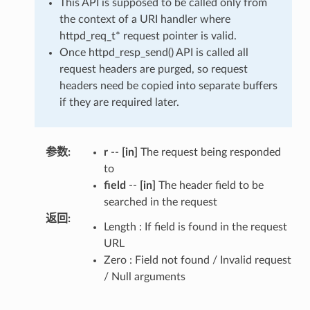
This API is supposed to be called only from
the context of a URI handler where
httpd_req_t* request pointer is valid.
Once httpd_resp_send() API is called all
request headers are purged, so request
headers need be copied into separate buffers
if they are required later.
参数
:
r
--
[in]
The request being responded
to
field
--
[in]
The header field to be
searched in the request
返回
:
Length : If field is found in the request
URL
Zero : Field not found / Invalid request
/ Null arguments