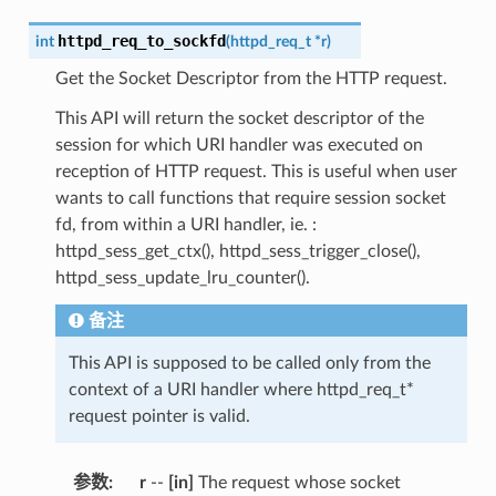
httpd_req_to_sockfd
int
(
httpd_req_t
*
r
)
Get the Socket Descriptor from the HTTP request.
This API will return the socket descriptor of the
session for which URI handler was executed on
reception of HTTP request. This is useful when user
wants to call functions that require session socket
fd, from within a URI handler, ie. :
httpd_sess_get_ctx(), httpd_sess_trigger_close(),
httpd_sess_update_lru_counter().
备注
This API is supposed to be called only from the
context of a URI handler where httpd_req_t*
request pointer is valid.
参数
:
r
--
[in]
The request whose socket