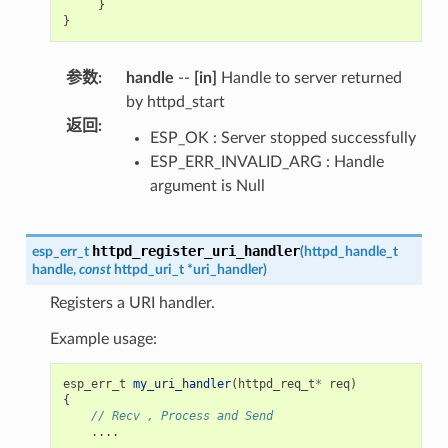
}
}
参数
:
handle
--
[in]
Handle to server returned
by httpd_start
返回
:
ESP_OK : Server stopped successfully
ESP_ERR_INVALID_ARG : Handle
argument is Null
httpd_register_uri_handler
esp_err_t
(
httpd_handle_t
handle
,
const
httpd_uri_t
*
uri_handler
)
Registers a URI handler.
Example usage:
esp_err_t
my_uri_handler
(
httpd_req_t
*
req
)
{
// Recv , Process and Send
....
....