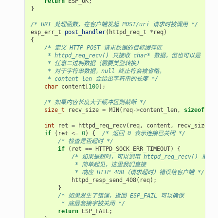
return
ESP_OK
;
}
/* URI 处理函数，在客户端发起 POST/uri 请求时被调用 */
esp_err_t
post_handler
(
httpd_req_t
*
req
)
{
/* 定义 HTTP POST 请求数据的目标缓存区
     * httpd_req_recv() 只接收 char* 数据，但也可以是
     * 任意二进制数据（需要类型转换）
     * 对于字符串数据，null 终止符会被省略，
     * content_len 会给出字符串的长度 */
char
content
[
100
];
/* 如果内容长度大于缓冲区则截断 */
size_t
recv_size
=
MIN
(
req
->
content_len
,
sizeof
(
con
int
ret
=
httpd_req_recv
(
req
,
content
,
recv_size
);
if
(
ret
<=
0
)
{
/* 返回 0 表示连接已关闭 */
/* 检查是否超时 */
if
(
ret
==
HTTPD_SOCK_ERR_TIMEOUT
)
{
/* 如果是超时，可以调用 httpd_req_recv() 重试
             * 简单起见，这里我们直接
             * 响应 HTTP 408（请求超时）错误给客户端 */
httpd_resp_send_408
(
req
);
}
/* 如果发生了错误，返回 ESP_FAIL 可以确保
         * 底层套接字被关闭 */
return
ESP_FAIL
;