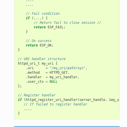
....
// Fail condition
if
(....)
{
// Return fail to close session //
return
ESP_FAIL
;
}
// On success
return
ESP_OK
;
}
// URI handler structure
httpd_uri_t
my_uri
{
.
uri
=
"/my_uri/path/xyz"
,
.
method
=
HTTPD_GET
,
.
handler
=
my_uri_handler
,
.
user_ctx
=
NULL
};
// Register handler
if
(
httpd_register_uri_handler
(
server_handle
,
&
my_uri
)
// If failed to register handler
....
}