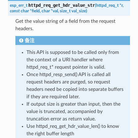
httpd_req_get_hdr_value_str
esp_err_t
(
httpd_req_t
*
r
,
const
char
*
field
,
char
*
val
,
size_t
val_size
)
Get the value string of a field from the request
headers.
备注
This API is supposed to be called only from
the context of a URI handler where
httpd_req_t* request pointer is valid.
Once httpd_resp_send() API is called all
request headers are purged, so request
headers need be copied into separate buffers
if they are required later.
If output size is greater than input, then the
value is truncated, accompanied by
truncation error as return value.
Use httpd_req_get_hdr_value_len() to know
the right buffer length