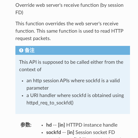
Override web server's receive function (by session
FD)
This function overrides the web server's receive
function. This same function is used to read HTTP
request packets.
备注
This API is supposed to be called either from the
context of
an http session APIs where sockfd is a valid
parameter
a URI handler where sockfd is obtained using
httpd_req_to_sockfd()
参数
:
hd
--
[in]
HTTPD instance handle
sockfd
--
[in]
Session socket FD