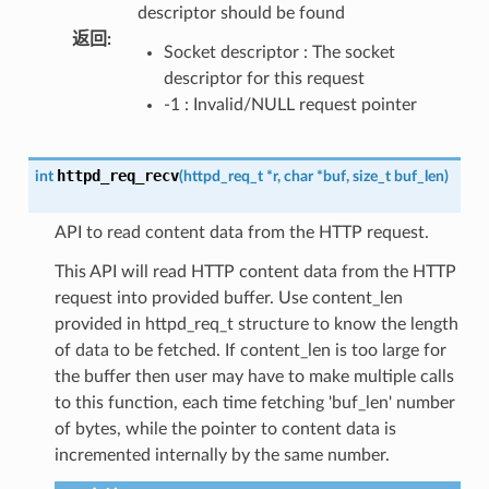
descriptor should be found
返回
:
Socket descriptor : The socket
descriptor for this request
-1 : Invalid/NULL request pointer
httpd_req_recv
int
(
httpd_req_t
*
r
,
char
*
buf
,
size_t
buf_len
)
API to read content data from the HTTP request.
This API will read HTTP content data from the HTTP
request into provided buffer. Use content_len
provided in httpd_req_t structure to know the length
of data to be fetched. If content_len is too large for
the buffer then user may have to make multiple calls
to this function, each time fetching 'buf_len' number
of bytes, while the pointer to content data is
incremented internally by the same number.