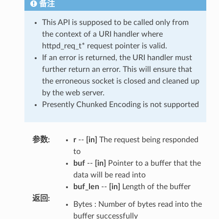
备注
This API is supposed to be called only from
the context of a URI handler where
httpd_req_t* request pointer is valid.
If an error is returned, the URI handler must
further return an error. This will ensure that
the erroneous socket is closed and cleaned up
by the web server.
Presently Chunked Encoding is not supported
参数
:
r
--
[in]
The request being responded
to
buf
--
[in]
Pointer to a buffer that the
data will be read into
buf_len
--
[in]
Length of the buffer
返回
:
Bytes : Number of bytes read into the
buffer successfully