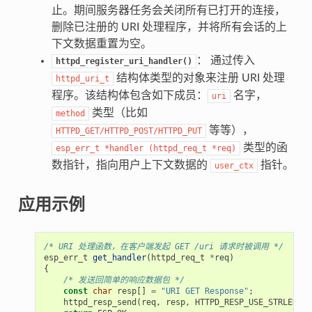
止。期间服务器任务会关闭所有已打开的连接，
删除已注册的 URI 处理程序，并将所有会话的上
下文数据重置为空。
： 通过传入
httpd_register_uri_handler()
结构体类型的对象来注册 URI 处理
httpd_uri_t
程序。该结构体包含如下成员：
名字，
uri
类型（比如
method
等等），
HTTPD_GET/HTTPD_POST/HTTPD_PUT
类型的函
esp_err_t
*handler
(httpd_req_t
*req)
数指针，指向用户上下文数据的
指针。
user_ctx
应用示例
/* URI 处理函数，在客户端发起 GET /uri 请求时被调用 */
esp_err_t
get_handler
(
httpd_req_t
*
req
)
{
/* 发送回简单的响应数据包 */
const
char
resp
[]
=
"URI GET Response"
;
httpd_resp_send
(
req
,
resp
,
HTTPD_RESP_USE_STRLEN
);