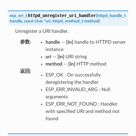
httpd_unregister_uri_handler
esp_err_t
(
httpd_handle_t
handle
,
const
char
*
uri
,
httpd_method_t
method
)
Unregister a URI handler.
参数
:
handle
--
[in]
handle to HTTPD server
instance
uri
--
[in]
URI string
method
--
[in]
HTTP method
返回
:
ESP_OK : On successfully
deregistering the handler
ESP_ERR_INVALID_ARG : Null
arguments
ESP_ERR_NOT_FOUND : Handler
with specified URI and method not
found