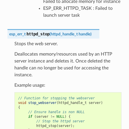
Failed to allocate memory for instance
ESP_ERR_HTTPD_TASK : Failed to
launch server task
httpd_stop
esp_err_t
(
httpd_handle_t
handle
)
Stops the web server.
Deallocates memory/resources used by an HTTP
server instance and deletes it. Once deleted the
handle can no longer be used for accessing the
instance.
Example usage:
// Function for stopping the webserver
void
stop_webserver
(
httpd_handle_t
server
)
{
// Ensure handle is non NULL
if
(
server
!=
NULL
)
{
// Stop the httpd server
httpd_stop
(
server
);