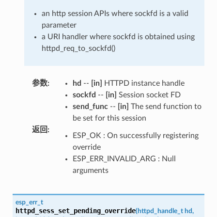
an http session APIs where sockfd is a valid
parameter
a URI handler where sockfd is obtained using
httpd_req_to_sockfd()
参数
:
hd
--
[in]
HTTPD instance handle
sockfd
--
[in]
Session socket FD
send_func
--
[in]
The send function to
be set for this session
返回
:
ESP_OK : On successfully registering
override
ESP_ERR_INVALID_ARG : Null
arguments
esp_err_t
httpd_sess_set_pending_override
(
httpd_handle_t
hd
,