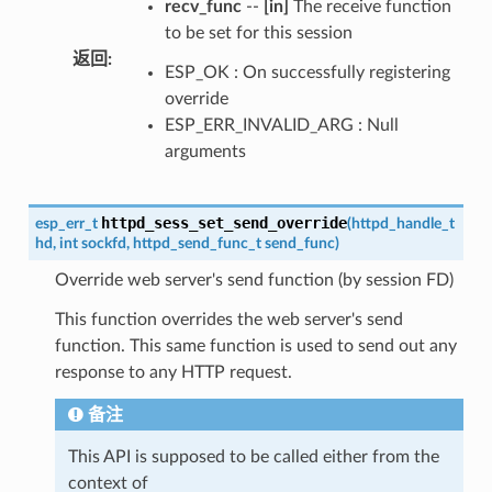
recv_func
--
[in]
The receive function
to be set for this session
返回
:
ESP_OK : On successfully registering
override
ESP_ERR_INVALID_ARG : Null
arguments
httpd_sess_set_send_override
esp_err_t
(
httpd_handle_t
hd
,
int
sockfd
,
httpd_send_func_t
send_func
)
Override web server's send function (by session FD)
This function overrides the web server's send
function. This same function is used to send out any
response to any HTTP request.
备注
This API is supposed to be called either from the
context of