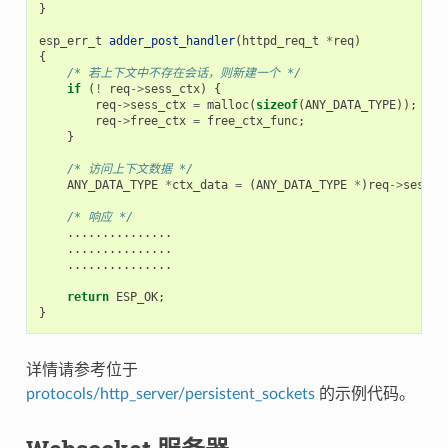
}
esp_err_t
adder_post_handler
(
httpd_req_t
*
req
)
{
/* 若上下文中不存在会话，则新建一个 */
if
(
!
req
->
sess_ctx
)
{
req
->
sess_ctx
=
malloc
(
sizeof
(
ANY_DATA_TYPE
));
/
req
->
free_ctx
=
free_ctx_func
;
/
}
/* 访问上下文数据 */
ANY_DATA_TYPE
*
ctx_data
=
(
ANY_DATA_TYPE
*
)
req
->
sess_c
/* 响应 */
...............
...............
...............
return
ESP_OK
;
}
详情请参考位于
protocols/http_server/persistent_sockets
的示例代码。