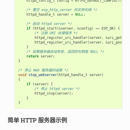
httpd_config_t
config
=
HTTPD_DEFAULT_CONFIG
();
/* 置空 esp_http_server 的实例句柄 */
httpd_handle_t
server
=
NULL
;
/* 启动 httpd server */
if
(
httpd_start
(
&
server
,
&
config
)
==
ESP_OK
)
{
/* 注册 URI 处理程序 */
httpd_register_uri_handler
(
server
,
&
uri_get
);
httpd_register_uri_handler
(
server
,
&
uri_post
);
}
/* 如果服务器启动失败，返回的句柄是 NULL */
return
server
;
}
/* 停止 Web 服务器的函数 */
void
stop_webserver
(
httpd_handle_t
server
)
{
if
(
server
)
{
/* 停止 httpd server */
httpd_stop
(
server
);
}
}
简单 HTTP 服务器示例