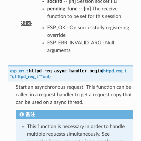
sockfd
--
[in]
Session socket FD
pending_func
--
[in]
The receive
function to be set for this session
返回
:
ESP_OK : On successfully registering
override
ESP_ERR_INVALID_ARG : Null
arguments
httpd_req_async_handler_begin
esp_err_t
(
httpd_req_t
*
r
,
httpd_req_t
*
*
out
)
Start an asynchronous request. This function can be
called in a request handler to get a request copy that
can be used on a async thread.
备注
This function is necessary in order to handle
multiple requests simultaneously. See