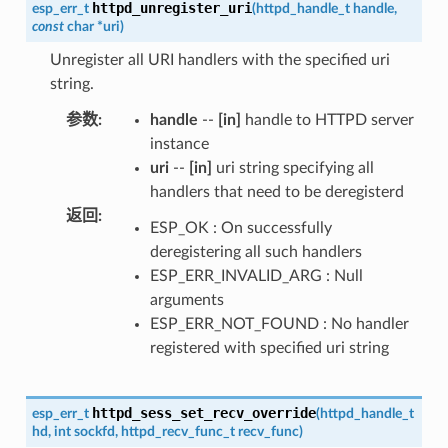
httpd_unregister_uri
esp_err_t
(
httpd_handle_t
handle
,
const
char
*
uri
)
Unregister all URI handlers with the specified uri
string.
参数
:
handle
--
[in]
handle to HTTPD server
instance
uri
--
[in]
uri string specifying all
handlers that need to be deregisterd
返回
:
ESP_OK : On successfully
deregistering all such handlers
ESP_ERR_INVALID_ARG : Null
arguments
ESP_ERR_NOT_FOUND : No handler
registered with specified uri string
httpd_sess_set_recv_override
esp_err_t
(
httpd_handle_t
hd
,
int
sockfd
,
httpd_recv_func_t
recv_func
)