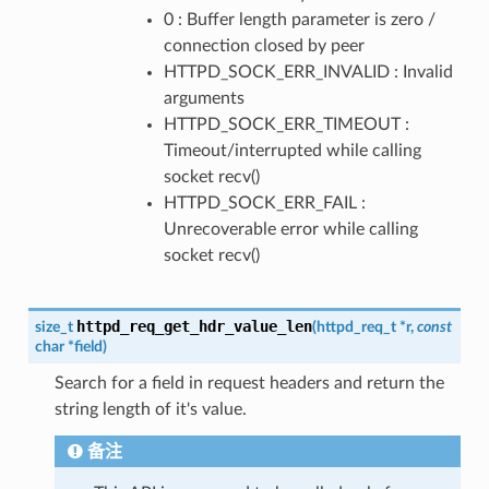
0 : Buffer length parameter is zero /
connection closed by peer
HTTPD_SOCK_ERR_INVALID : Invalid
arguments
HTTPD_SOCK_ERR_TIMEOUT :
Timeout/interrupted while calling
socket recv()
HTTPD_SOCK_ERR_FAIL :
Unrecoverable error while calling
socket recv()
httpd_req_get_hdr_value_len
size_t
(
httpd_req_t
*
r
,
const
char
*
field
)
Search for a field in request headers and return the
string length of it's value.
备注