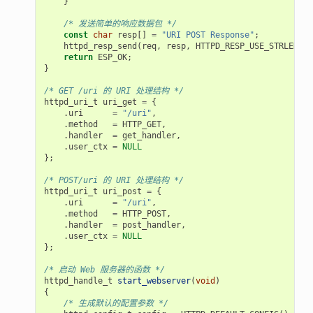
}
/* 发送简单的响应数据包 */
const
char
resp
[]
=
"URI POST Response"
;
httpd_resp_send
(
req
,
resp
,
HTTPD_RESP_USE_STRLEN
);
return
ESP_OK
;
}
/* GET /uri 的 URI 处理结构 */
httpd_uri_t
uri_get
=
{
.
uri
=
"/uri"
,
.
method
=
HTTP_GET
,
.
handler
=
get_handler
,
.
user_ctx
=
NULL
};
/* POST/uri 的 URI 处理结构 */
httpd_uri_t
uri_post
=
{
.
uri
=
"/uri"
,
.
method
=
HTTP_POST
,
.
handler
=
post_handler
,
.
user_ctx
=
NULL
};
/* 启动 Web 服务器的函数 */
httpd_handle_t
start_webserver
(
void
)
{
/* 生成默认的配置参数 */