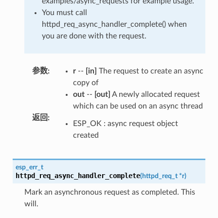
examples/async_requests for example usage.
You must call
httpd_req_async_handler_complete() when
you are done with the request.
参数
:
r
--
[in]
The request to create an async
copy of
out
--
[out]
A newly allocated request
which can be used on an async thread
返回
:
ESP_OK : async request object
created
esp_err_t
httpd_req_async_handler_complete
(
httpd_req_t
*
r
)
Mark an asynchronous request as completed. This
will.