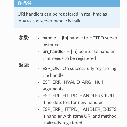
备注
URI handlers can be registered in real time as
long as the server handle is valid.
参数
:
handle
--
[in]
handle to HTTPD server
instance
uri_handler
--
[in]
pointer to handler
that needs to be registered
返回
:
ESP_OK : On successfully registering
the handler
ESP_ERR_INVALID_ARG : Null
arguments
ESP_ERR_HTTPD_HANDLERS_FULL :
If no slots left for new handler
ESP_ERR_HTTPD_HANDLER_EXISTS :
If handler with same URI and method
is already registered