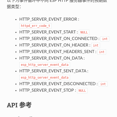
以下为事件循环中不同 ESP HTTP 服务器事件的预期数
据类型：
HTTP_SERVER_EVENT_ERROR :
httpd_err_code_t
HTTP_SERVER_EVENT_START :
NULL
HTTP_SERVER_EVENT_ON_CONNECTED :
int
HTTP_SERVER_EVENT_ON_HEADER :
int
HTTP_SERVER_EVENT_HEADERS_SENT :
int
HTTP_SERVER_EVENT_ON_DATA :
esp_http_server_event_data
HTTP_SERVER_EVENT_SENT_DATA :
esp_http_server_event_data
HTTP_SERVER_EVENT_DISCONNECTED :
int
HTTP_SERVER_EVENT_STOP :
NULL
API 参考