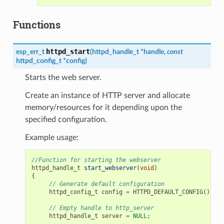
Functions
httpd_start
esp_err_t
(
httpd_handle_t
*
handle
,
const
httpd_config_t
*
config
)
Starts the web server.
Create an instance of HTTP server and allocate
memory/resources for it depending upon the
specified configuration.
Example usage:
//Function for starting the webserver
httpd_handle_t
start_webserver
(
void
)
{
// Generate default configuration
httpd_config_t
config
=
HTTPD_DEFAULT_CONFIG
();
// Empty handle to http_server
httpd_handle_t
server
=
NULL
;