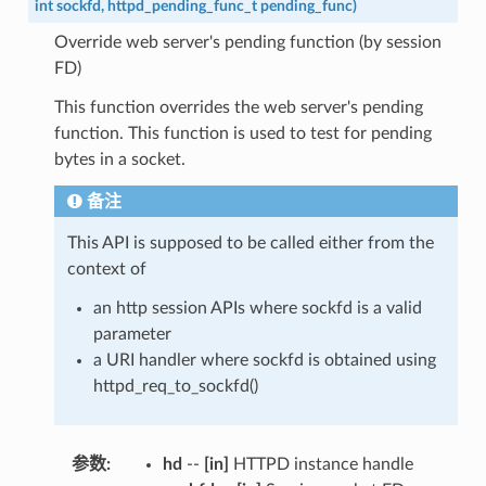
int
sockfd
,
httpd_pending_func_t
pending_func
)
Override web server's pending function (by session
FD)
This function overrides the web server's pending
function. This function is used to test for pending
bytes in a socket.
备注
This API is supposed to be called either from the
context of
an http session APIs where sockfd is a valid
parameter
a URI handler where sockfd is obtained using
httpd_req_to_sockfd()
参数
:
hd
--
[in]
HTTPD instance handle