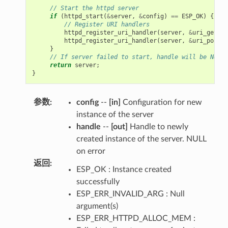
// Start the httpd server
if
(
httpd_start
(
&
server
,
&
config
)
==
ESP_OK
)
{
// Register URI handlers
httpd_register_uri_handler
(
server
,
&
uri_get
);
httpd_register_uri_handler
(
server
,
&
uri_post
);
}
// If server failed to start, handle will be NULL
return
server
;
}
参数
:
config
--
[in]
Configuration for new
instance of the server
handle
--
[out]
Handle to newly
created instance of the server. NULL
on error
返回
:
ESP_OK : Instance created
successfully
ESP_ERR_INVALID_ARG : Null
argument(s)
ESP_ERR_HTTPD_ALLOC_MEM :