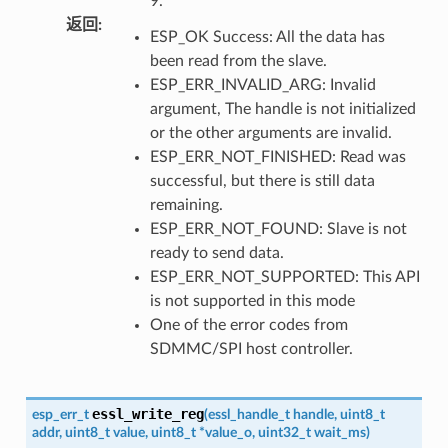
9.
返回
:
ESP_OK Success: All the data has
been read from the slave.
ESP_ERR_INVALID_ARG: Invalid
argument, The handle is not initialized
or the other arguments are invalid.
ESP_ERR_NOT_FINISHED: Read was
successful, but there is still data
remaining.
ESP_ERR_NOT_FOUND: Slave is not
ready to send data.
ESP_ERR_NOT_SUPPORTED: This API
is not supported in this mode
One of the error codes from
SDMMC/SPI host controller.
essl_write_reg
esp_err_t
(
essl_handle_t
handle
,
uint8_t
addr
,
uint8_t
value
,
uint8_t
*
value_o
,
uint32_t
wait_ms
)