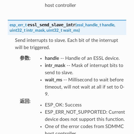
host controller
essl_send_slave_intr
esp_err_t
(
essl_handle_t
handle
,
uint32_t
intr_mask
,
uint32_t
wait_ms
)
Send interrupts to slave. Each bit of the interrupt
will be triggered.
参数
:
handle
-- Handle of an ESSL device.
intr_mask
-- Mask of interrupt bits to
send to slave.
wait_ms
-- Millisecond to wait before
timeout, will not wait at all if set to 0-
9.
返回
:
ESP_OK: Success
ESP_ERR_NOT_SUPPORTED: Current
device does not support this function.
One of the error codes from SDMMC
host controller