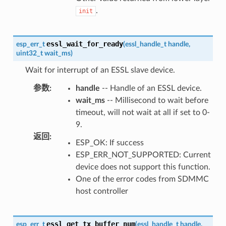
.
init
essl_wait_for_ready
esp_err_t
(
essl_handle_t
handle
,
uint32_t
wait_ms
)
Wait for interrupt of an ESSL slave device.
参数
:
handle
-- Handle of an ESSL device.
wait_ms
-- Millisecond to wait before
timeout, will not wait at all if set to 0-
9.
返回
:
ESP_OK: If success
ESP_ERR_NOT_SUPPORTED: Current
device does not support this function.
One of the error codes from SDMMC
host controller
essl_get_tx_buffer_num
esp_err_t
(
essl_handle_t
handle
,