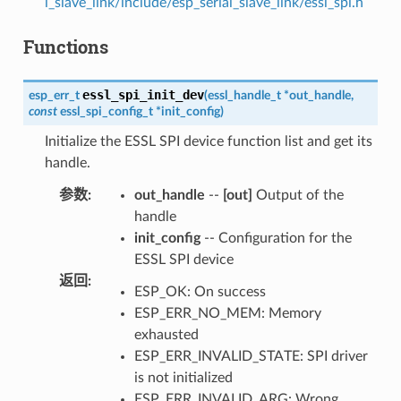
l_slave_link/include/esp_serial_slave_link/essl_spi.h
Functions
essl_spi_init_dev
esp_err_t
(
essl_handle_t
*
out_handle
,
const
essl_spi_config_t
*
init_config
)
Initialize the ESSL SPI device function list and get its
handle.
参数
:
out_handle
--
[out]
Output of the
handle
init_config
-- Configuration for the
ESSL SPI device
返回
:
ESP_OK: On success
ESP_ERR_NO_MEM: Memory
exhausted
ESP_ERR_INVALID_STATE: SPI driver
is not initialized
ESP_ERR_INVALID_ARG: Wrong