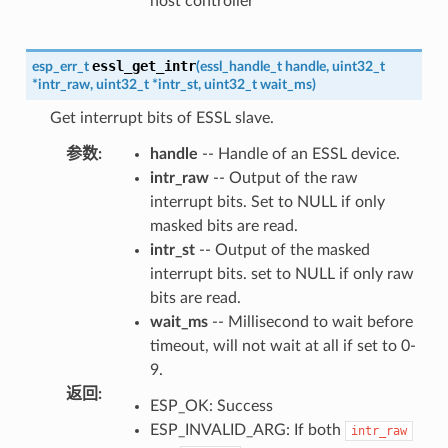
host controller
essl_get_intr
esp_err_t
(
essl_handle_t
handle
,
uint32_t
*
intr_raw
,
uint32_t
*
intr_st
,
uint32_t
wait_ms
)
Get interrupt bits of ESSL slave.
参数
:
handle
-- Handle of an ESSL device.
intr_raw
-- Output of the raw
interrupt bits. Set to NULL if only
masked bits are read.
intr_st
-- Output of the masked
interrupt bits. set to NULL if only raw
bits are read.
wait_ms
-- Millisecond to wait before
timeout, will not wait at all if set to 0-
9.
返回
:
ESP_OK: Success
ESP_INVALID_ARG: If both
intr_raw