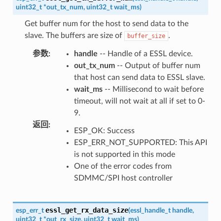
uint32_t
*
out_tx_num
,
uint32_t
wait_ms
)
Get buffer num for the host to send data to the
slave. The buffers are size of
.
buffer_size
参数
:
handle
-- Handle of a ESSL device.
out_tx_num
-- Output of buffer num
that host can send data to ESSL slave.
wait_ms
-- Millisecond to wait before
timeout, will not wait at all if set to 0-
9.
返回
:
ESP_OK: Success
ESP_ERR_NOT_SUPPORTED: This API
is not supported in this mode
One of the error codes from
SDMMC/SPI host controller
essl_get_rx_data_size
esp_err_t
(
essl_handle_t
handle
,
uint32_t
*
out_rx_size
,
uint32_t
wait_ms
)