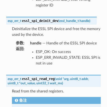
register ID
essl_spi_deinit_dev
esp_err_t
(
essl_handle_t
handle
)
Deinitialize the ESSL SPI device and free the memory
used by the device.
参数
:
handle
-- Handle of the ESSL SPI device
返回
:
ESP_OK: On success
ESP_ERR_INVALID_STATE: ESSL SPI is
not in use
essl_spi_read_reg
esp_err_t
(
void
*
arg
,
uint8_t
addr
,
uint8_t
*
out_value
,
uint32_t
wait_ms
)
Read from the shared registers.
备注