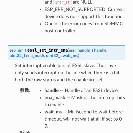
and
are NULL.
intr_st
ESP_ERR_NOT_SUPPORTED: Current
device does not support this function.
One of the error codes from SDMMC
host controller
essl_set_intr_ena
esp_err_t
(
essl_handle_t
handle
,
uint32_t
ena_mask
,
uint32_t
wait_ms
)
Set interrupt enable bits of ESSL slave. The slave
only sends interrupt on the line when there is a bit
both the raw status and the enable are set.
参数
:
handle
-- Handle of an ESSL device.
ena_mask
-- Mask of the interrupt bits
to enable.
wait_ms
-- Millisecond to wait before
timeout, will not wait at all if set to 0-
9.