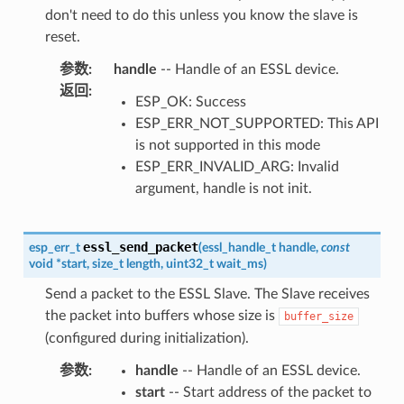
don't need to do this unless you know the slave is
reset.
参数
:
handle
-- Handle of an ESSL device.
返回
:
ESP_OK: Success
ESP_ERR_NOT_SUPPORTED: This API
is not supported in this mode
ESP_ERR_INVALID_ARG: Invalid
argument, handle is not init.
essl_send_packet
esp_err_t
(
essl_handle_t
handle
,
const
void
*
start
,
size_t
length
,
uint32_t
wait_ms
)
Send a packet to the ESSL Slave. The Slave receives
the packet into buffers whose size is
buffer_size
(configured during initialization).
参数
:
handle
-- Handle of an ESSL device.
start
-- Start address of the packet to