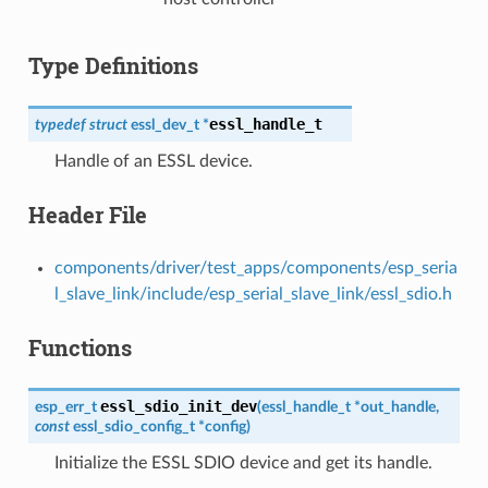
Type Definitions
essl_handle_t
typedef
struct
essl_dev_t
*
Handle of an ESSL device.
Header File
components/driver/test_apps/components/esp_seria
l_slave_link/include/esp_serial_slave_link/essl_sdio.h
Functions
essl_sdio_init_dev
esp_err_t
(
essl_handle_t
*
out_handle
,
const
essl_sdio_config_t
*
config
)
Initialize the ESSL SDIO device and get its handle.