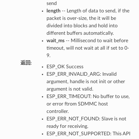
send
length
-- Length of data to send, if the
packet is over-size, the it will be
divided into blocks and hold into
different buffers automatically.
wait_ms
-- Millisecond to wait before
timeout, will not wait at all if set to 0-
9.
返回
:
ESP_OK Success
ESP_ERR_INVALID_ARG: Invalid
argument, handle is not init or other
argument is not valid.
ESP_ERR_TIMEOUT: No buffer to use,
or error ftrom SDMMC host
controller.
ESP_ERR_NOT_FOUND: Slave is not
ready for receiving.
ESP_ERR_NOT_SUPPORTED: This API