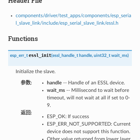
Header File
components/driver/test_apps/components/esp_seria
l_slave_link/include/esp_serial_slave_link/essl.h
Functions
essl_init
esp_err_t
(
essl_handle_t
handle
,
uint32_t
wait_ms
)
Initialize the slave.
参数
:
handle
-- Handle of an ESSL device.
wait_ms
-- Millisecond to wait before
timeout, will not wait at all if set to 0-
9.
返回
:
ESP_OK: If success
ESP_ERR_NOT_SUPPORTED: Current
device does not support this function.
Other value returned from lower layer