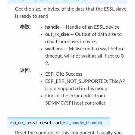
Get the size, in bytes, of the data that the ESSL slave
is ready to send
参数
:
handle
-- Handle of an ESSL device.
out_rx_size
-- Output of data size to
read from slave, in bytes
wait_ms
-- Millisecond to wait before
timeout, will not wait at all if set to 0-
9.
返回
:
ESP_OK: Success
ESP_ERR_NOT_SUPPORTED: This API
is not supported in this mode
One of the error codes from
SDMMC/SPI host controller
essl_reset_cnt
esp_err_t
(
essl_handle_t
handle
)
Reset the counters of this component. Usually you