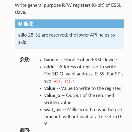
Write general purpose R/W registers (8-bit) of ESSL
slave.
备注
sdio 28-31 are reserved, the lower API helps to
skip.
参数
:
handle
-- Handle of an ESSL device.
addr
-- Address of register to write.
For SDIO, valid address: 0-59. For SPI,
see
essl_spi.h
value
-- Value to write to the register.
value_o
-- Output of the returned
written value.
wait_ms
-- Millisecond to wait before
timeout, will not wait at all if set to 0-
9.
返回
: