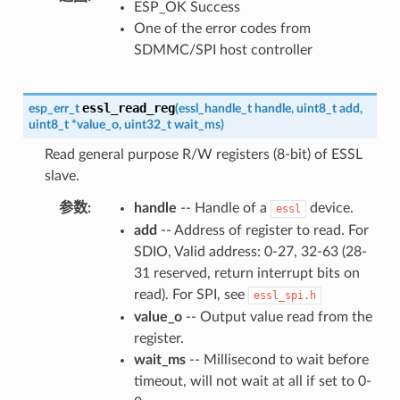
ESP_OK Success
One of the error codes from
SDMMC/SPI host controller
essl_read_reg
esp_err_t
(
essl_handle_t
handle
,
uint8_t
add
,
uint8_t
*
value_o
,
uint32_t
wait_ms
)
Read general purpose R/W registers (8-bit) of ESSL
slave.
参数
:
handle
-- Handle of a
device.
essl
add
-- Address of register to read. For
SDIO, Valid address: 0-27, 32-63 (28-
31 reserved, return interrupt bits on
read). For SPI, see
essl_spi.h
value_o
-- Output value read from the
register.
wait_ms
-- Millisecond to wait before
timeout, will not wait at all if set to 0-