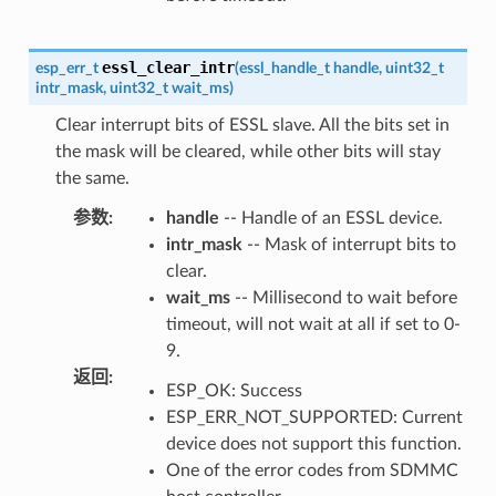
essl_clear_intr
esp_err_t
(
essl_handle_t
handle
,
uint32_t
intr_mask
,
uint32_t
wait_ms
)
Clear interrupt bits of ESSL slave. All the bits set in
the mask will be cleared, while other bits will stay
the same.
参数
:
handle
-- Handle of an ESSL device.
intr_mask
-- Mask of interrupt bits to
clear.
wait_ms
-- Millisecond to wait before
timeout, will not wait at all if set to 0-
9.
返回
:
ESP_OK: Success
ESP_ERR_NOT_SUPPORTED: Current
device does not support this function.
One of the error codes from SDMMC