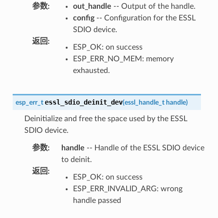
参数
:
out_handle
-- Output of the handle.
config
-- Configuration for the ESSL
SDIO device.
返回
:
ESP_OK: on success
ESP_ERR_NO_MEM: memory
exhausted.
essl_sdio_deinit_dev
esp_err_t
(
essl_handle_t
handle
)
Deinitialize and free the space used by the ESSL
SDIO device.
参数
:
handle
-- Handle of the ESSL SDIO device
to deinit.
返回
:
ESP_OK: on success
ESP_ERR_INVALID_ARG: wrong
handle passed