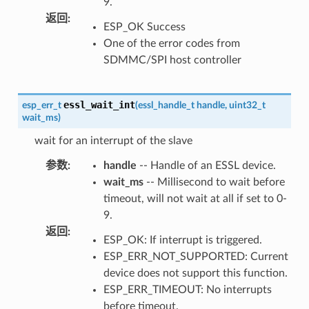
9.
返回
:
ESP_OK Success
One of the error codes from
SDMMC/SPI host controller
essl_wait_int
esp_err_t
(
essl_handle_t
handle
,
uint32_t
wait_ms
)
wait for an interrupt of the slave
参数
:
handle
-- Handle of an ESSL device.
wait_ms
-- Millisecond to wait before
timeout, will not wait at all if set to 0-
9.
返回
:
ESP_OK: If interrupt is triggered.
ESP_ERR_NOT_SUPPORTED: Current
device does not support this function.
ESP_ERR_TIMEOUT: No interrupts
before timeout.