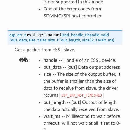
is not supported in this mode
One of the error codes from
SDMMC/SPI host controller.
essl_get_packet
esp_err_t
(
essl_handle_t
handle
,
void
*
out_data
,
size_t
size
,
size_t
*
out_length
,
uint32_t
wait_ms
)
Get a packet from ESSL slave.
参数
:
handle
-- Handle of an ESSL device.
out_data
--
[out]
Data output address
size
-- The size of the output buffer, if
the buffer is smaller than the size of
data to receive from slave, the driver
returns
ESP_ERR_NOT_FINISHED
out_length
--
[out]
Output of length
the data actually received from slave.
wait_ms
-- Millisecond to wait before
timeout, will not wait at all if set to 0-