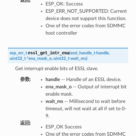
返回
:
ESP_OK: Success
ESP_ERR_NOT_SUPPORTED: Current
device does not support this function.
One of the error codes from SDMMC
host controller
essl_get_intr_ena
esp_err_t
(
essl_handle_t
handle
,
uint32_t
*
ena_mask_o
,
uint32_t
wait_ms
)
Get interrupt enable bits of ESSL slave.
参数
:
handle
-- Handle of an ESSL device.
ena_mask_o
-- Output of interrupt bit
enable mask.
wait_ms
-- Millisecond to wait before
timeout, will not wait at all if set to 0-
9.
返回
:
ESP_OK Success
One of the error codes from SDMMC