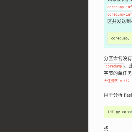
coredump-inf
coredump-inf
区并发送到
分区命名没
。
coredump
字节的单任务
大任务数
x（12
用于分析 fl
idf.py
或