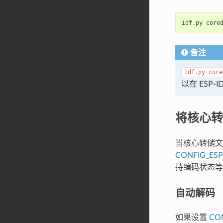
idf.py
备注
idf.py
core
以在 ESP
将核心转
当核心转储文件
CONFIG_ES
持编码状态等
自动解码
如果设置
CO