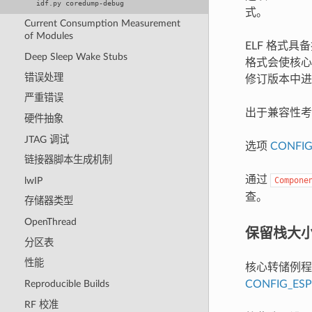
idf.py
coredump-debug
式。
Current Consumption Measurement
of Modules
ELF 格式
Deep Sleep Wake Stubs
格式会使核心
错误处理
修订版本中进
严重错误
出于兼容性考
硬件抽象
JTAG 调试
选项
CONFI
链接器脚本生成机制
通过
lwIP
Compone
查。
存储器类型
OpenThread
保留栈大
分区表
性能
核心转储例程
CONFIG_ES
Reproducible Builds
RF 校准