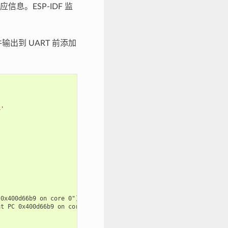
。ESP-IDF 监
出到 UART 前添加
'

0x400d66b9 on core 0") at /builds/espressif/esp-idf/components/e
t PC 0x400d66b9 on core 0") at /builds/espressif/esp-idf/compone