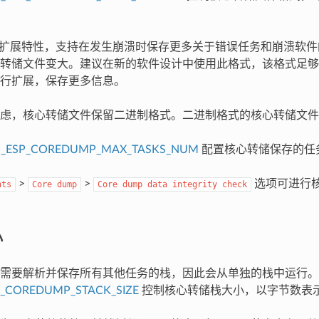
具备扩展特性，支持在发生崩溃时保存更多关于错误任务和崩溃软件的
转储文件变大。建议在新的软件设计中使用此格式，该格式足够
行扩展，保存更多信息。
虑，核心转储文件保留二进制格式。二进制格式的核心转储文件
G_ESP_COREDUMP_MAX_TASKS_NUM
配置核心转储保存的任
>
>
选项可进行
nts
Core
dump
Core
dump
data
integrity
check
小
需要解析并保存所有其他任务的栈，因此会从单独的栈中运行。
P_COREDUMP_STACK_SIZE
控制核心转储栈大小，以字节数表