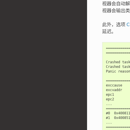
视器会自动解
视器会输出类
此外，选项
C
延迟。
============
============
Crashed task
Crashed task
Panic reason
============
exccause    
excvaddr    
epc1        
epc2        
...

============
#0  0x40081
#1  0x40085
...

============