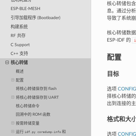
核心转储包含
ESP-BLE-MESH
息。通过分析
引导加载程序 (Bootloader)
导致了系统崩
构建系统
核心转储数
RF 共存
ESP-IDF 的
i
C Support
C++ 支持
配置
核心转储
概述
目标
配置
选项
CONFIG
将核心转储保存到 flash
择核心转储的目
将核心转储保存到 UART
出到连接的主
核心转储命令
回溯中的 ROM 函数
格式和大
按需转储变量
运行
和
idf.py
coredump-info
选项
CONFI