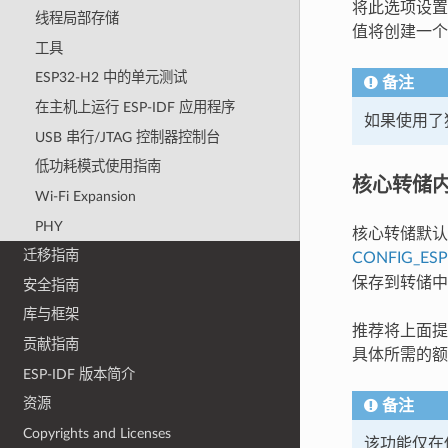
将此选项设置
线程局部存储
值将创建一个
工具
ESP32-H2 中的单元测试
备注
在主机上运行 ESP-IDF 应用程序
如果使用了
USB 串行/JTAG 控制器控制台
低功耗模式使用指南
核心转储
Wi-Fi Expansion
PHY
核心转储默认
迁移指南
CONFIG_ES
保存到转储中
安全指南
库与框架
推荐将上面提
贡献指南
具体所需的额
ESP-IDF 版本简介
资源
备注
Copyrights and Licenses
该功能仅在使