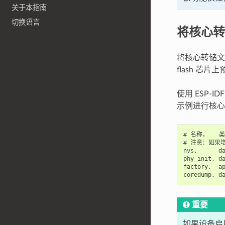
关于本指南
切换语言
将核心转储
将核心转储文件
flash 芯
使用 ESP
示例进行核心
# 名称，   
# 注意：如果
nvs,      da
phy_init, da
factory,  ap
重要
如果设备启