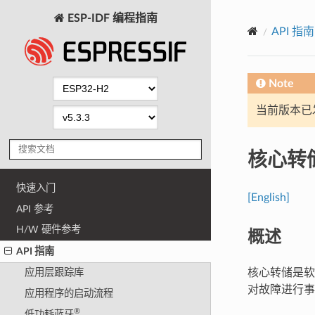
ESP-IDF 编程指南
API 指南
Note
当前版本已发布
核心转
快速入门
[English]
API 参考
H/W 硬件参考
概述
API 指南
核心转储是软
应用层跟踪库
对故障进行事
应用程序的启动流程
®
低功耗蓝牙