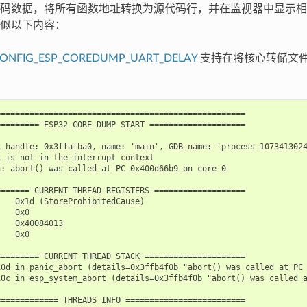
码数据，将所有函数地址转换为源代码行，并在监视器中显示相应信息
似以下内容：
ONFIG_ESP_COREDUMP_UART_DELAY
支持在将核心转储文件输
===================================================

======== ESP32 CORE DUMP START ====================

 handle: 0x3ffafba0, name: 'main', GDB name: 'process 1073413024
 is not in the interrupt context

: abort() was called at PC 0x400d66b9 on core 0

====== CURRENT THREAD REGISTERS ===================

   0x1d (StoreProhibitedCause)

   0x0

   0x40084013

   0x0

======== CURRENT THREAD STACK =====================

10d in panic_abort (details=0x3ffb4f0b "abort() was called at PC 
10c in esp_system_abort (details=0x3ffb4f0b "abort() was called a
============ THREADS INFO =========================
