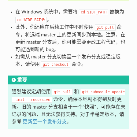
在 Windows 系统中，需要将
替换为
cd
$IDF_PATH
。
cd
%IDF_PATH%
此外，你还应在后续工作中不时使用
命
git
pull
令，将远端 master 上的更新同步到本地。注意，在
更新 master 分支后，你可能需要更改工程代码，也
可能遇到新的 bug。
如需从 master 分支切换至一个发布分支或稳定版
本，请使用
命令。
git
checkout
重要
强烈建议定期使用
和
git
pull
git
submodule
update
命令，确保本地副本得到及时更
--init
--recursive
新。旧的 master 分支相当于一个“快照”，可能存在未
记录的问题，且无法获得支持。对于半稳定版本，请
参考
更新至一个发布分支
。