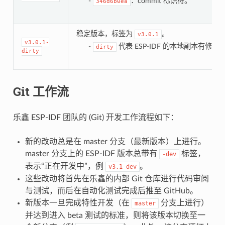
-
：commit 标识符。
346d6b0ea
稳定版本，标签为
。
v3.0.1
v3.0.1-
-
代表 ESP-IDF 的本地副本有修改
dirty
dirty
Git 工作流
乐鑫 ESP-IDF 团队的 (Git) 开发工作流程如下：
新的改动总是在 master 分支（最新版本）上进行。
master 分支上的 ESP-IDF 版本总带有
标签，
-dev
表示“正在开发中”，例
。
v3.1-dev
这些改动将首先在乐鑫的内部 Git 仓库进行代码审阅
与测试，而后在自动化测试完成后推至 GitHub。
新版本一旦完成特性开发（在
分支上进行）
master
并达到进入 beta 测试的标准，则将该版本切换至一