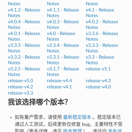
Notes
Notes
Notes
v4.1.2 -
Release
v4.1.1 -
Release
v4.1 -
Release
Notes
Notes
Notes
v4.0.4 -
Release
v4.0.3 -
Release
v4.0.2 -
Release
Notes
Notes
Notes
v4.0.1 -
Release
v4.0 -
Release
v3.3.6 -
Release
Notes
Notes
Notes
v3.3.5 -
Release
v3.3.4 -
Release
v3.3.3 -
Release
Notes
Notes
Notes
v3.3.2 -
Release
v3.3.1 -
Release
v3.3 -
Release
Notes
Notes
Notes
v3.2.5 -
Release
v3.1.7 -
Release
release-v5.1
Notes
Notes
release-v5.0
release-v4.4
release-v4.3
release-v4.2
release-v4.1
release-v4.0
release-v3.3
我该选择哪个版本？
如有量产需求，请使用
最新稳定版本
。稳定版本已
通过人工测试，后续更新仅修复 bug，主要特性不受
影响（更多详情，请见
版本管理
）。请访问
发布说