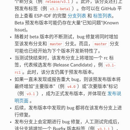
个新分支（例
）。此外，该分支还打上
release/v3.1
预发布标签（例
）。你可以在 GitHub 平
v3.1-beta1
台上查看 ESP-IDF 的完整
分支列表
和
标签列表
。
Beta 预发布版本可能仍存在大量“已知问题”(Known
Issue)。
随着对 beta 版本的不断测试，bug 修复将同时增加
至该发布分支和
分支。而且，
分支
master
master
可能也已经开始为下个版本开发新特性了。
当测试快结束时，该发布分支上将增加一个 rc 标
签，代表候选发布 (Release Candidate) ，例
v3.1-
。此时，该分支仍属于预发布版本。
rc1
如果一直未发现或报告重大 bug，则该预发布版本将
最终增加“主要版本”（例
）或“次要版本”标记
v4.0
（例
），成为正式发布版本，并体现在
发布说
v3.1
明页面
。
后续，发布版本中发现的 bug 都将在该发布分支上进
行修复。
发布分支上会定期进行 bug 修复，人工测试完成后，
该分支将增加一个 Bugfix 版本标签（例
），
v3.1.1